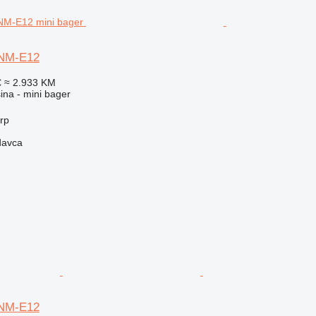
NM-E12
€
≈ 2.933 KM
na - mini bager
erp
davca
NM-E12