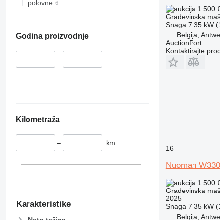
340
Vibromax
polovne
1.500 
345
Građevinska maši
349
Snaga
7.35 kW (1
Belgija, Antw
350
Godina proizvodnje
AuctionPort
365
Kontaktirajte pro
374
–
390
395
416
420
424
Kilometraža
426
428
–
km
16
430
Nuoman W330
432
434
1.500 
444
Građevinska maši
2025
589
Karakteristike
Snaga
7.35 kW (1
826
Belgija, Antw
Neto težina