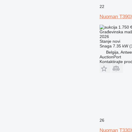
22
Nuoman T390
1.750 
Građevinska mašin
2026
Stanje
novi
Snaga
7.35 kW (1
Belgija, Antw
AuctionPort
Kontaktirajte pro
26
Nuoman T330