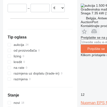
312
435S
3369
SD
XR
1.500 
–
Građevinska maši
313
436
3394
XS
Snaga
7.35 kW (1
314
437
4069
XZ
Belgija, Antw
315
456
4394
ZL
AuctionPort
Kontaktirajte pro
316
457
E-series
317
8008
Liftlux
Tip oglasa
Pretplatite se na
318
8018
Pecolift
319
8025
R-series
aukcija
Potpišite se
320
8026
Toucan
od proizvođača
Klikom pristajet
321
8030
lizing
322
8035
kredit
323
CT
na rate
324
JS
razmjena uz doplatu (trade-in)
325
JZ
razmjena
326
NXT
329
S-Series
12
Stanje
330
TM
336
VMT
Nuoman EPS 
novi