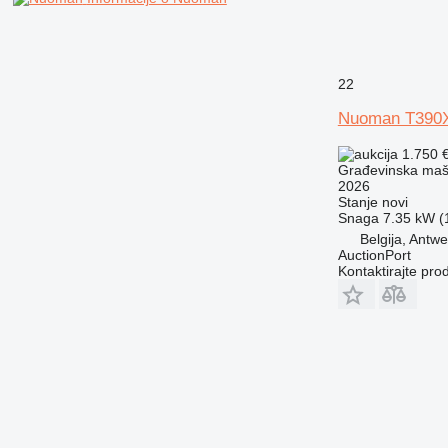
RM
22
Nuoman T390
1.750 
Građevinska mašin
2026
Stanje
novi
Snaga
7.35 kW (1
Belgija, Antw
AuctionPort
Kontaktirajte pro