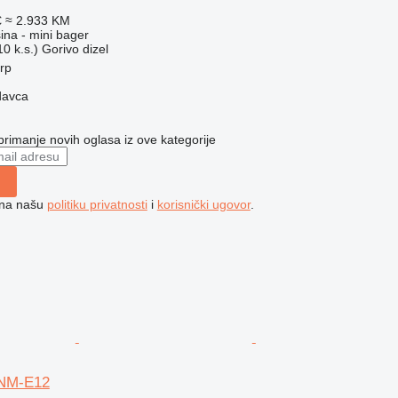
€
≈ 2.933 KM
na - mini bager
0 k.s.)
Gorivo
dizel
erp
davca
 primanje novih oglasa iz ove kategorije
e na našu
politiku privatnosti
i
korisnički ugovor
.
NM-E12