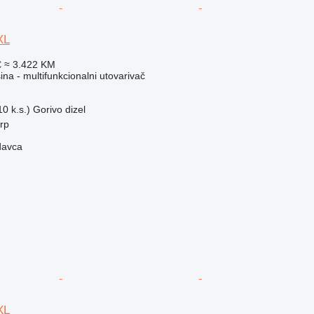
XL
€
≈ 3.422 KM
a - multifunkcionalni utovarivač
0 k.s.)
Gorivo
dizel
erp
davca
XL