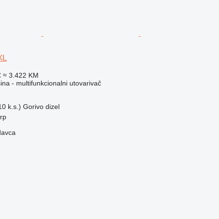
XL
€
≈ 3.422 KM
a - multifunkcionalni utovarivač
0 k.s.)
Gorivo
dizel
erp
davca