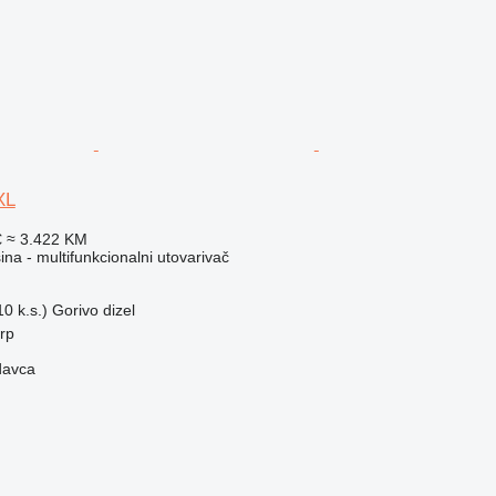
XL
€
≈ 3.422 KM
a - multifunkcionalni utovarivač
0 k.s.)
Gorivo
dizel
erp
davca