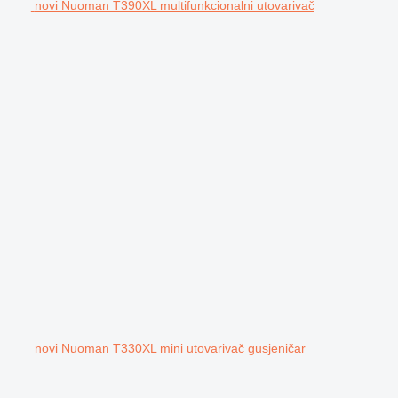
novi Nuoman T390XL multifunkcionalni utovarivač
novi Nuoman T330XL mini utovarivač gusjeničar