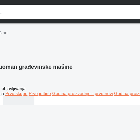
šine
uoman građevinske mašine
objavljivanja
ja
Prvo skupe
Prvo jeftine
Godina proizvodnje - prvo novi
Godina proiz