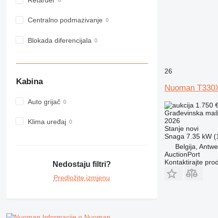
Retarder
980
982
Centralno podmazivanje
988
Blokada diferencijala
990
992
AP
26
C-series
Kabina
Nuoman T330
CB
Auto grijač
CS
1.750 
Građevinska mašin
D series
2026
Klima uređaj
E-series
Stanje
novi
Snaga
7.35 kW (1
F-series
Belgija, Antw
GC
AuctionPort
IT
Kontaktirajte pro
Nedostaju filtri?
M-series
Predložite izmjenu
MH
NR
PM
Informacije o Nuoman