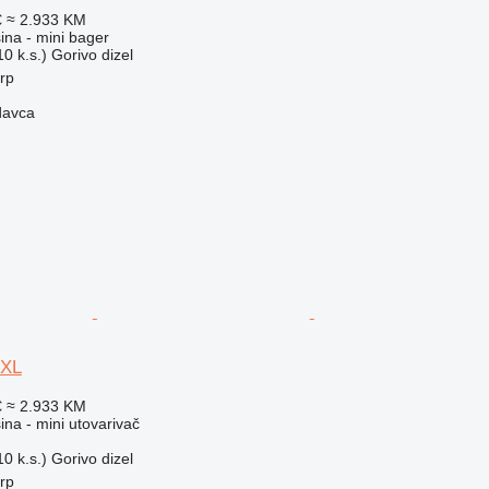
€
≈ 2.933 KM
na - mini bager
0 k.s.)
Gorivo
dizel
erp
davca
XL
€
≈ 2.933 KM
na - mini utovarivač
0 k.s.)
Gorivo
dizel
erp