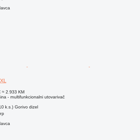
davca
XL
€
≈ 2.933 KM
a - multifunkcionalni utovarivač
0 k.s.)
Gorivo
dizel
erp
davca