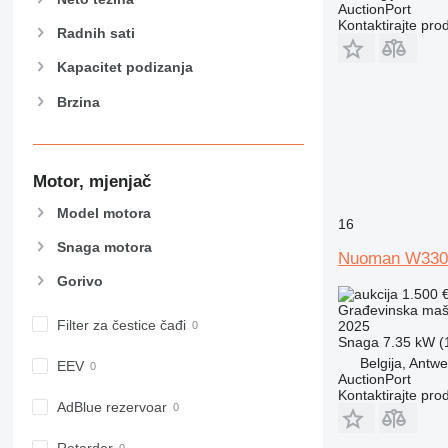
AuctionPort
906
Kontaktirajte pro
907
Radnih sati
908
Kapacitet podizanja
910
Brzina
914
918
924
926
Motor, mjenjač
928
Model motora
16
930
Snaga motora
938
Nuoman W330
950
Gorivo
1.500 
953
Građevinska mašin
955
Filter za čestice čađi
2025
Snaga
7.35 kW (1
962
Belgija, Antw
EEV
963
AuctionPort
966
Kontaktirajte pro
AdBlue rezervoar
972
973