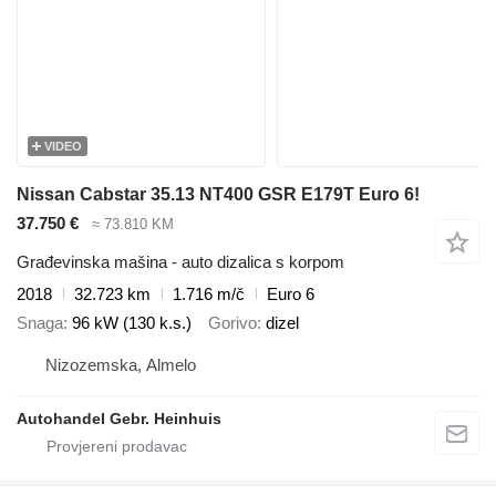
VIDEO
Nissan Cabstar 35.13 NT400 GSR E179T Euro 6!
37.750 €
≈ 73.810 KM
Građevinska mašina - auto dizalica s korpom
2018
32.723 km
1.716 m/č
Euro 6
Snaga
96 kW (130 k.s.)
Gorivo
dizel
Nizozemska, Almelo
Autohandel Gebr. Heinhuis