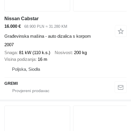
Nissan Cabstar
16.000 €
68.900 PLN
≈ 31.280 KM
Građevinska mašina - auto dizalica s korpom
2007
Snaga
81 kW (110 k.s.)
Nosivost
200 kg
Visina podizanja
16 m
Poljska, Siodła
GREMI