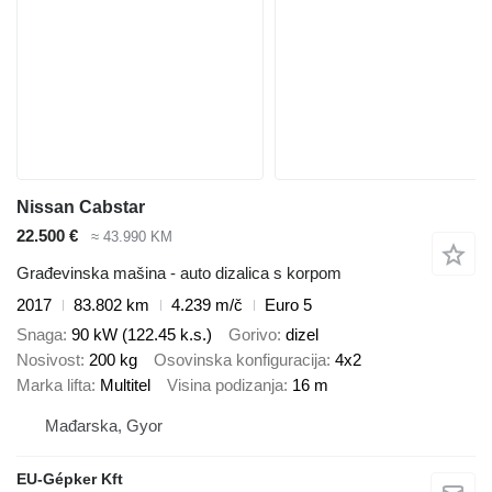
Nissan Cabstar
22.500 €
≈ 43.990 KM
Građevinska mašina - auto dizalica s korpom
2017
83.802 km
4.239 m/č
Euro 5
Snaga
90 kW (122.45 k.s.)
Gorivo
dizel
Nosivost
200 kg
Osovinska konfiguracija
4x2
Marka lifta
Multitel
Visina podizanja
16 m
Mađarska, Gyor
EU-Gépker Kft