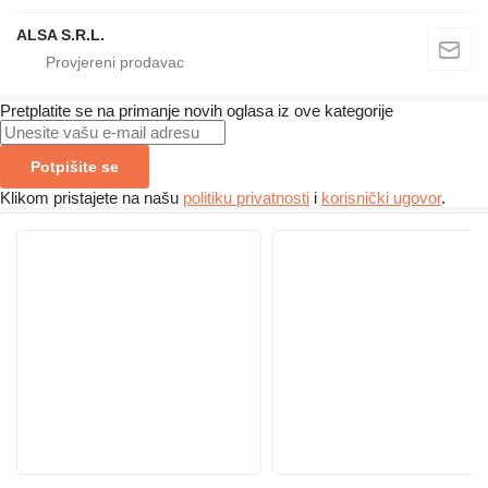
ALSA S.R.L.
Pretplatite se na primanje novih oglasa iz ove kategorije
Potpišite se
Klikom pristajete na našu
politiku privatnosti
i
korisnički ugovor
.