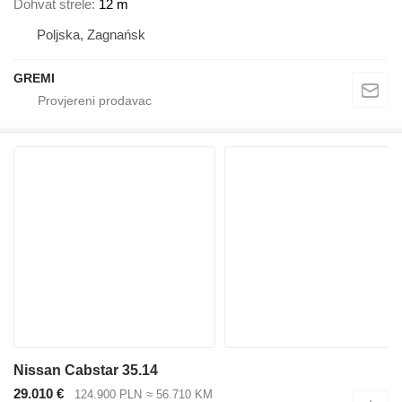
Dohvat strele
12 m
Poljska, Zagnańsk
GREMI
Nissan Cabstar 35.14
29.010 €
124.900 PLN
≈ 56.710 KM