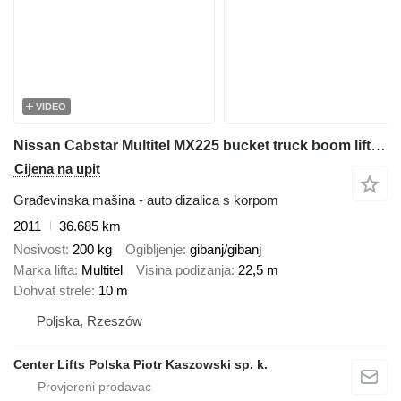
VIDEO
Nissan Cabstar Multitel MX225 bucket truck boom lift zwyżka
Cijena na upit
Građevinska mašina - auto dizalica s korpom
2011
36.685 km
Nosivost
200 kg
Ogibljenje
gibanj/gibanj
Marka lifta
Multitel
Visina podizanja
22,5 m
Dohvat strele
10 m
Poljska, Rzeszów
Center Lifts Polska Piotr Kaszowski sp. k.