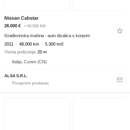
Nissan Cabstar
26.000 €
≈ 50.830 KM
Građevinska mašina - auto dizalica s korpom
2011
48.000 km
5.300 m/č
Visina podizanja
20 m
Italija, Cuneo (CN)
ALSA S.R.L.