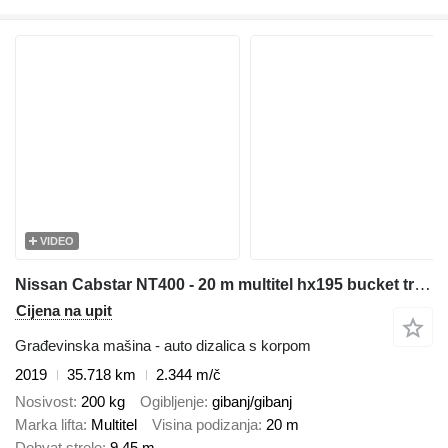
VIDEO
Nissan Cabstar NT400 - 20 m multitel hx195 bucket truck boom lift zwyżk
Cijena na upit
Građevinska mašina - auto dizalica s korpom
2019
35.718 km
2.344 m/č
Nosivost
200 kg
Ogibljenje
gibanj/gibanj
Marka lifta
Multitel
Visina podizanja
20 m
Dohvat strele
9,45 m