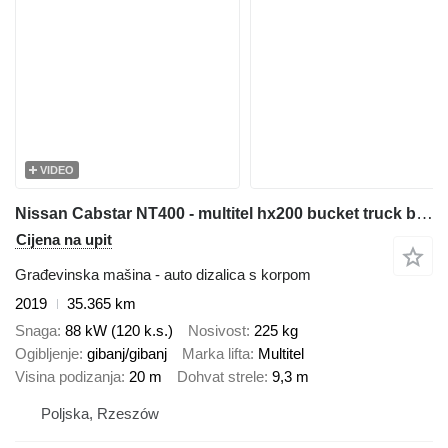
VIDEO
Nissan Cabstar NT400 - multitel hx200 bucket truck boom lift zwyżka
Cijena na upit
Građevinska mašina - auto dizalica s korpom
2019
35.365 km
Snaga
88 kW (120 k.s.)
Nosivost
225 kg
Ogibljenje
gibanj/gibanj
Marka lifta
Multitel
Visina podizanja
20 m
Dohvat strele
9,3 m
Poljska, Rzeszów