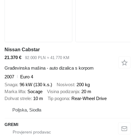
Nissan Cabstar
21.370 €
92.000 PLN
≈ 41.770 KM
Građevinska mašina - auto dizalica s korpom
2007
Euro 4
Snaga
96 kW (130 k.s.)
Nosivost
200 kg
Marka lifta
Socage
Visina podizanja
20 m
Dohvat strele
10 m
Tip pogona
Rear-Wheel Drive
Poljska, Siodła
GREMI