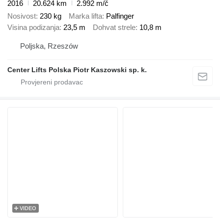
2016
20.624 km
2.992 m/č
Nosivost
230 kg
Marka lifta
Palfinger
Visina podizanja
23,5 m
Dohvat strele
10,8 m
Poljska, Rzeszów
Center Lifts Polska Piotr Kaszowski sp. k.
VIDEO