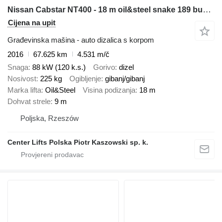
Nissan Cabstar NT400 - 18 m oil&steel snake 189 bucket truck boom lift
Cijena na upit
Građevinska mašina - auto dizalica s korpom
2016
67.625 km
4.531 m/č
Snaga
88 kW (120 k.s.)
Gorivo
dizel
Nosivost
225 kg
Ogibljenje
gibanj/gibanj
Marka lifta
Oil&Steel
Visina podizanja
18 m
Dohvat strele
9 m
Poljska, Rzeszów
Center Lifts Polska Piotr Kaszowski sp. k.