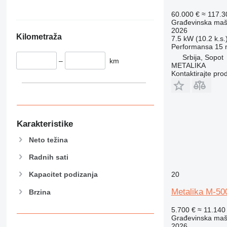
345
349
60.000 €
≈ 117.
Građevinska maš
350
2026
Kilometraža
365
7.5 kW (10.2 k.s.
Performansa
15 
374
Srbija, Sopot
–
km
390
METALIKA
Kontaktirajte pro
395
416
420
424
426
Karakteristike
428
Neto težina
430
Radnih sati
432
434
20
Kapacitet podizanja
444
Metalika M-50
Brzina
589
826
5.700 €
≈ 11.140
Građevinska maši
906
2026