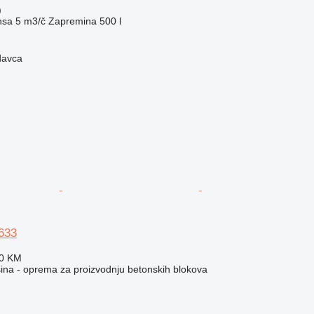
)
nsa
5 m3/č
Zapremina
500 l
davca
633
80 KM
na - oprema za proizvodnju betonskih blokova