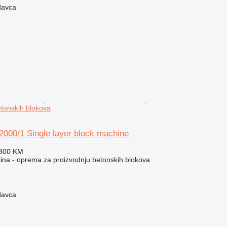
davca
etonskih blokova
2000/1 Single layer block machine
.800 KM
na - oprema za proizvodnju betonskih blokova
davca