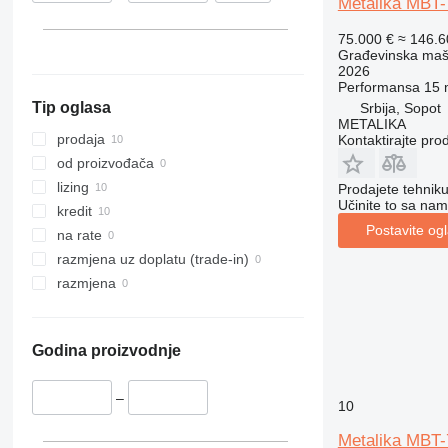
Metalika MBT
313
436
3394
XS
75.000 €
≈ 146.
314
437
4069
XZ
Građevinska maš
315
456
4394
ZL
2026
Performansa
15 
316
457
E-series
Tip oglasa
Srbija, Sopot
317
8008
Liftlux
METALIKA
318
8018
Pecolift
prodaja
Kontaktirajte pro
319
8025
R-series
od proizvođača
320
8026
Toucan
lizing
Prodajete tehnik
Učinite to sa nam
321
8030
kredit
Postavite og
322
8035
na rate
323
CT
razmjena uz doplatu (trade-in)
324
JS
razmjena
325
JZ
326
NXT
Godina proizvodnje
329
S-Series
330
TM
–
336
VMT
10
340
Vibromax
Metalika MBT-