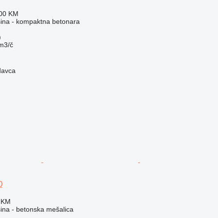
300 KM
ina - kompaktna betonara
)
m3/č
davca
0
 KM
na - betonska mešalica