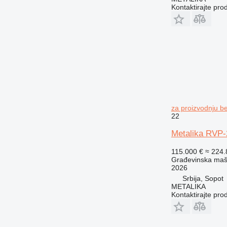
PM
Kontaktirajte pro
RM
za proizvodnju b
22
Metalika RVP-
115.000 €
≈ 224
Građevinska maši
2026
Srbija, Sopot
METALIKA
Kontaktirajte pro