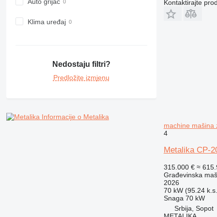
Auto grijač
Kontaktirajte pro
973
980
Klima uređaj
982
988
990
Nedostaju filtri?
992
Predložite izmjenu
AP
C-series
CB
CS
Informacije o Metalika
D series
machine mašina z
4
E-series
F-series
Metalika CP-2
GC
315.000 €
≈ 615
IT
Građevinska maši
2026
M-series
70 kW (95.24 k.s.
MH
Snaga
70 kW
NR
Srbija, Sopot
METALIKA