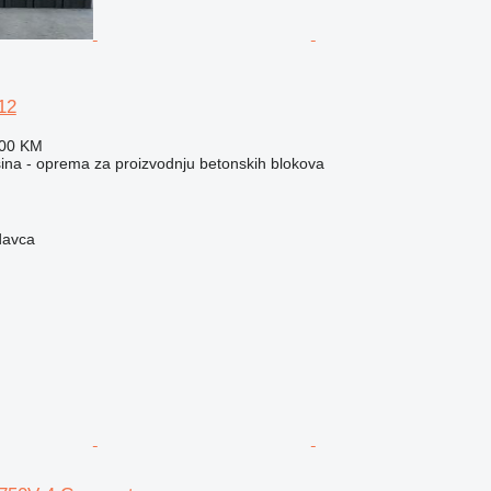
12
700 KM
na - oprema za proizvodnju betonskih blokova
davca