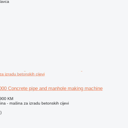
davca
a izradu betonskih cijevi
000 Concrete pipe and manhole making machine
.900 KM
na - mašina za izradu betonskih cijevi
)