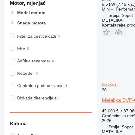
Motor, mjenjač
907
5.5 kW (7.48 k.s.
Mini
✓
Performa
908
Model motora
Srbija, Sopot
910
METALIKA
Snaga motora
914
Kontaktirajte pro
918
Filter za čestice čađi
920
924
EEV
926
928
AdBlue rezervoar
930
Retarder
931
938
blokova
Centralno podmazivanje
950
30
953
Blokada diferencijala
Metalika SVP-
955
45.000 €
≈ 87.9
962
Građevinska maši
963
2026
Kabina
966
Srbija, Sopot
METALIKA
972