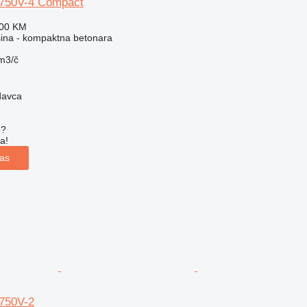
-750V-4 Compact
600 KM
ina - kompaktna betonara
m3/č
davca
u?
a!
las
750V-2