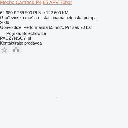
Mecbo Cartrack P4,65 APV 70bar
62.680 €
269.900 PLN
≈ 122.600 KM
Građevinska mašina - stacionarna betonska pumpa
2009
Gorivo
dizel
Performansa
65 m3/č
Pritisak
70 bar
Poljska, Bolechowice
PACZYŃSCY. pl
Kontaktirajte prodavca