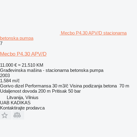
Mecbo P4.30 APV/D stacionarna
betonska pumpa
7
Mecbo P4.30 APV/D
11.000 €
≈ 21.510 KM
Građevinska mašina - stacionarna betonska pumpa
2003
1.584 m/č
Gorivo
dizel
Performansa
30 m3/č
Visina podizanja betona
70 m
Udaljenost dovoda
200 m
Pritisak
50 bar
Litvanija, Vilnius
UAB KADIKAS
Kontaktirajte prodavca