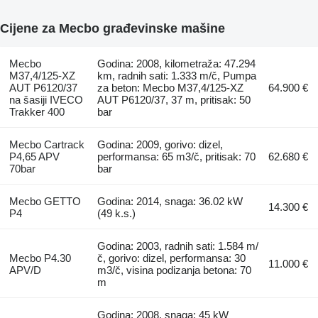
Cijene za Mecbo građevinske mašine
Mecbo
Godina: 2008, kilometraža: 47.294
M37,4/125-XZ
km, radnih sati: 1.333 m/č, Pumpa
AUT P6120/37
za beton: Mecbo M37,4/125-XZ
64.900 €
na šasiji IVECO
AUT P6120/37, 37 m, pritisak: 50
Trakker 400
bar
Mecbo Cartrack
Godina: 2009, gorivo: dizel,
P4,65 APV
performansa: 65 m3/č, pritisak: 70
62.680 €
70bar
bar
Mecbo GETTO
Godina: 2014, snaga: 36.02 kW
14.300 €
P4
(49 k.s.)
Godina: 2003, radnih sati: 1.584 m/
Mecbo P4.30
č, gorivo: dizel, performansa: 30
11.000 €
APV/D
m3/č, visina podizanja betona: 70
m
Godina: 2008, snaga: 45 kW