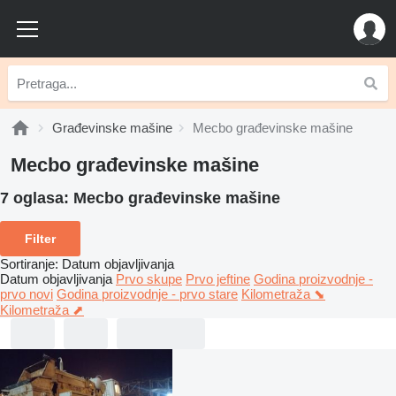
Građevinske mašine
Mecbo građevinske mašine
Mecbo građevinske mašine
7 oglasa:
Mecbo građevinske mašine
Filter
Sortiranje
:
Datum objavljivanja
Datum objavljivanja
Prvo skupe
Prvo jeftine
Godina proizvodnje -
prvo novi
Godina proizvodnje - prvo stare
Kilometraža ⬊
Kilometraža ⬈