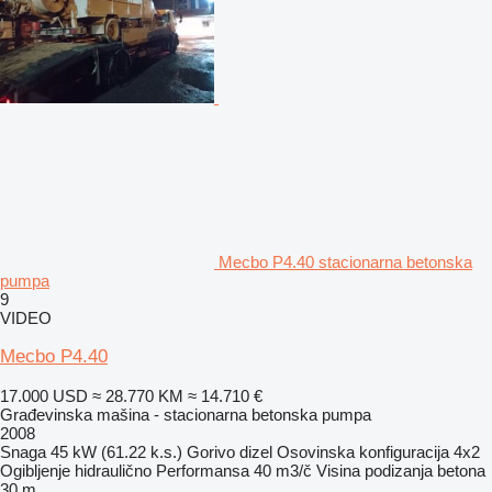
Mecbo P4.40 stacionarna betonska
pumpa
9
VIDEO
Mecbo P4.40
17.000 USD
≈ 28.770 KM
≈ 14.710 €
Građevinska mašina - stacionarna betonska pumpa
2008
Snaga
45 kW (61.22 k.s.)
Gorivo
dizel
Osovinska konfiguracija
4x2
Ogibljenje
hidraulično
Performansa
40 m3/č
Visina podizanja betona
30 m