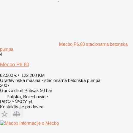
Mecbo P6.80 stacionarna betonska
pumpa
4
Mecbo P6.80
62.500 €
≈ 122.200 KM
Građevinska mašina - stacionarna betonska pumpa
2007
Gorivo
dizel
Pritisak
90 bar
Poljska, Bolechowice
PACZYŃSCY. pl
Kontaktirajte prodavca
Informacije o Mecbo