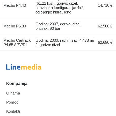
(61.22 k.s.), gorivo: dizel,
Mecbo P4.40
14.710 €
osovinska konfiguracija: 4x2,
ogibljenje: hidraulično
Godina: 2007, gorivo: dizel,
Mecbo P6.80
62.500 €
pritisak: 90 bar
Mecbo Cartrack
Godina: 2009, radnih sati: 4.473 m/
62.680 €
P4.65 APV/DI
č, gorivo: dizel
Kompanija
O nama
Pomoć
Kontakti