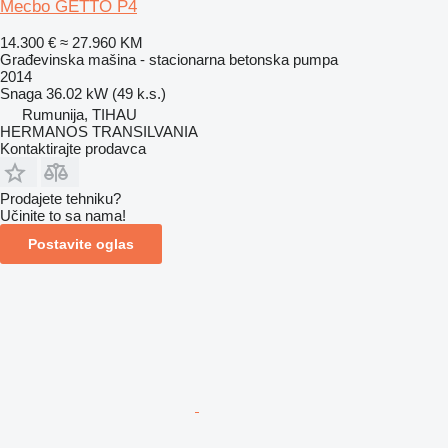
Mecbo GETTO P4
14.300 €
≈ 27.960 KM
Građevinska mašina - stacionarna betonska pumpa
2014
Snaga
36.02 kW (49 k.s.)
Rumunija, TIHAU
HERMANOS TRANSILVANIA
Kontaktirajte prodavca
Prodajete tehniku?
Učinite to sa nama!
Postavite oglas