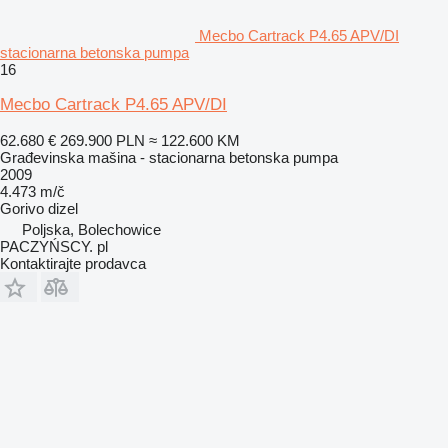
Mecbo Cartrack P4.65 APV/DI
stacionarna betonska pumpa
16
Mecbo Cartrack P4.65 APV/DI
62.680 €
269.900 PLN
≈ 122.600 KM
Građevinska mašina - stacionarna betonska pumpa
2009
4.473 m/č
Gorivo
dizel
Poljska, Bolechowice
PACZYŃSCY. pl
Kontaktirajte prodavca