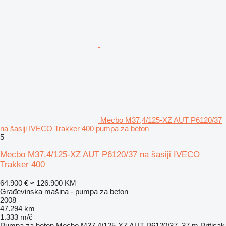
Mecbo M37,4/125-XZ AUT P6120/37
na šasiji IVECO Trakker 400 pumpa za beton
5
Mecbo M37,4/125-XZ AUT P6120/37 na šasiji IVECO
Trakker 400
64.900 €
≈ 126.900 KM
Građevinska mašina - pumpa za beton
2008
47.294 km
1.333 m/č
Pumpa za beton
Mecbo M37,4/125-XZ AUT P6120/37, 37 m
Pritisak