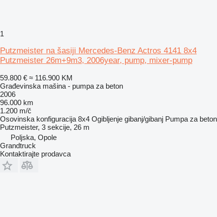
1
Putzmeister na šasiji Mercedes-Benz Actros 4141 8x4
Putzmeister 26m+9m3, 2006year, pump, mixer-pump
59.800 €
≈ 116.900 KM
Građevinska mašina - pumpa za beton
2006
96.000 km
1.200 m/č
Osovinska konfiguracija
8x4
Ogibljenje
gibanj/gibanj
Pumpa za beton
Putzmeister, 3 sekcije, 26 m
Poljska, Opole
Grandtruck
Kontaktirajte prodavca