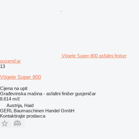
Vögele Super 800 asfaltni finišer
gusjeničar
13
Vögele Super 800
Cijena na upit
Građevinska mašina - asfaltni finišer gusjeničar
8.614 m/č
Austrija, Haid
GERL Baumaschinen Handel GmbH
Kontaktirajte prodavca