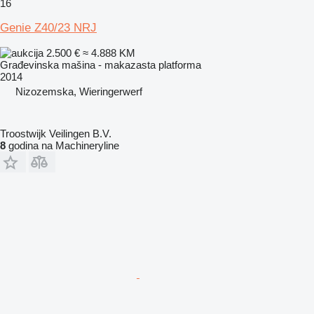
16
Genie Z40/23 NRJ
2.500 €
≈ 4.888 KM
Građevinska mašina - makazasta platforma
2014
Nizozemska, Wieringerwerf
Troostwijk Veilingen B.V.
8
godina na Machineryline