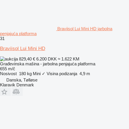
Braviisol Lui Mini HD jarbolna
penjajuća platforma
31
Braviisol Lui Mini HD
829,40 €
6.200 DKK
≈ 1.622 KM
Građevinska mašina - jarbolna penjajuća platforma
655 m/č
Nosivost
180 kg
Mini
✓
Visina podizanja
4,9 m
Danska, Tølløse
Klaravik Denmark