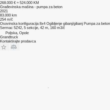
268.000 €
≈ 524.000 KM
Građevinska mašina - pumpa za beton
2021
83.000 km
254 m/č
Osovinska konfiguracija
8x4
Ogibljenje
gibanj/gibanj
Pumpa za beton
Sermac 5Z42, 5 sekcije, 42 m, 160 m3/č
Poljska, Opole
Grandtruck
Kontaktirajte prodavca