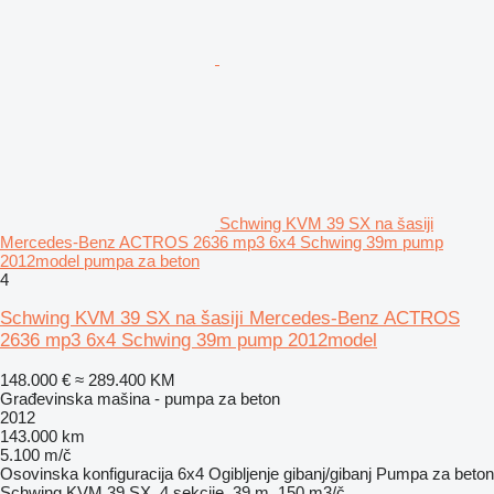
Schwing KVM 39 SX na šasiji
Mercedes-Benz ACTROS 2636 mp3 6x4 Schwing 39m pump
2012model pumpa za beton
4
Schwing KVM 39 SX na šasiji Mercedes-Benz ACTROS
2636 mp3 6x4 Schwing 39m pump 2012model
148.000 €
≈ 289.400 KM
Građevinska mašina - pumpa za beton
2012
143.000 km
5.100 m/č
Osovinska konfiguracija
6x4
Ogibljenje
gibanj/gibanj
Pumpa za beton
Schwing KVM 39 SX, 4 sekcije, 39 m, 150 m3/č