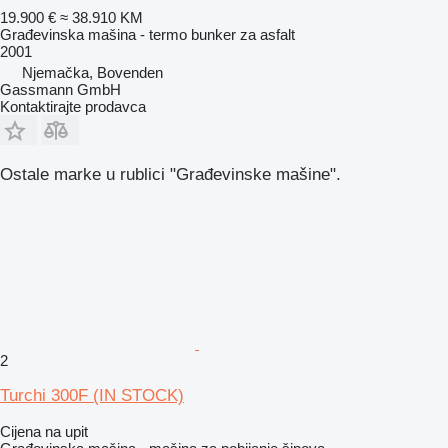
19.900 €
≈ 38.910 KM
Građevinska mašina - termo bunker za asfalt
2001
Njemačka, Bovenden
Gassmann GmbH
Kontaktirajte prodavca
Ostale marke u rublici "Građevinske mašine".
2
Turchi 300F (IN STOCK)
Cijena na upit