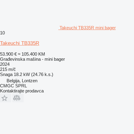
Takeuchi TB335R mini bager
10
Takeuchi TB335R
53.900 €
≈ 105.400 KM
Građevinska mašina - mini bager
2024
215 m/č
Snaga
18.2 kW (24.76 k.s.)
Belgija, Lontzen
CMGC SPRL
Kontaktirajte prodavca