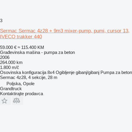
3
Sermac Sermac 4z28 + 9m3 mixer-pump, pumi, cursor 13,
IVECO trakker 440
59.000 €
≈ 115.400 KM
Građevinska mašina - pumpa za beton
2006
264.000 km
1.800 m/č
Osovinska konfiguracija
8x4
Ogibljenje
gibanj/gibanj
Pumpa za beton
Sermac 4z28, 4 sekcije, 28 m
Poljska, Opole
Grandtruck
Kontaktirajte prodavca