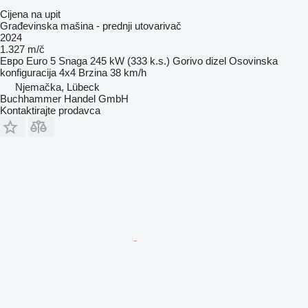
Cijena na upit
Građevinska mašina - prednji utovarivač
2024
1.327 m/č
Евро
Euro 5
Snaga
245 kW (333 k.s.)
Gorivo
dizel
Osovinska
konfiguracija
4x4
Brzina
38 km/h
Njemačka, Lübeck
Buchhammer Handel GmbH
Kontaktirajte prodavca