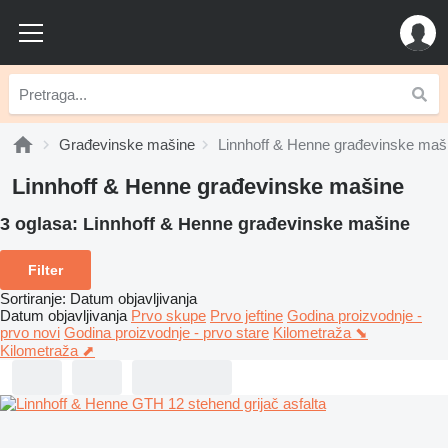
Građevinske mašine
Linnhoff & Henne građevinske maš
Linnhoff & Henne građevinske mašine
3 oglasa:
Linnhoff & Henne građevinske mašine
Filter
Sortiranje
:
Datum objavljivanja
Datum objavljivanja
Prvo skupe
Prvo jeftine
Godina proizvodnje -
prvo novi
Godina proizvodnje - prvo stare
Kilometraža ⬊
Kilometraža ⬈