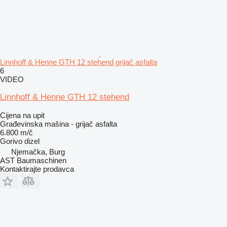
Linnhoff & Henne GTH 12 stehend grijač asfalta
6
VIDEO
Linnhoff & Henne GTH 12 stehend
Cijena na upit
Građevinska mašina - grijač asfalta
6.800 m/č
Gorivo
dizel
Njemačka, Burg
AST Baumaschinen
Kontaktirajte prodavca