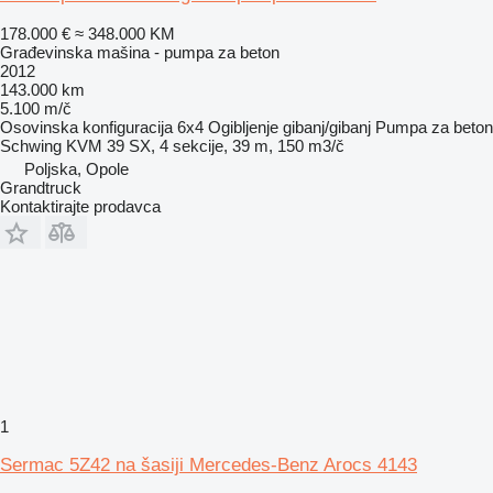
178.000 €
≈ 348.000 KM
Građevinska mašina - pumpa za beton
2012
143.000 km
5.100 m/č
Osovinska konfiguracija
6x4
Ogibljenje
gibanj/gibanj
Pumpa za beton
Schwing KVM 39 SX, 4 sekcije, 39 m, 150 m3/č
Poljska, Opole
Grandtruck
Kontaktirajte prodavca
1
Sermac 5Z42 na šasiji Mercedes-Benz Arocs 4143