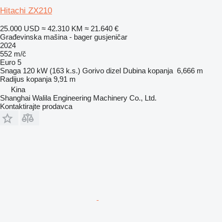
Hitachi ZX210
25.000 USD
≈ 42.310 KM
≈ 21.640 €
Građevinska mašina - bager gusjeničar
2024
552 m/č
Euro 5
Snaga
120 kW (163 k.s.)
Gorivo
dizel
Dubina kopanja
6,666 m
Radijus kopanja
9,91 m
Kina
Shanghai Walila Engineering Machinery Co., Ltd.
Kontaktirajte prodavca