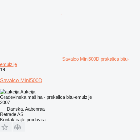
Savalco Mini500D prskalica bitu-
emulzije
19
Savalco Mini500D
Aukcija
Građevinska mašina - prskalica bitu-emulzije
2007
Danska, Aabenraa
Retrade AS
Kontaktirajte prodavca