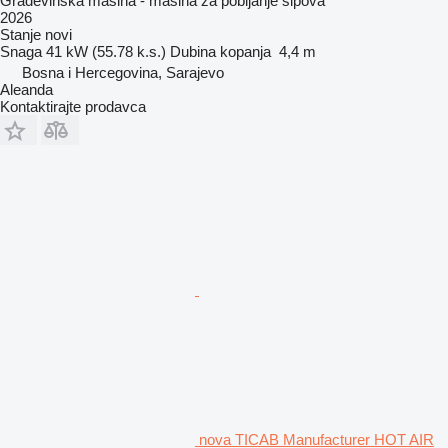
Građevinska mašina - mašina za pobijanje šipova
2026
Stanje
novi
Snaga
41 kW (55.78 k.s.)
Dubina kopanja
4,4 m
Bosna i Hercegovina, Sarajevo
Aleanda
Kontaktirajte prodavca
nova TICAB Manufacturer HOT AIR