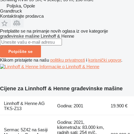
Poljska, Opole
Grandtruck
Kontaktirajte prodavca
Pretplatite se na primanje novih oglasa iz ove kategorije
građevinske mašine
Linnhoff & Henne
Potpišite se
Klikom pristajete na našu
politiku privatnosti
i
korisnički ugovor
.
Informacije o Linnhoff & Henne
Cijene za Linnhoff & Henne građevinske mašine
Linnhoff & Henne AG
Godina: 2001
19.900 €
TKS-Z13
Godina: 2021,
kilometraža: 83.000 km,
Sermac 5Z42 na šasiji
radnih sati: 254 m/č,