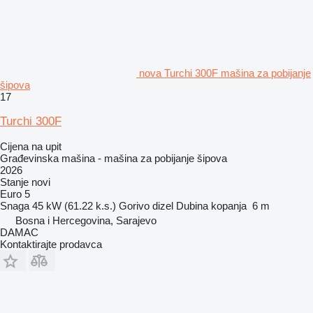
nova Turchi 300F mašina za pobijanje
šipova
17
Turchi 300F
Cijena na upit
Građevinska mašina - mašina za pobijanje šipova
2026
Stanje
novi
Euro 5
Snaga
45 kW (61.22 k.s.)
Gorivo
dizel
Dubina kopanja
6 m
Bosna i Hercegovina, Sarajevo
DAMAC
Kontaktirajte prodavca