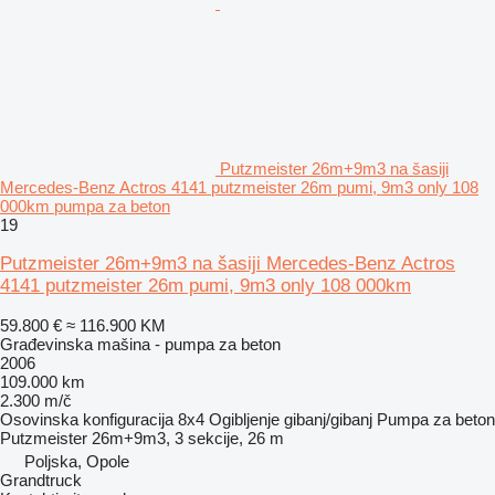
Putzmeister 26m+9m3 na šasiji
Mercedes-Benz Actros 4141 putzmeister 26m pumi, 9m3 only 108
000km pumpa za beton
19
Putzmeister 26m+9m3 na šasiji Mercedes-Benz Actros
4141 putzmeister 26m pumi, 9m3 only 108 000km
59.800 €
≈ 116.900 KM
Građevinska mašina - pumpa za beton
2006
109.000 km
2.300 m/č
Osovinska konfiguracija
8x4
Ogibljenje
gibanj/gibanj
Pumpa za beton
Putzmeister 26m+9m3, 3 sekcije, 26 m
Poljska, Opole
Grandtruck