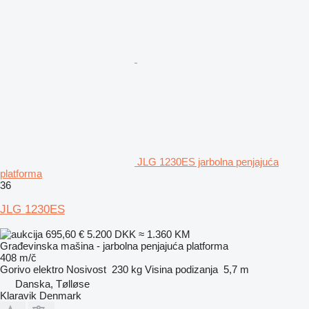
JLG 1230ES jarbolna penjajuća
platforma
36
JLG 1230ES
695,60 €
5.200 DKK
≈ 1.360 KM
Građevinska mašina - jarbolna penjajuća platforma
408 m/č
Gorivo
elektro
Nosivost
230 kg
Visina podizanja
5,7 m
Danska, Tølløse
Klaravik Denmark