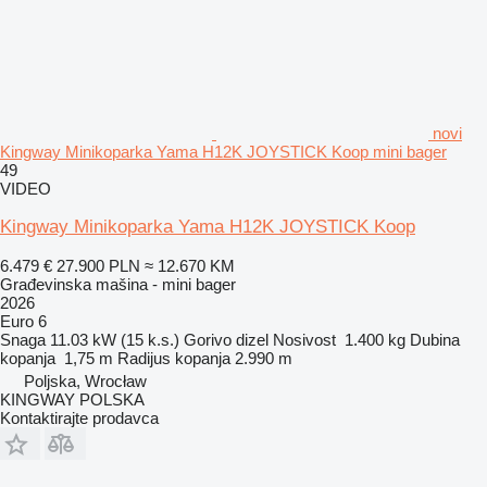
novi
Kingway Minikoparka Yama H12K JOYSTICK Koop mini bager
49
VIDEO
Kingway Minikoparka Yama H12K JOYSTICK Koop
6.479 €
27.900 PLN
≈ 12.670 KM
Građevinska mašina - mini bager
2026
Euro 6
Snaga
11.03 kW (15 k.s.)
Gorivo
dizel
Nosivost
1.400 kg
Dubina
kopanja
1,75 m
Radijus kopanja
2.990 m
Poljska, Wrocław
KINGWAY POLSKA
Kontaktirajte prodavca