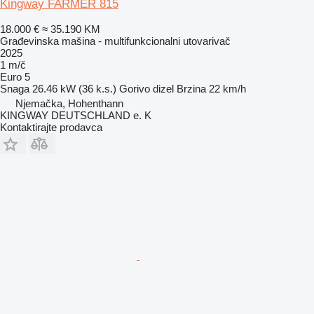
Kingway FARMER 815
18.000 €
≈ 35.190 KM
Građevinska mašina - multifunkcionalni utovarivač
2025
1 m/č
Euro 5
Snaga
26.46 kW (36 k.s.)
Gorivo
dizel
Brzina
22 km/h
Njemačka, Hohenthann
KINGWAY DEUTSCHLAND e. K
Kontaktirajte prodavca