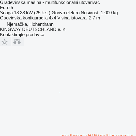
Građevinska mašina - multifunkcionalni utovarivač
Euro 5
Snaga
18.38 kW (25 k.s.)
Gorivo
elektro
Nosivost
1.000 kg
Osovinska konfiguracija
4x4
Visina istovara
2,7 m
Njemačka, Hohenthann
KINGWAY DEUTSCHLAND e. K
Kontaktirajte prodavca
novi Kingway H160 multifunkcionalni