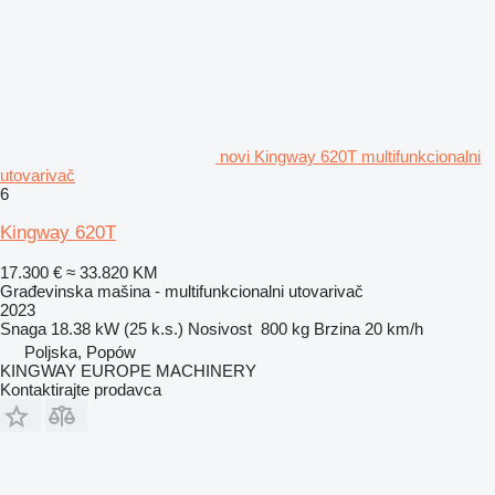
novi Kingway 620T multifunkcionalni
utovarivač
6
Kingway 620T
17.300 €
≈ 33.820 KM
Građevinska mašina - multifunkcionalni utovarivač
2023
Snaga
18.38 kW (25 k.s.)
Nosivost
800 kg
Brzina
20 km/h
Poljska, Popów
KINGWAY EUROPE MACHINERY
Kontaktirajte prodavca