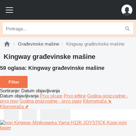
Građevinske mašine
Kingway građevinske mašine
Kingway građevinske mašine
59 oglasa:
Kingway građevinske mašine
Filter
Sortiranje
:
Datum objavljivanja
Datum objavljivanja
Prvo skupe
Prvo jeftine
Godina proizvodnje -
prvo novi
Godina proizvodnje - prvo stare
Kilometraža ⬊
Kilometraža ⬈