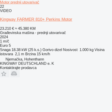
Motor prednji utovarivač
22
VIDEO
Kingway FARMER 810+ Perkins Motor
23.210 €
≈ 45.380 KM
Građevinska mašina - prednji utovarivač
2024
1 m/č
Euro 5
Snaga
18.38 kW (25 k.s.)
Gorivo
dizel
Nosivost
1.000 kg
Visina
istovara
2,1 m
Brzina
15 km/h
Njemačka, Hohenthann
KINGWAY DEUTSCHLAND e. K
Kontaktirajte prodavca