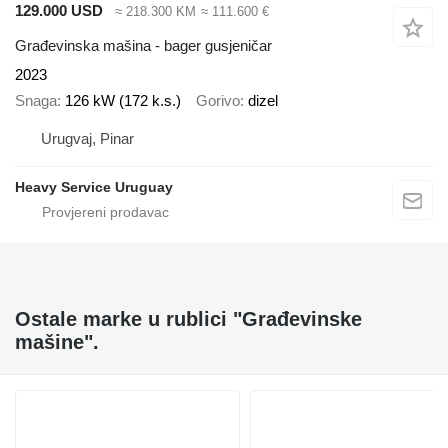
129.000 USD
≈ 218.300 KM
≈ 111.600 €
Građevinska mašina - bager gusjeničar
2023
Snaga
126 kW (172 k.s.)
Gorivo
dizel
Urugvaj, Pinar
Heavy Service Uruguay
Ostale marke u rublici "Građevinske
mašine".