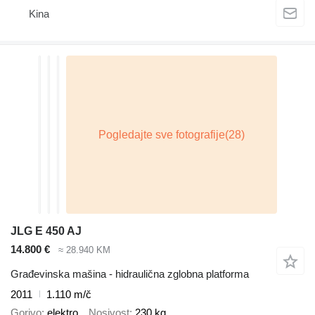
Kina
JLG E 450 AJ
14.800 €
≈ 28.940 KM
Građevinska mašina - hidraulična zglobna platforma
2011
1.110 m/č
Gorivo
elektro
Nosivost
230 kg