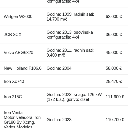
konfiguracija: 4x4
Godina: 1999, radnih sati:
Wirtgen W2000
62.000 €
14.700 m/č
Godina: 2013, osovinska
JCB 3CX
36.000 €
konfiguracija: 4x4
Godina: 2011, radnih sati:
Volvo ABG6820
45.000 €
9.400 m/č
New Holland F106.6
Godina: 2004
58.000 €
Iron Xc740
28.470 €
Godina: 2023, snaga: 126 kW
Iron 215C
111.600 €
(172 k.s.), gorivo: dizel
Iron Venta
Motoniveladora Iron
Godina: 2023
110.700 €
Gr180 By Xcmg,
Varios Modelos