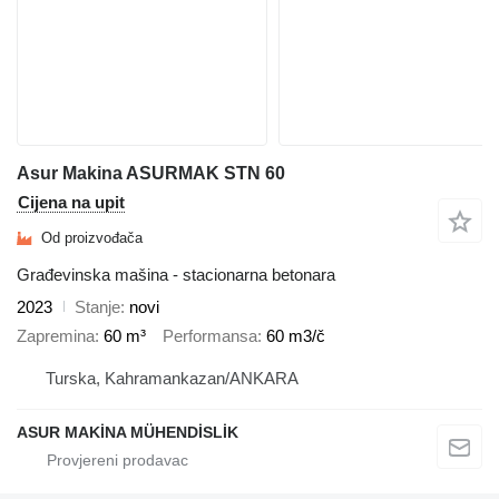
Asur Makina ASURMAK STN 60
Cijena na upit
Od proizvođača
Građevinska mašina - stacionarna betonara
2023
Stanje
novi
Zapremina
60 m³
Performansa
60 m3/č
Turska, Kahramankazan/ANKARA
ASUR MAKİNA MÜHENDİSLİK