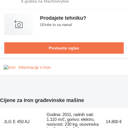
8
godina na Machineryline
Prodajete tehniku?
Učinite to sa nama!
Postavite oglas
Informacije o Iron
Cijene za Iron građevinske mašine
Godina: 2011, radnih sati:
1.110 m/č, gorivo: elektro,
JLG E 450 AJ
14.800 €
nosivost: 230 kg, osovinska