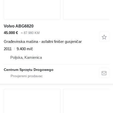
Volvo ABG6820
45.000 €
≈ 87.980 KM
Građevinska mašina - asfaltni finišer gusjeničar
2011
9.400 m/č
Poljska, Kamienica
Centrum Sprzętu Drogowego