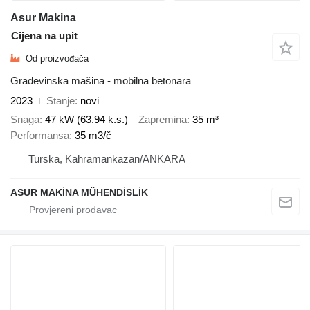
Asur Makina
Cijena na upit
Od proizvođača
Građevinska mašina - mobilna betonara
2023
Stanje
novi
Snaga
47 kW (63.94 k.s.)
Zapremina
35 m³
Performansa
35 m3/č
Turska, Kahramankazan/ANKARA
ASUR MAKİNA MÜHENDİSLİK