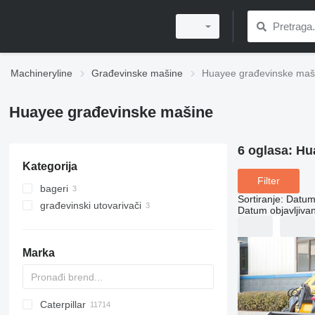
Machineryline
Građevinske mašine
Huayee građevinske maš
Huayee građevinske mašine
6 oglasa:
Hu
Kategorija
Filter
bageri
Sortiranje
:
Datum 
građevinski utovarivači
mini bageri
Datum objavljivan
mini utovarivači
mini utovarivači gusjeničari
Marka
Caterpillar
Titan
AL
SP
AX
X-Series
AFW
HD
FlexiROC
1304
400 - series
BC
BG
BB
TW
553
GSH
Leonardo
AHK
K-series
CK
3.5
B-series
450