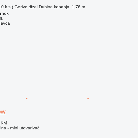
0 k.s.)
Gorivo
dizel
Dubina kopanja
1,76 m
rnok
t.
davca
0W
0 KM
na - mini utovarivač