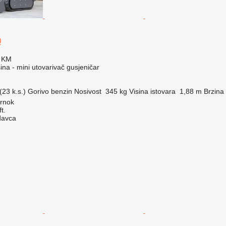
0
0 KM
na - mini utovarivač gusjeničar
23 k.s.)
Gorivo
benzin
Nosivost
345 kg
Visina istovara
1,88 m
Brzina
rnok
t.
davca