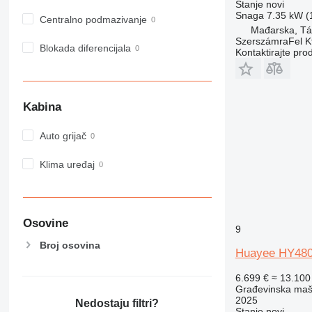
Stanje
novi
980
Snaga
7.35 kW (1
Centralno podmazivanje
982
Mađarska, Tá
SzerszámraFel Kf
988
Blokada diferencijala
Kontaktirajte pro
990
992
AP
Kabina
C-series
CB
Auto grijač
CS
D series
Klima uređaj
E-series
F-series
GC
Osovine
9
IT
Broj osovina
M-series
Huayee HY48
MH
6.699 €
≈ 13.10
NR
Građevinska maši
PM
2025
Nedostaju filtri?
Stanje
novi