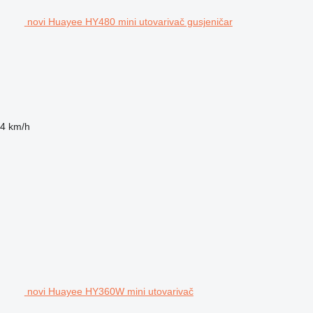
novi Huayee HY480 mini utovarivač gusjeničar
4 km/h
novi Huayee HY360W mini utovarivač