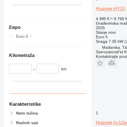
340
VMT
345
Vibromax
Huayee HY10
349
4.995 €
≈ 9.766
350
Građevinska maši
Евро
365
2025
Stanje
novi
374
Euro 5
Euro 5
390
Snaga
7.35 kW (1
Mađarska, Tá
395
SzerszámraFel Kf
416
Kilometraža
Kontaktirajte pro
420
424
–
km
426
428
430
432
434
Karakteristike
444
1
Neto težina
589
Huayee hy12q
826
Radnih sati