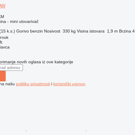
0W
KM
na - mini utovarivač
15 k.s.)
Gorivo
benzin
Nosivost
330 kg
Visina istovara
1,9 m
Brzina
4
rnok
t.
davca
 primanje novih oglasa iz ove kategorije
e na našu
politiku privatnosti
i
korisnički ugovor
.