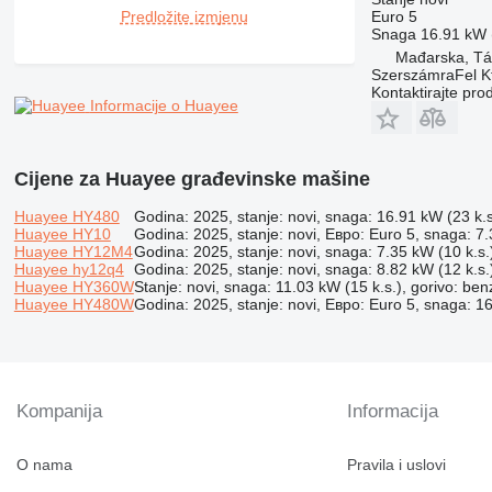
RM
Predložite izmjenu
Euro 5
Snaga
16.91 kW (
Mađarska, Tá
SzerszámraFel Kf
Kontaktirajte pro
Informacije o Huayee
Cijene za Huayee građevinske mašine
Huayee HY480
Godina: 2025, stanje: novi, snaga: 16.91 kW (23 k.s.
Huayee HY10
Godina: 2025, stanje: novi, Евро: Euro 5, snaga: 7.3
Huayee HY12M4
Godina: 2025, stanje: novi, snaga: 7.35 kW (10 k.s.)
Huayee hy12q4
Godina: 2025, stanje: novi, snaga: 8.82 kW (12 k.s.
Huayee HY360W
Stanje: novi, snaga: 11.03 kW (15 k.s.), gorivo: benz
Huayee HY480W
Godina: 2025, stanje: novi, Евро: Euro 5, snaga: 16
Kompanija
Informacija
O nama
Pravila i uslovi