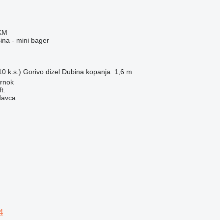
 KM
na - mini bager
0 k.s.)
Gorivo
dizel
Dubina kopanja
1,6 m
rnok
t.
davca
4