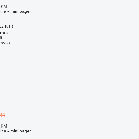
0 KM
na - mini bager
2 k.s.)
rnok
t.
davca
M4
0 KM
na - mini bager