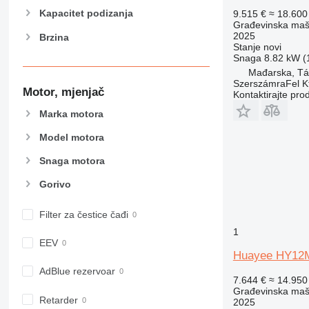
906
Kapacitet podizanja
9.515 €
≈ 18.60
907
Građevinska maši
2025
Brzina
908
Stanje
novi
910
Snaga
8.82 kW (1
Mađarska, Tá
914
SzerszámraFel Kf
918
Motor, mjenjač
Kontaktirajte pro
924
Marka motora
926
Model motora
928
930
Snaga motora
938
Gorivo
950
953
Filter za čestice čađi
955
1
962
EEV
Huayee HY12
963
966
AdBlue rezervoar
7.644 €
≈ 14.95
972
Građevinska maši
Retarder
2025
973