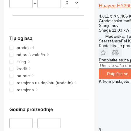
–
312
427
3246
SD
XR
Huayee HY36
313
435S
3369
XS
4.811 €
≈ 9.406 
314
436
3394
XZ
Građevinska maši
Stanje
novi
315
437
4069
ZL
Snaga
11.03 kW (
316
456
4394
Mađarska, Tá
Tip oglasa
317
457
E-series
SzerszámraFel Kf
Kontaktirajte pro
318
8008
Liftlux
prodaja
319
8018
Pecolift
od proizvođača
Pretplatite se na
320
8025
R-series
lizing
321
8026
Toucan
kredit
Potpišite se
322
8030
na rate
Klikom pristajet
323
8035
razmjena uz doplatu (trade-in)
324
CT
razmjena
325
JS
326
JZ
Godina proizvodnje
329
NXT
330
S-Series
–
336
TM
9