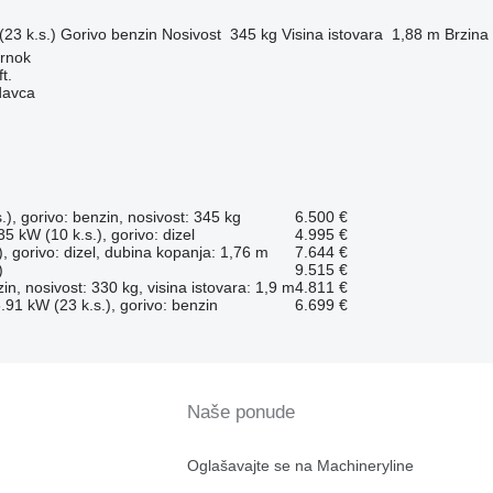
23 k.s.)
Gorivo
benzin
Nosivost
345 kg
Visina istovara
1,88 m
Brzina
rnok
t.
davca
), gorivo: benzin, nosivost: 345 kg
6.500 €
5 kW (10 k.s.), gorivo: dizel
4.995 €
, gorivo: dizel, dubina kopanja: 1,76 m
7.644 €
)
9.515 €
in, nosivost: 330 kg, visina istovara: 1,9 m
4.811 €
.91 kW (23 k.s.), gorivo: benzin
6.699 €
Naše ponude
Oglašavajte se na Machineryline