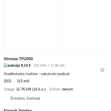
Hinowa TP2000
9,14 €
100 SEK
≈ 17,86 KM
Građevinska mašina - vakumski podizač
2021
115 m/č
Snaga
11.76 kW (16 k.s.)
Gorivo
benzin
Švedska, Karlstad
Klaravik Sweden