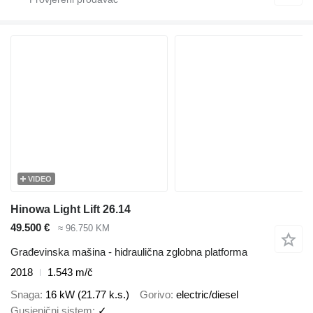
VIDEO
Hinowa Light Lift 26.14
49.500 €
≈ 96.750 KM
Građevinska mašina - hidraulična zglobna platforma
2018
1.543 m/č
Snaga
16 kW (21.77 k.s.)
Gorivo
electric/diesel
Gusjenični sistem
✓