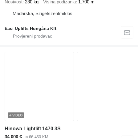
Nosivost
230 kg
Visina podizanja
1.700 m
Mađarska, Szigetszentmiklos
Easi Uplifts Hungária Kft.
VIDEO
Hinowa Lightlift 1470 3S
34.000 €
≈ 66.450 KM