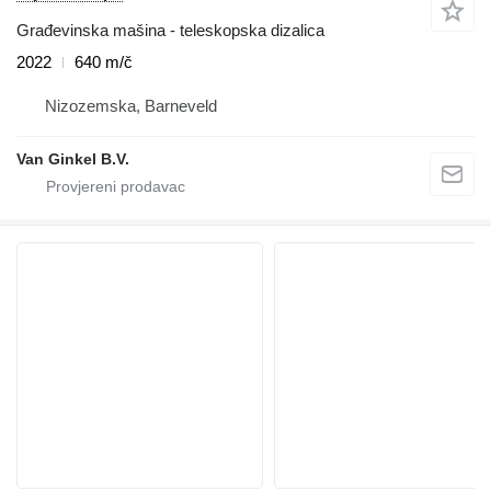
Građevinska mašina - teleskopska dizalica
2022
640 m/č
Nizozemska, Barneveld
Van Ginkel B.V.