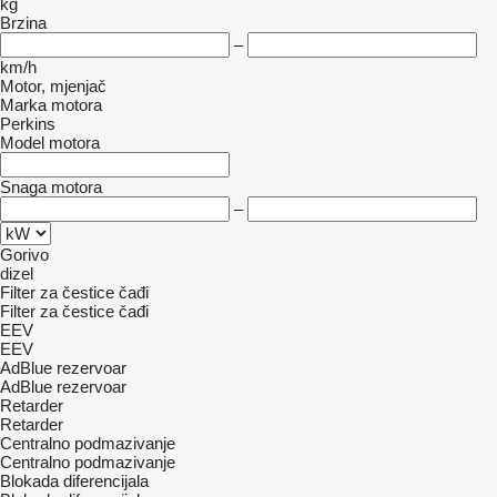
kg
Brzina
–
km/h
Motor, mjenjač
Marka motora
Perkins
Model motora
Snaga motora
–
Gorivo
dizel
Filter za čestice čađi
Filter za čestice čađi
EEV
EEV
AdBlue rezervoar
AdBlue rezervoar
Retarder
Retarder
Centralno podmazivanje
Centralno podmazivanje
Blokada diferencijala