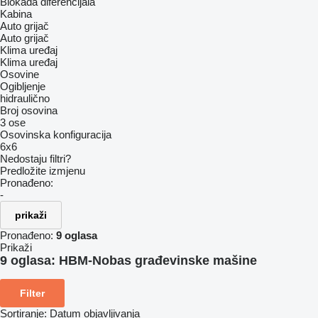
Blokada diferencijala
Kabina
Auto grijač
Auto grijač
Klima uređaj
Klima uređaj
Osovine
Ogibljenje
hidraulično
Broj osovina
3 ose
Osovinska konfiguracija
6x6
Nedostaju filtri?
Predložite izmjenu
Pronađeno:
-
prikaži
Pronađeno:
9 oglasa
Prikaži
9 oglasa:
HBM-Nobas građevinske mašine
Filter
Sortiranje
:
Datum objavljivanja