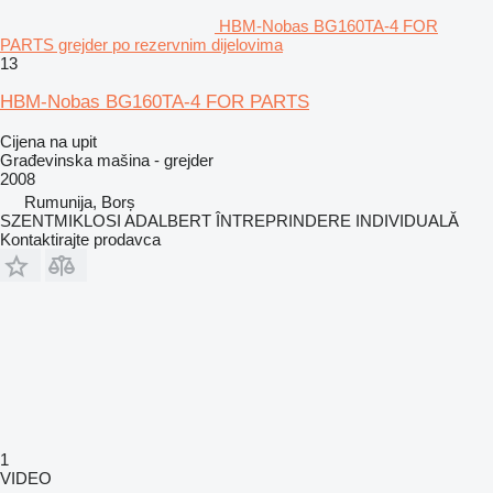
HBM-Nobas BG160TA-4 FOR
PARTS grejder po rezervnim dijelovima
13
HBM-Nobas BG160TA-4 FOR PARTS
Cijena na upit
Građevinska mašina - grejder
2008
Rumunija, Borș
SZENTMIKLOSI ADALBERT ÎNTREPRINDERE INDIVIDUALĂ
Kontaktirajte prodavca
1
VIDEO