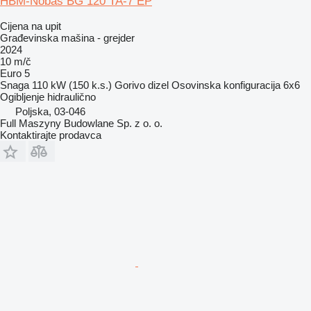
HBM-Nobas BG 120 TA-7 EP
Cijena na upit
Građevinska mašina - grejder
2024
10 m/č
Euro 5
Snaga
110 kW (150 k.s.)
Gorivo
dizel
Osovinska konfiguracija
6x6
Ogibljenje
hidraulično
Poljska, 03-046
Full Maszyny Budowlane Sp. z o. o.
Kontaktirajte prodavca