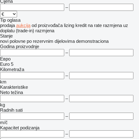
Cijena
–
Tip oglasa
prodaja
aukcija
od proizvođača
lizing
kredit
na rate
razmjena uz
doplatu (trade-in)
razmjena
Stanje
novi
polovne
po rezervnim dijelovima
demonstraciona
Godina proizvodnje
–
Евро
Euro 5
Kilometraža
–
km
Karakteristike
Neto težina
–
kg
Radnih sati
–
m/č
Kapacitet podizanja
–