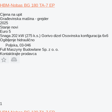
HBM-Nobas BG 180 TA-7 EP
Cijena na upit
Građevinska mašina - grejder
2025
Stanje
novi
Euro 5
Snaga
202 kW (275 k.s.)
Gorivo
dizel
Osovinska konfiguracija
6x6
Ogibljenje
hidraulično
Poljska, 03-046
Full Maszyny Budowlane Sp. z o. o.
Kontaktirajte prodavca
1