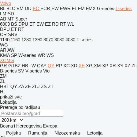
Volvo
BL
BLC
BM
DD
EC
ECR
EW
EWR
FL
FM
FMX
G-series
L-series
LM
SD
AB
MT
Super
6003
BS
DPU
ET
EW
EZ
RD
RT
WL
DPU
ET
RT
CR
SRV
1140
1160
1280
1390
3070
3080
4080
T-series
WG
AR
AW
KMA
SP
W-series
WR
WS
XCMG
GR
GTBZ
HB
LW
QAY
QY
RP
XC
XD
XE
XG
XM
XP
XR
XS
XZ
ZL
B-series
SV
V-series
Vio
ZM
ZL
HBT
QY
ZA
ZE
ZLJ
ZS
ZT
H
prikaži sve
Lokacija
Pretraga po radijusu
Bosna i Hercegovina
Evropa
Poljska
Rumunija
Nizozemska
Letonija