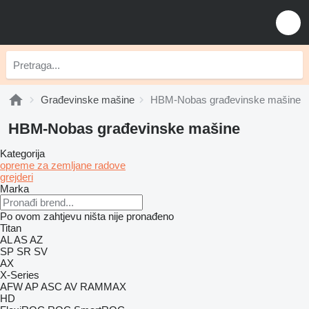
Građevinske mašine
HBM-Nobas građevinske mašine
HBM-Nobas građevinske mašine
Kategorija
opreme za zemljane radove
grejderi
Marka
Po ovom zahtjevu ništa nije pronađeno
Titan
AL
AS
AZ
SP
SR
SV
AX
X-Series
AFW
AP
ASC
AV
RAMMAX
HD