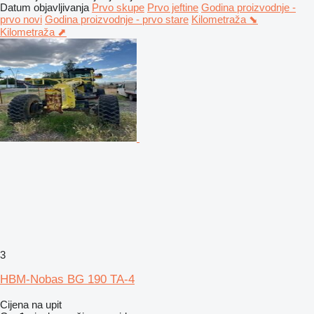
Datum objavljivanja
Prvo skupe
Prvo jeftine
Godina proizvodnje -
prvo novi
Godina proizvodnje - prvo stare
Kilometraža ⬊
Kilometraža ⬈
3
HBM-Nobas BG 190 TA-4
Cijena na upit