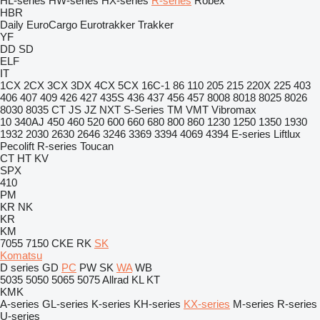
HL-series
HW-series
HX-series
R-series
Robex
HBR
Daily
EuroCargo
Eurotrakker
Trakker
YF
DD
SD
ELF
IT
1CX
2CX
3CX
3DX
4CX
5CX
16C-1
86
110
205
215
220X
225
403
406
407
409
426
427
435S
436
437
456
457
8008
8018
8025
8026
8030
8035
CT
JS
JZ
NXT
S-Series
TM
VMT
Vibromax
10
340AJ
450
460
520
600
660
680
800
860
1230
1250
1350
1930
1932
2030
2630
2646
3246
3369
3394
4069
4394
E-series
Liftlux
Pecolift
R-series
Toucan
CT
HT
KV
SPX
410
PM
KR
NK
KR
KM
7055
7150
CKE
RK
SK
Komatsu
D series
GD
PC
PW
SK
WA
WB
5035
5050
5065
5075
Allrad
KL
KT
KMK
A-series
GL-series
K-series
KH-series
KX-series
M-series
R-series
U-series