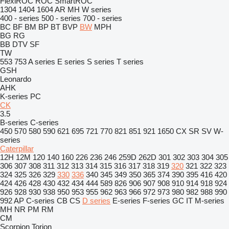
FlexiROC
ROC
SmartROC
1304
1404
1604
AR
MH
W series
400 - series
500 - series
700 - series
BC
BF
BM
BP
BT
BVP
BW
MPH
BG
RG
BB
DTV
SF
TW
553
753
A series
E series
S series
T series
GSH
Leonardo
AHK
K-series
PC
CK
3.5
B-series
C-series
450
570
580
590
621
695
721
770
821
851
921
1650
CX
SR
SV
W-
series
Caterpillar
12H
12M
120
140
160
226
236
246
259D
262D
301
302
303
304
305
306
307
308
311
312
313
314
315
316
317
318
319
320
321
322
323
324
325
326
329
330
336
340
345
349
350
365
374
390
395
416
420
424
426
428
430
432
434
444
589
826
906
907
908
910
914
918
924
926
928
930
938
950
953
955
962
963
966
972
973
980
982
988
990
992
AP
C-series
CB
CS
D series
E-series
F-series
GC
IT
M-series
MH
NR
PM
RM
CM
Scorpion
Torion