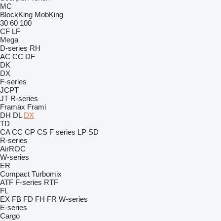
MC
BlockKing
MobKing
30
60
100
CF
LF
Mega
D-series
RH
AC
CC
DF
DK
DX
F-series
JCPT
JT
R-series
Framax
Frami
DH
DL
DX
TD
CA
CC
CP
CS
F series
LP
SD
R-series
AirROC
W-series
ER
Compact
Turbomix
ATF
F-series
RTF
FL
EX
FB
FD
FH
FR
W-series
E-series
Cargo