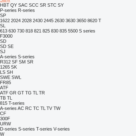
HBT
QY
SAC
SCC
SR
STC
SY
P-series
R-series
SP
1622
2024
2028
2430
2445
2630
3630
3650
8620 T
SL
613
630
730
818
821
825
830
835
5500
S series
F3000
SD
SD
SE
SJ
A-series
S-series
R312
SF
SM
SR
1265
SK
LS
SH
SWE
SWL
FR85
ATF
ATF
GR
GT
TG
TL
TR
TB
TL
815
T-series
A-series
AC
RC
TC
TL
TV
TW
CF
300F
URW
D-series
S-series
T-series
V-series
W