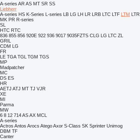
A-series
AR
AS
MT
SR
SS
Liebherr
A-series
HS
K-Series
L-series
LB
LG
LH
LR
LRB
LTC
LTF
LTM
LTR
MK
PR
R-series
SL
HTC
RTC
836
855
856
920E
922
936
9017
9035FZTS
CLG
LG
LTC
ZL
GRIL
CDM
LG
FR
LE
TGA
TGL
TGM
TGS
MP
Madpatcher
MC
DS
ES
HR
AETJ
ATJ
MT
TJ
VJR
XE
MI
Parma
MW
6
8
12
714
AS
AX
MCL
A-series
Actros
Antos
Arocs
Atego
Axor
S-Class
SK
Sprinter
Unimog
DBM
TF
Canter