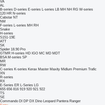
VA
AL
B-series
D-series
E-series
L-series
LB
MH
NH
RG
W-series
120
HR
N-series
Cabstar
NT
NM
F-series
L-series
MH
RH
Snake
H-series
S151-19E
ATT
SK
Spider 18.90 Pro
GTMR
H-series
HD
IGO
MC
MD
MDT
BSA
M-series
SP
MR
RW
C-series
K-series
Kerax
Master
Maxity
Midlum
Premium
Trafic
XN
R-series
RX
E-Series
ER
L-Series
LG
655
656
816
919
920
921
922
TS
SE
Commando
DI
DP
DX
Dino
Leopard
Pantera
Ranger
Sany