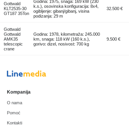
Godina: 1975, snaga: 169 kW (230
Gottwald
k.s.), osovinska konfiguracija: 8x4,
KLT2535-30
32.500 €
ogibljenje: gibanj/gibanj, visina
GT187 35Ton
podizanja: 29 m
Gottwald
Gottwald
Godina: 1978, kilometraža: 245.000
AMK35
km, snaga: 118 kW (160 k.s.),
9.500 €
telescopic
gorivo: dizel, nosivost: 700 kg
crane
Kompanija
O nama
Pomoć
Kontakti