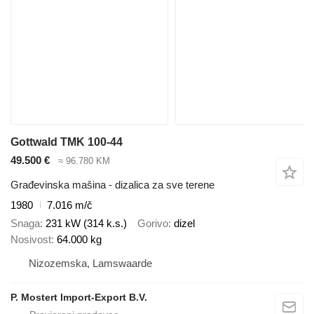
Gottwald TMK 100-44
49.500 €
≈ 96.780 KM
Građevinska mašina - dizalica za sve terene
1980
7.016 m/č
Snaga
231 kW (314 k.s.)
Gorivo
dizel
Nosivost
64.000 kg
Nizozemska, Lamswaarde
P. Mostert Import-Export B.V.