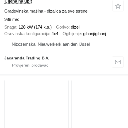
Cijena na upit
Građevinska mašina - dizalica za sve terene
988 m/č
Snaga
128 kW (174 k.s.)
Gorivo
dizel
Osovinska konfiguracija
4x4
Ogibljenje
gibanj/gibanj
Nizozemska, Nieuwerkerk aan den IJssel
Jacaranda Trading B.V.