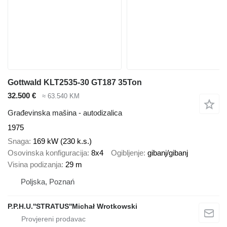
Gottwald KLT2535-30 GT187 35Ton
32.500 €
≈ 63.540 KM
Građevinska mašina - autodizalica
1975
Snaga
169 kW (230 k.s.)
Osovinska konfiguracija
8x4
Ogibljenje
gibanj/gibanj
Visina podizanja
29 m
Poljska, Poznań
P.P.H.U.''STRATUS''Michał Wrotkowski