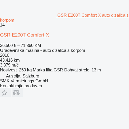
GSR E200T Comfort X auto dizalica s
korpom
14
GSR E200T Comfort X
36.500 €
≈ 71.360 KM
Građevinska mašina - auto dizalica s korpom
2016
43.416 km
3.379 m/č
Nosivost
250 kg
Marka lifta
GSR
Dohvat strele
13 m
Austrija, Salzburg
SMK Vermietungs GmbH
Kontaktirajte prodavca