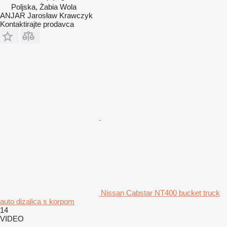
Poljska, Żabia Wola
ANJAR Jarosław Krawczyk
Kontaktirajte prodavca
Nissan Cabstar NT400 bucket truck
auto dizalica s korpom
14
VIDEO