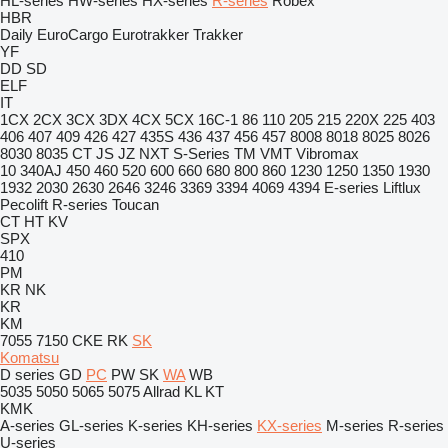
HL-series
HW-series
HX-series
R-series
Robex
HBR
Daily
EuroCargo
Eurotrakker
Trakker
YF
DD
SD
ELF
IT
1CX
2CX
3CX
3DX
4CX
5CX
16C-1
86
110
205
215
220X
225
403
406
407
409
426
427
435S
436
437
456
457
8008
8018
8025
8026
8030
8035
CT
JS
JZ
NXT
S-Series
TM
VMT
Vibromax
10
340AJ
450
460
520
600
660
680
800
860
1230
1250
1350
1930
1932
2030
2630
2646
3246
3369
3394
4069
4394
E-series
Liftlux
Pecolift
R-series
Toucan
CT
HT
KV
SPX
410
PM
KR
NK
KR
KM
7055
7150
CKE
RK
SK
Komatsu
D series
GD
PC
PW
SK
WA
WB
5035
5050
5065
5075
Allrad
KL
KT
KMK
A-series
GL-series
K-series
KH-series
KX-series
M-series
R-series
U-series