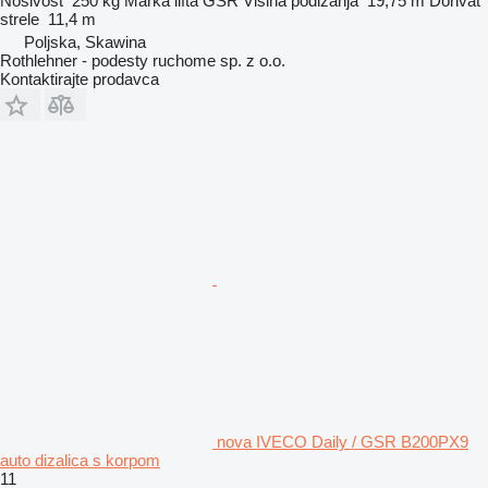
Nosivost
250 kg
Marka lifta
GSR
Visina podizanja
19,75 m
Dohvat
strele
11,4 m
Poljska, Skawina
Rothlehner - podesty ruchome sp. z o.o.
Kontaktirajte prodavca
nova IVECO Daily / GSR B200PX9
auto dizalica s korpom
11