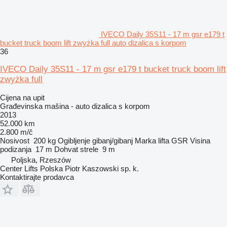
IVECO Daily 35S11 - 17 m gsr e179 t
bucket truck boom lift zwyżka full auto dizalica s korpom
36
IVECO Daily 35S11 - 17 m gsr e179 t bucket truck boom lift
zwyżka full
Cijena na upit
Građevinska mašina - auto dizalica s korpom
2013
52.000 km
2.800 m/č
Nosivost
200 kg
Ogibljenje
gibanj/gibanj
Marka lifta
GSR
Visina
podizanja
17 m
Dohvat strele
9 m
Poljska, Rzeszów
Center Lifts Polska Piotr Kaszowski sp. k.
Kontaktirajte prodavca