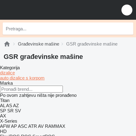
Građevinske mašine
GSR građevinske mašine
GSR građevinske mašine
Kategorija
dizalice
auto dizalice s korpom
Marka
Po ovom zahtjevu ništa nije pronađeno
Titan
AL
AS
AZ
SP
SR
SV
AX
X-Series
AFW
AP
ASC
ATR
AV
RAMMAX
HD