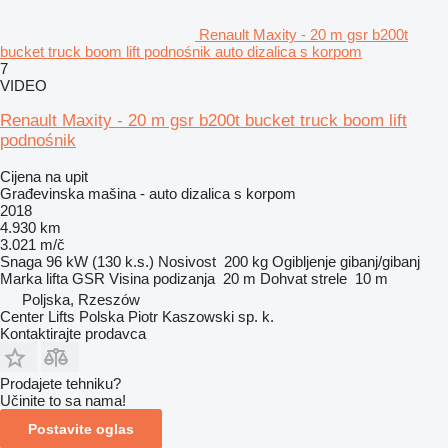
Renault Maxity - 20 m gsr b200t
bucket truck boom lift podnośnik auto dizalica s korpom
7
VIDEO
Renault Maxity - 20 m gsr b200t bucket truck boom lift
podnośnik
Cijena na upit
Građevinska mašina - auto dizalica s korpom
2018
4.930 km
3.021 m/č
Snaga
96 kW (130 k.s.)
Nosivost
200 kg
Ogibljenje
gibanj/gibanj
Marka lifta
GSR
Visina podizanja
20 m
Dohvat strele
10 m
Poljska, Rzeszów
Center Lifts Polska Piotr Kaszowski sp. k.
Kontaktirajte prodavca
Prodajete tehniku?
Učinite to sa nama!
Postavite oglas