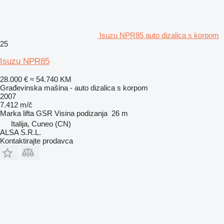
Isuzu NPR85 auto dizalica s korpom
25
Isuzu NPR85
28.000 €
≈ 54.740 KM
Građevinska mašina - auto dizalica s korpom
2007
7.412 m/č
Marka lifta
GSR
Visina podizanja
26 m
Italija, Cuneo (CN)
ALSA S.R.L.
Kontaktirajte prodavca