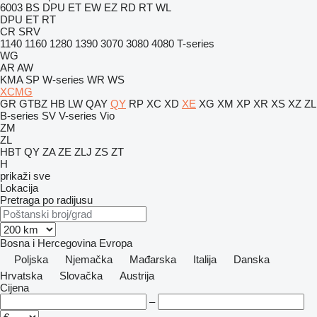
6003
BS
DPU
ET
EW
EZ
RD
RT
WL
DPU
ET
RT
CR
SRV
1140
1160
1280
1390
3070
3080
4080
T-series
WG
AR
AW
KMA
SP
W-series
WR
WS
XCMG
GR
GTBZ
HB
LW
QAY
QY
RP
XC
XD
XE
XG
XM
XP
XR
XS
XZ
ZL
B-series
SV
V-series
Vio
ZM
ZL
HBT
QY
ZA
ZE
ZLJ
ZS
ZT
H
prikaži sve
Lokacija
Pretraga po radijusu
Bosna i Hercegovina
Evropa
Poljska
Njemačka
Mađarska
Italija
Danska
Hrvatska
Slovačka
Austrija
Cijena
–