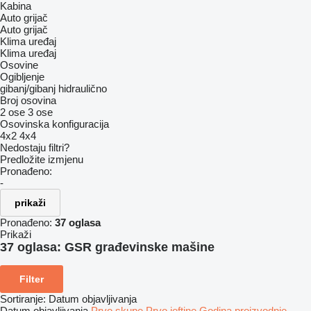
Kabina
Auto grijač
Auto grijač
Klima uređaj
Klima uređaj
Osovine
Ogibljenje
gibanj/gibanj
hidraulično
Broj osovina
2 ose
3 ose
Osovinska konfiguracija
4x2
4x4
Nedostaju filtri?
Predložite izmjenu
Pronađeno:
-
prikaži
Pronađeno:
37 oglasa
Prikaži
37 oglasa:
GSR građevinske mašine
Filter
Sortiranje
:
Datum objavljivanja
Datum objavljivanja
Prvo skupe
Prvo jeftine
Godina proizvodnje -