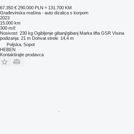
67.350 €
290.000 PLN
≈ 131.700 KM
Građevinska mašina - auto dizalica s korpom
2023
15.000 km
300 m/č
Nosivost
230 kg
Ogibljenje
gibanj/gibanj
Marka lifta
GSR
Visina
podizanja
21 m
Dohvat strele
14,4 m
Poljska, Sopot
HEBEN
Kontaktirajte prodavca