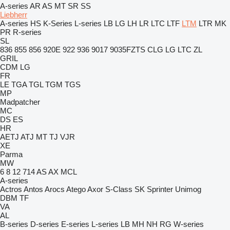
A-series
AR
AS
MT
SR
SS
Liebherr
A-series
HS
K-Series
L-series
LB
LG
LH
LR
LTC
LTF
LTM
LTR
MK
PR
R-series
SL
836
855
856
920E
922
936
9017
9035FZTS
CLG
LG
LTC
ZL
GRIL
CDM
LG
FR
LE
TGA
TGL
TGM
TGS
MP
Madpatcher
MC
DS
ES
HR
AETJ
ATJ
MT
TJ
VJR
XE
Parma
MW
6
8
12
714
AS
AX
MCL
A-series
Actros
Antos
Arocs
Atego
Axor
S-Class
SK
Sprinter
Unimog
DBM
TF
VA
AL
B-series
D-series
E-series
L-series
LB
MH
NH
RG
W-series