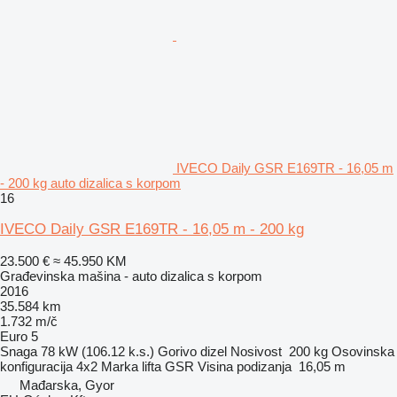
IVECO Daily GSR E169TR - 16,05 m
- 200 kg auto dizalica s korpom
16
IVECO Daily GSR E169TR - 16,05 m - 200 kg
23.500 €
≈ 45.950 KM
Građevinska mašina - auto dizalica s korpom
2016
35.584 km
1.732 m/č
Euro 5
Snaga
78 kW (106.12 k.s.)
Gorivo
dizel
Nosivost
200 kg
Osovinska
konfiguracija
4x2
Marka lifta
GSR
Visina podizanja
16,05 m
Mađarska, Gyor