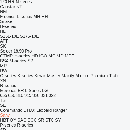
120
HR
N-series
Cabstar
NT
NM
F-series
L-series
MH
RH
Snake
H-series
HD
S151-19E
S175-19E
ATT
SK
Spider 18.90 Pro
GTMR
H-series
HD
IGO
MC
MD
MDT
BSA
M-series
SP
MR
RW
C-series
K-series
Kerax
Master
Maxity
Midlum
Premium
Trafic
XN
R-series
E-Series
ER
L-Series
LG
655
656
816
919
920
921
922
TS
SE
Commando
DI
DX
Leopard
Ranger
Sany
HBT
QY
SAC
SCC
SR
STC
SY
P-series
R-series
SP