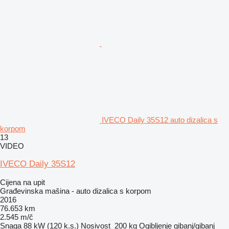
IVECO Daily 35S12 auto dizalica s
korpom
13
VIDEO
IVECO Daily 35S12
Cijena na upit
Građevinska mašina - auto dizalica s korpom
2016
76.653 km
2.545 m/č
Snaga
88 kW (120 k.s.)
Nosivost
200 kg
Ogibljenje
gibanj/gibanj