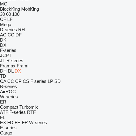
MC
BlockKing
MobKing
30
60
100
CF
LF
Mega
D-series
RH
AC
CC
DF
DK
DX
F-series
JCPT
JT
R-series
Framax
Frami
DH
DL
DX
TD
CA
CC
CP
CS
F series
LP
SD
R-series
AirROC
W-series
ER
Compact
Turbomix
ATF
F-series
RTF
FL
EX
FD
FH
FR
W-series
E-series
Cargo