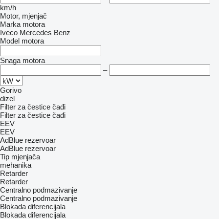
km/h
Motor, mjenjač
Marka motora
Iveco
Mercedes Benz
Model motora
Snaga motora
–
Gorivo
dizel
Filter za čestice čađi
Filter za čestice čađi
EEV
EEV
AdBlue rezervoar
AdBlue rezervoar
Tip mјenjača
mehanika
Retarder
Retarder
Centralno podmazivanje
Centralno podmazivanje
Blokada diferencijala
Blokada diferencijala