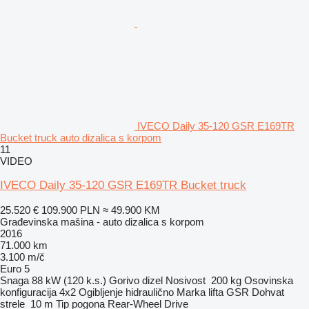
IVECO Daily 35-120 GSR E169TR
Bucket truck auto dizalica s korpom
11
VIDEO
IVECO Daily 35-120 GSR E169TR Bucket truck
25.520 €
109.900 PLN
≈ 49.900 KM
Građevinska mašina - auto dizalica s korpom
2016
71.000 km
3.100 m/č
Euro 5
Snaga
88 kW (120 k.s.)
Gorivo
dizel
Nosivost
200 kg
Osovinska
konfiguracija
4x2
Ogibljenje
hidraulično
Marka lifta
GSR
Dohvat
strele
10 m
Tip pogona
Rear-Wheel Drive