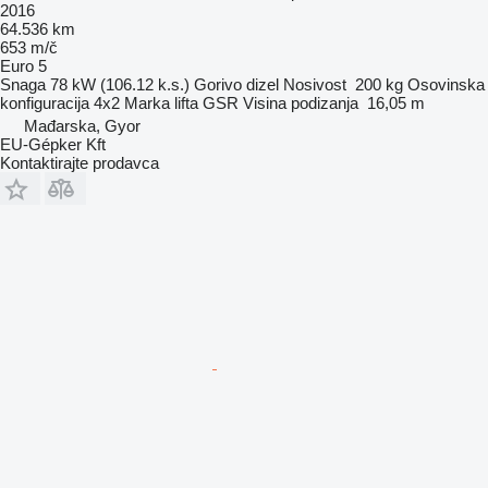
2016
64.536 km
653 m/č
Euro 5
Snaga
78 kW (106.12 k.s.)
Gorivo
dizel
Nosivost
200 kg
Osovinska
konfiguracija
4x2
Marka lifta
GSR
Visina podizanja
16,05 m
Mađarska, Gyor
EU-Gépker Kft
Kontaktirajte prodavca