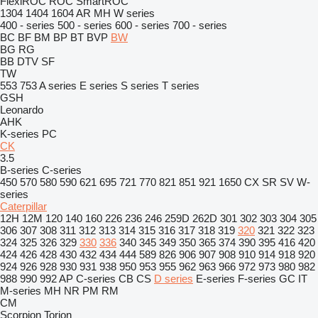
FlexiROC
ROC
SmartROC
1304
1404
1604
AR
MH
W series
400 - series
500 - series
600 - series
700 - series
BC
BF
BM
BP
BT
BVP
BW
BG
RG
BB
DTV
SF
TW
553
753
A series
E series
S series
T series
GSH
Leonardo
AHK
K-series
PC
CK
3.5
B-series
C-series
450
570
580
590
621
695
721
770
821
851
921
1650
CX
SR
SV
W-
series
Caterpillar
12H
12M
120
140
160
226
236
246
259D
262D
301
302
303
304
305
306
307
308
311
312
313
314
315
316
317
318
319
320
321
322
323
324
325
326
329
330
336
340
345
349
350
365
374
390
395
416
420
424
426
428
430
432
434
444
589
826
906
907
908
910
914
918
920
924
926
928
930
931
938
950
953
955
962
963
966
972
973
980
982
988
990
992
AP
C-series
CB
CS
D series
E-series
F-series
GC
IT
M-series
MH
NR
PM
RM
CM
Scorpion
Torion