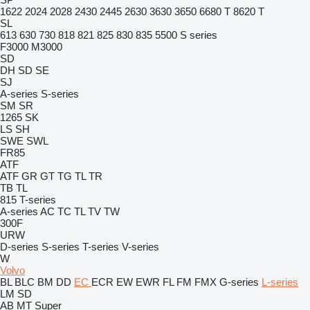
1622
2024
2028
2430
2445
2630
3630
3650
6680 T
8620 T
SL
613
630
730
818
821
825
830
835
5500
S series
F3000
M3000
SD
DH
SD
SE
SJ
A-series
S-series
SM
SR
1265
SK
LS
SH
SWE
SWL
FR85
ATF
ATF
GR
GT
TG
TL
TR
TB
TL
815
T-series
A-series
AC
TC
TL
TV
TW
300F
URW
D-series
S-series
T-series
V-series
W
Volvo
BL
BLC
BM
DD
EC
ECR
EW
EWR
FL
FM
FMX
G-series
L-series
LM
SD
AB
MT
Super