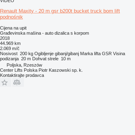
VIDEO
Renault Maxity - 20 m gsr b200t bucket truck bom lift
podnośnik
Cijena na upit
Građevinska mašina - auto dizalica s korpom
2018
44.969 km
2.069 m/č
Nosivost
200 kg
Ogibljenje
gibanj/gibanj
Marka lifta
GSR
Visina
podizanja
20 m
Dohvat strele
10 m
Poljska, Rzeszów
Center Lifts Polska Piotr Kaszowski sp. k.
Kontaktirajte prodavca