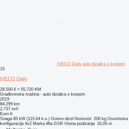
IVECO Daily auto dizalica s korpom
15
IVECO Daily
28.500 €
≈ 55.720 KM
Građevinska mašina - auto dizalica s korpom
2019
84.299 km
2.737 m/č
Euro 6
Snaga
85 kW (115.64 k.s.)
Gorivo
dizel
Nosivost
200 kg
Osovinska
konfiguracija
4x2
Marka lifta
GSR
Visina podizanja
16,05 m