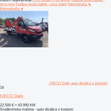
prvo novi
Godina proizvodnje - prvo stare
Kilometraža ⬊
Kilometraža ⬈
IVECO Daily auto dizalica s korpom
16
IVECO Daily
22.500 €
≈ 43.990 KM
Građevinska mašina - auto dizalica s korpom