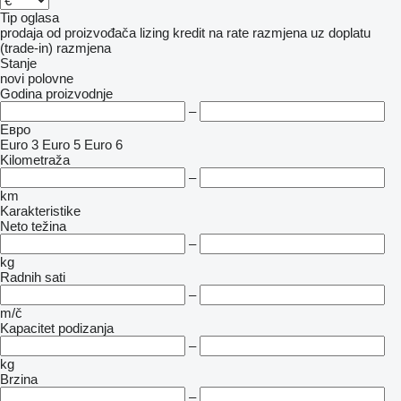
Tip oglasa
prodaja
od proizvođača
lizing
kredit
na rate
razmjena uz doplatu
(trade-in)
razmjena
Stanje
novi
polovne
Godina proizvodnje
–
Евро
Euro 3
Euro 5
Euro 6
Kilometraža
–
km
Karakteristike
Neto težina
–
kg
Radnih sati
–
m/č
Kapacitet podizanja
–
kg
Brzina
–