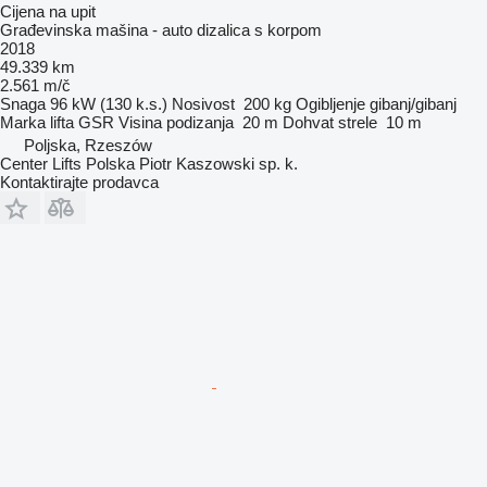
Cijena na upit
Građevinska mašina - auto dizalica s korpom
2018
49.339 km
2.561 m/č
Snaga
96 kW (130 k.s.)
Nosivost
200 kg
Ogibljenje
gibanj/gibanj
Marka lifta
GSR
Visina podizanja
20 m
Dohvat strele
10 m
Poljska, Rzeszów
Center Lifts Polska Piotr Kaszowski sp. k.
Kontaktirajte prodavca