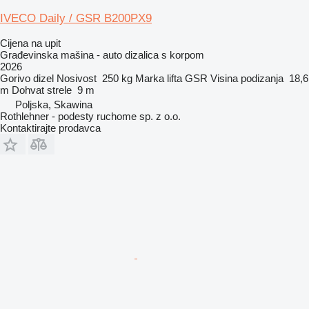
IVECO Daily / GSR B200PX9
Cijena na upit
Građevinska mašina - auto dizalica s korpom
2026
Gorivo
dizel
Nosivost
250 kg
Marka lifta
GSR
Visina podizanja
18,6
m
Dohvat strele
9 m
Poljska, Skawina
Rothlehner - podesty ruchome sp. z o.o.
Kontaktirajte prodavca