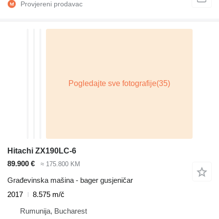
Hitachi ZX190LC-6
89.900 €
≈ 175.800 KM
Građevinska mašina - bager gusjeničar
2017
8.575 m/č
Rumunija, Bucharest