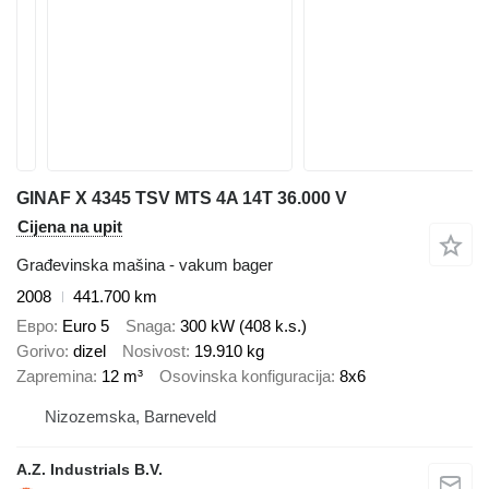
GINAF X 4345 TSV MTS 4A 14T 36.000 V
Cijena na upit
Građevinska mašina - vakum bager
2008
441.700 km
Евро
Euro 5
Snaga
300 kW (408 k.s.)
Gorivo
dizel
Nosivost
19.910 kg
Zapremina
12 m³
Osovinska konfiguracija
8x6
Nizozemska, Barneveld
A.Z. Industrials B.V.