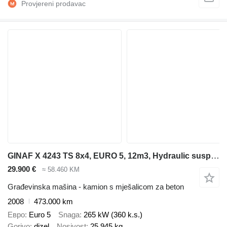
GINAF X 4243 TS 8x4, EURO 5, 12m3, Hydraulic suspension
29.900 €
≈ 58.460 KM
Građevinska mašina - kamion s mješalicom za beton
2008
473.000 km
Евро
Euro 5
Snaga
265 kW (360 k.s.)
Gorivo
dizel
Nosivost
25.945 kg