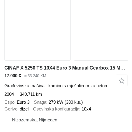
GINAF X 5250 TS 10X4 Euro 3 Manual Gearbox 15 M3 Mulder mixer
17.000 €
≈ 33.240 KM
Građevinska mašina - kamion s mješalicom za beton
2004
349.711 km
Евро
Euro 3
Snaga
279 kW (380 k.s.)
Gorivo
dizel
Osovinska konfiguracija
10x4
Nizozemska, Nijmegen