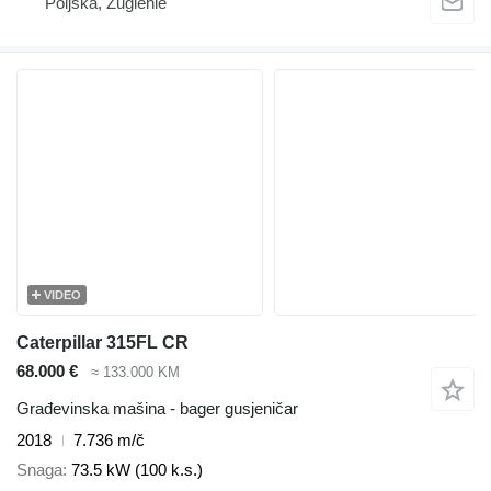
Poljska, Żugienie
VIDEO
Caterpillar 315FL CR
68.000 €
≈ 133.000 KM
Građevinska mašina - bager gusjeničar
2018
7.736 m/č
Snaga
73.5 kW (100 k.s.)