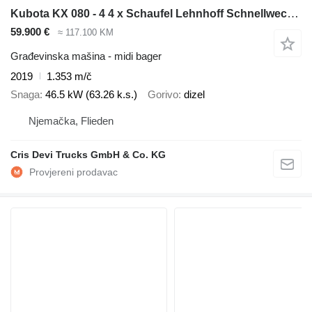
Kubota KX 080 - 4 4 x Schaufel Lehnhoff Schnellwechsel HS 08
59.900 €
≈ 117.100 KM
Građevinska mašina - midi bager
2019
1.353 m/č
Snaga
46.5 kW (63.26 k.s.)
Gorivo
dizel
Njemačka, Flieden
Cris Devi Trucks GmbH & Co. KG