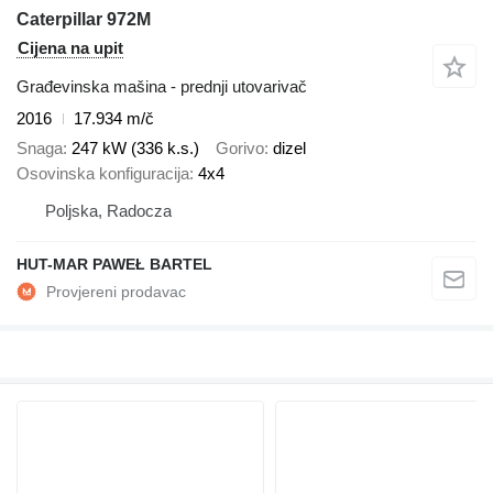
Caterpillar 972M
Cijena na upit
Građevinska mašina - prednji utovarivač
2016
17.934 m/č
Snaga
247 kW (336 k.s.)
Gorivo
dizel
Osovinska konfiguracija
4x4
Poljska, Radocza
HUT-MAR PAWEŁ BARTEL