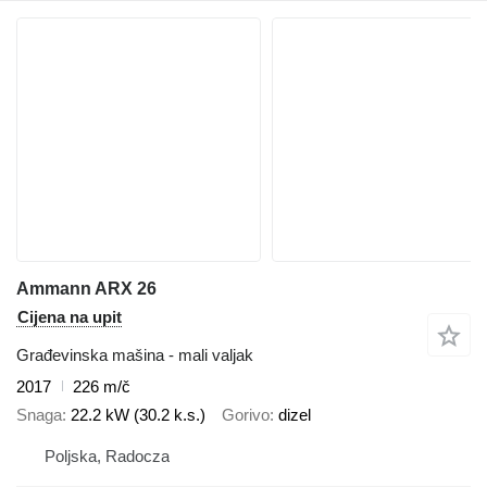
Ammann ARX 26
Cijena na upit
Građevinska mašina - mali valjak
2017
226 m/č
Snaga
22.2 kW (30.2 k.s.)
Gorivo
dizel
Poljska, Radocza