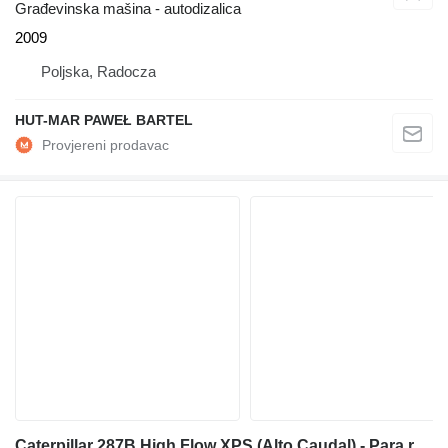
Građevinska mašina - autodizalica
2009
Poljska, Radocza
HUT-MAR PAWEŁ BARTEL
Caterpillar 287B High Flow XPS (Alto Caudal) - Para recolector Oliva / Pista