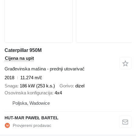
Caterpillar 950M
Cijena na upit
Građevinska mašina - prednji utovarivač
2018
11.274 m/č
Snaga
186 kW (253 k.s.)
Gorivo
dizel
Osovinska konfiguracija
4x4
Poljska, Wadowice
HUT-MAR PAWEŁ BARTEL