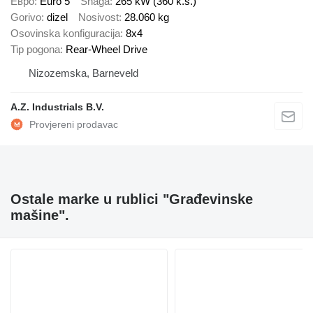
Евро
Euro 5
Snaga
265 kW (360 k.s.)
Gorivo
dizel
Nosivost
28.060 kg
Osovinska konfiguracija
8x4
Tip pogona
Rear-Wheel Drive
Nizozemska, Barneveld
A.Z. Industrials B.V.
Ostale marke u rublici "Građevinske
mašine".