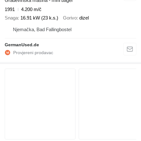
Građevinska mašina - mini bager
1991
4.200 m/č
Snaga
16.91 kW (23 k.s.)
Gorivo
dizel
Njemačka, Bad Fallingbostel
GermanUsed.de