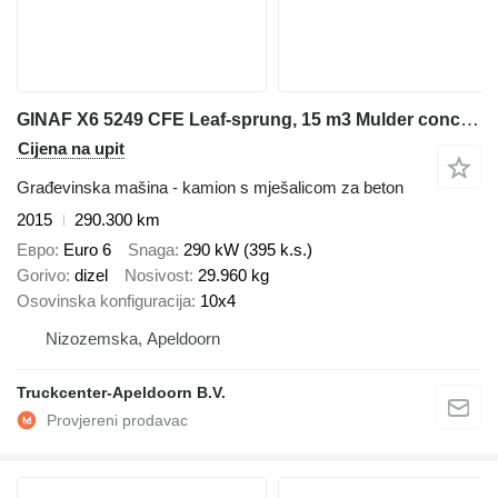
GINAF X6 5249 CFE Leaf-sprung, 15 m3 Mulder concrete mixer, 10x4
Cijena na upit
Građevinska mašina - kamion s mješalicom za beton
2015
290.300 km
Евро
Euro 6
Snaga
290 kW (395 k.s.)
Gorivo
dizel
Nosivost
29.960 kg
Osovinska konfiguracija
10x4
Nizozemska, Apeldoorn
Truckcenter-Apeldoorn B.V.