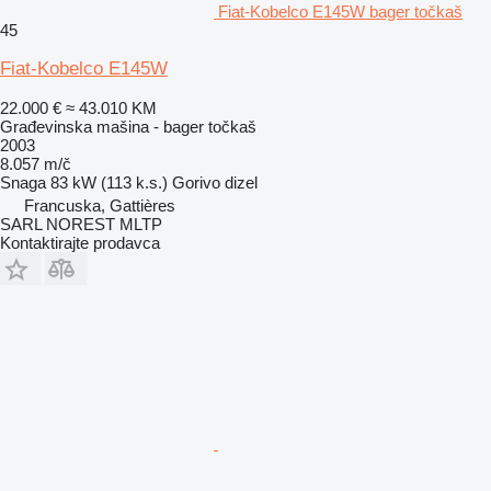
Fiat-Kobelco E145W bager točkaš
45
Fiat-Kobelco E145W
22.000 €
≈ 43.010 KM
Građevinska mašina - bager točkaš
2003
8.057 m/č
Snaga
83 kW (113 k.s.)
Gorivo
dizel
Francuska, Gattières
SARL NOREST MLTP
Kontaktirajte prodavca