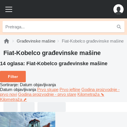
Građevinske mašine
Fiat-Kobelco građevinske mašine
Fiat-Kobelco građevinske mašine
14 oglasa:
Fiat-Kobelco građevinske mašine
Filter
Sortiranje
:
Datum objavljivanja
Datum objavljivanja
Prvo skupe
Prvo jeftine
Godina proizvodnje -
prvo novi
Godina proizvodnje - prvo stare
Kilometraža ⬊
Kilometraža ⬈