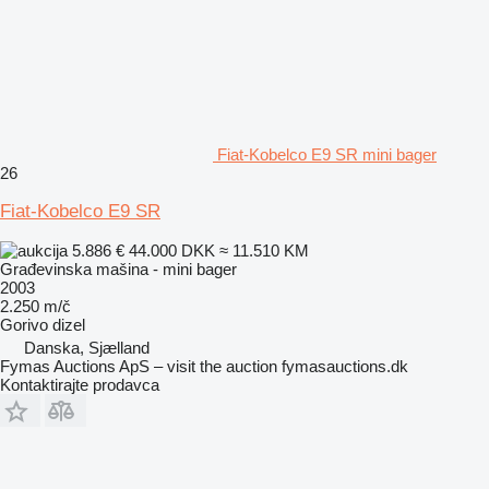
Fiat-Kobelco E9 SR mini bager
26
Fiat-Kobelco E9 SR
5.886 €
44.000 DKK
≈ 11.510 KM
Građevinska mašina - mini bager
2003
2.250 m/č
Gorivo
dizel
Danska, Sjælland
Fymas Auctions ApS – visit the auction fymasauctions.dk
Kontaktirajte prodavca