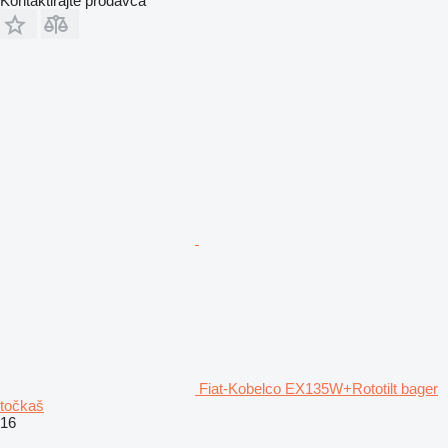
Kontaktirajte prodavca
Fiat-Kobelco EX135W+Rototilt bager
točkaš
16