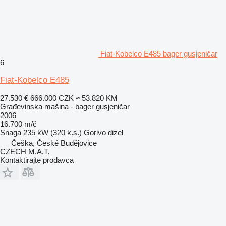
Fiat-Kobelco E485 bager gusjeničar
6
Fiat-Kobelco E485
27.530 €
666.000 CZK
≈ 53.820 KM
Građevinska mašina - bager gusjeničar
2006
16.700 m/č
Snaga
235 kW (320 k.s.)
Gorivo
dizel
Češka, České Budějovice
CZECH M.A.T.
Kontaktirajte prodavca