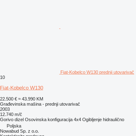
Fiat-Kobelco W130 prednji utovarivač
10
Fiat-Kobelco W130
22.500 €
≈ 43.990 KM
Građevinska mašina - prednji utovarivač
2003
12.740 m/č
Gorivo
dizel
Osovinska konfiguracija
4x4
Ogibljenje
hidraulično
Poljska
Nowabud Sp. z o.o.