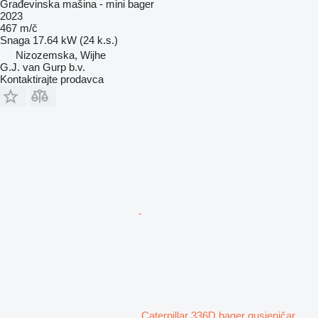
Građevinska mašina - mini bager
2023
467 m/č
Snaga
17.64 kW (24 k.s.)
Nizozemska, Wijhe
G.J. van Gurp b.v.
Kontaktirajte prodavca
Caterpillar 336D bager gusjeničar