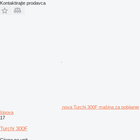
Kontaktirajte prodavca
nova Turchi 300F mašina za pobijanje
šipova
17
Turchi 300F
Cijena na upit