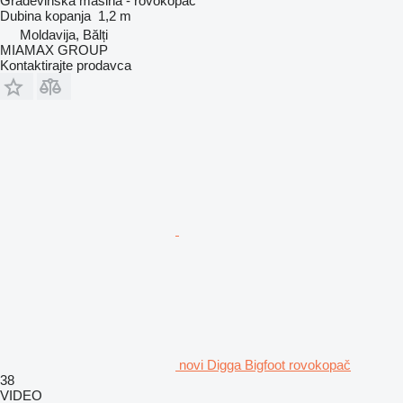
Građevinska mašina - rovokopač
Dubina kopanja
1,2 m
Moldavija, Bălți
MIAMAX GROUP
Kontaktirajte prodavca
novi Digga Bigfoot rovokopač
38
VIDEO