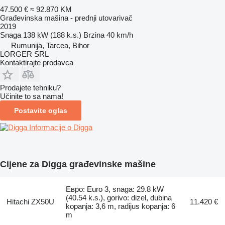
47.500 €
≈ 92.870 KM
Građevinska mašina - prednji utovarivač
2019
Snaga
138 kW (188 k.s.)
Brzina
40 km/h
Rumunija, Tarcea, Bihor
LORGER SRL
Kontaktirajte prodavca
Prodajete tehniku?
Učinite to sa nama!
Postavite oglas
Informacije o Digga
Cijene za Digga građevinske mašine
Евро: Euro 3, snaga: 29.8 kW
(40.54 k.s.), gorivo: dizel, dubina
Hitachi ZX50U
11.420 €
kopanja: 3,6 m, radijus kopanja: 6
m