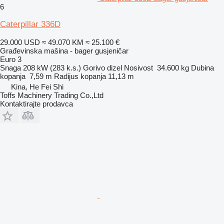
6
Caterpillar 336D
29.000 USD
≈ 49.070 KM
≈ 25.100 €
Građevinska mašina - bager gusjeničar
Euro 3
Snaga
208 kW (283 k.s.)
Gorivo
dizel
Nosivost
34.600 kg
Dubina
kopanja
7,59 m
Radijus kopanja
11,13 m
Kina, He Fei Shi
Toffs Machinery Trading Co.,Ltd
Kontaktirajte prodavca