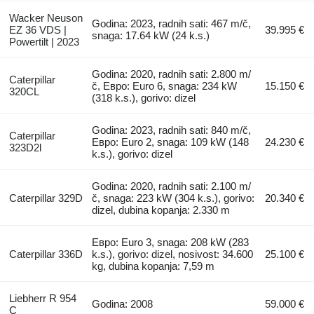
Wacker Neuson
Godina: 2023, radnih sati: 467 m/č,
EZ 36 VDS |
39.995 €
snaga: 17.64 kW (24 k.s.)
Powertilt | 2023
Godina: 2020, radnih sati: 2.800 m/
Caterpillar
č, Евро: Euro 6, snaga: 234 kW
15.150 €
320CL
(318 k.s.), gorivo: dizel
Godina: 2023, radnih sati: 840 m/č,
Caterpillar
Евро: Euro 2, snaga: 109 kW (148
24.230 €
323D2l
k.s.), gorivo: dizel
Godina: 2020, radnih sati: 2.100 m/
Caterpillar 329D
č, snaga: 223 kW (304 k.s.), gorivo:
20.340 €
dizel, dubina kopanja: 2.330 m
Евро: Euro 3, snaga: 208 kW (283
Caterpillar 336D
k.s.), gorivo: dizel, nosivost: 34.600
25.100 €
kg, dubina kopanja: 7,59 m
Liebherr R 954
Godina: 2008
59.000 €
C