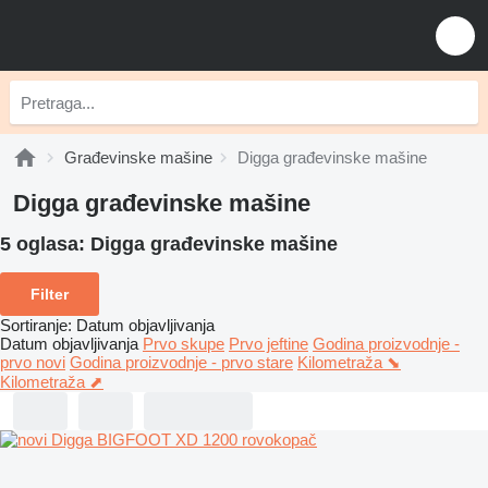
Građevinske mašine
Digga građevinske mašine
Digga građevinske mašine
5 oglasa:
Digga građevinske mašine
Filter
Sortiranje
:
Datum objavljivanja
Datum objavljivanja
Prvo skupe
Prvo jeftine
Godina proizvodnje -
prvo novi
Godina proizvodnje - prvo stare
Kilometraža ⬊
Kilometraža ⬈