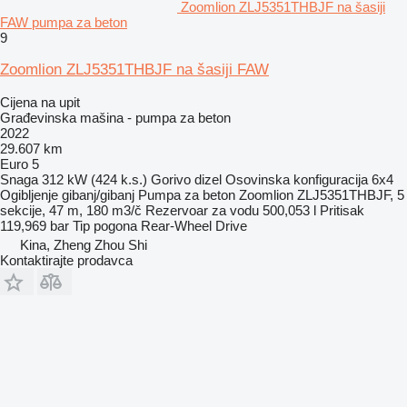
Zoomlion ZLJ5351THBJF na šasiji
FAW pumpa za beton
9
Zoomlion ZLJ5351THBJF na šasiji FAW
Cijena na upit
Građevinska mašina - pumpa za beton
2022
29.607 km
Euro 5
Snaga
312 kW (424 k.s.)
Gorivo
dizel
Osovinska konfiguracija
6x4
Ogibljenje
gibanj/gibanj
Pumpa za beton
Zoomlion ZLJ5351THBJF, 5
sekcije, 47 m, 180 m3/č
Rezervoar za vodu
500,053 l
Pritisak
119,969 bar
Tip pogona
Rear-Wheel Drive
Kina, Zheng Zhou Shi
Kontaktirajte prodavca