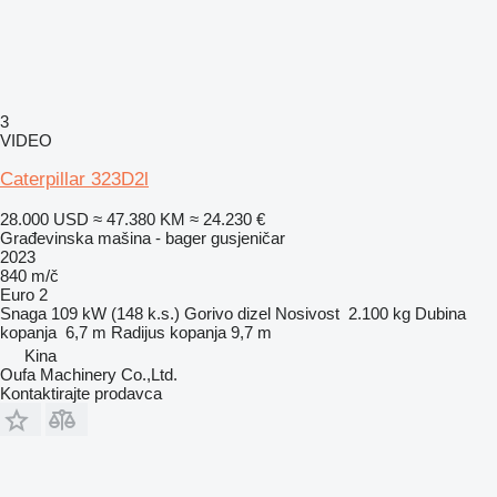
3
VIDEO
Caterpillar 323D2l
28.000 USD
≈ 47.380 KM
≈ 24.230 €
Građevinska mašina - bager gusjeničar
2023
840 m/č
Euro 2
Snaga
109 kW (148 k.s.)
Gorivo
dizel
Nosivost
2.100 kg
Dubina
kopanja
6,7 m
Radijus kopanja
9,7 m
Kina
Oufa Machinery Co.,Ltd.
Kontaktirajte prodavca