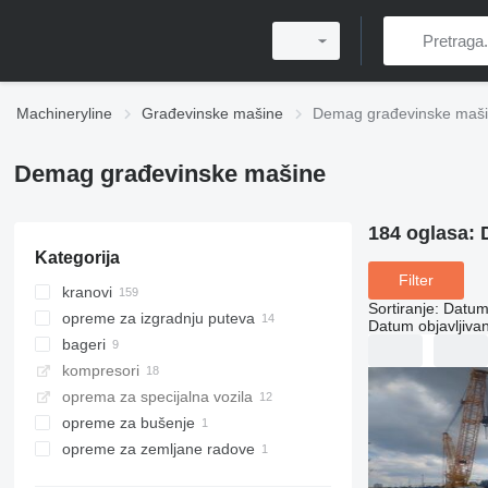
Machineryline
Građevinske mašine
Demag građevinske maš
Demag građevinske mašine
184 oglasa:
Kategorija
Filter
kranovi
Sortiranje
:
Datum 
opreme za izgradnju puteva
dizalice za sve terene
Datum objavljivan
bageri
autodizalice
asfaltni finišeri
kompresori
nadzemne dizalice
asfalteri
bageri gusjeničari
asfaltni finišeri gusjeničari
oprema za specijalna vozila
kranovi gusjeničari
bageri s dubinskom kašikom
asfaltni finišeri točkaši
opreme za bušenje
portalne dizalice
dreglajni
opreme za zemljane radove
konzolnе dizalicе
bušaća postrojenja
jednošinske dizalice
vibro ploče