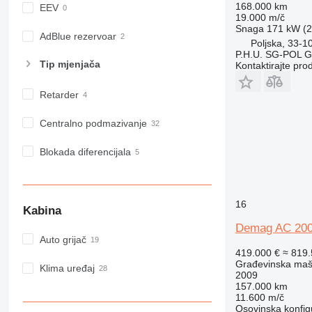
F-series
168.000 km
EEV
19.000 m/č
GC
Snaga
171 kW (2
IT
AdBlue rezervoar
Poljska, 33-1
M-series
P.H.U. SG-POL G
Tip mјenjača
Kontaktirajte pro
MH
NR
Retarder
PM
RM
Centralno podmazivanje
Blokada diferencijala
16
Kabina
Demag AC 200
Auto grijač
419.000 €
≈ 819
Građevinska maši
Klima uređaj
2009
157.000 km
11.600 m/č
Osovinska konfig