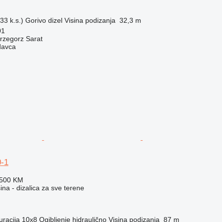
33 k.s.)
Gorivo
dizel
Visina podizanja
32,3 m
01
rzegorz Sarat
davca
-1
.500 KM
na - dizalica za sve terene
uracija
10x8
Ogibljenje
hidraulično
Visina podizanja
87 m