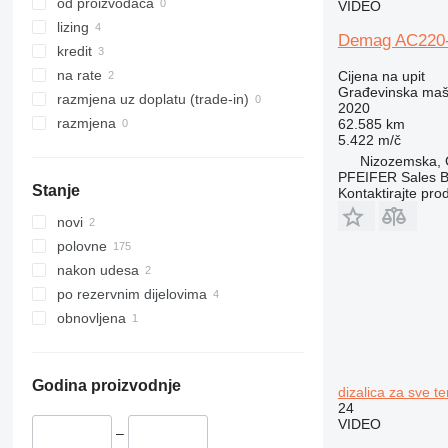
325
JS
od proizvođača
VIDEO
326
JZ
lizing
Demag AC220-5
329
NXT
kredit
330
S-Series
na rate
Cijena na upit
Građevinska maši
336
TM
razmjena uz doplatu (trade-in)
2020
340
VMT
razmjena
62.585 km
5.422 m/č
345
Vibromax
Nizozemska, 
349
PFEIFER Sales 
Stanje
Kontaktirajte pro
350
365
novi
374
polovne
390
nakon udesa
395
po rezervnim dijelovima
416
obnovljena
420
424
426
Godina proizvodnje
dizalica za sve t
24
428
VIDEO
430
–