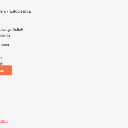
na - autodizalica
uracija
6x6x6
Breda
davca
u?
a!
las
erene