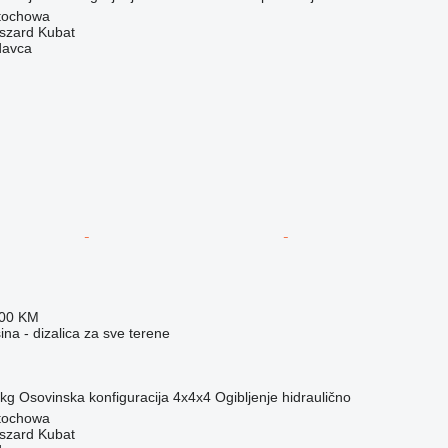
stochowa
szard Kubat
davca
000 KM
na - dizalica za sve terene
 kg
Osovinska konfiguracija
4x4x4
Ogibljenje
hidraulično
stochowa
szard Kubat