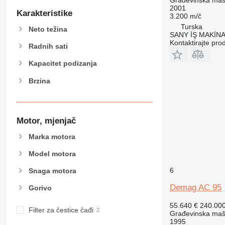
2001
953
Karakteristike
3.200 m/č
955
Turska
Neto težina
962
SANY İŞ MAKİNA
Kontaktirajte pro
963
Radnih sati
966
Kapacitet podizanja
972
Brzina
973
980
982
988
Motor, mjenjač
990
Marka motora
992
AP
Model motora
C-series
6
Snaga motora
CB
Demag AC 95
Gorivo
CS
D series
55.640 €
240.00
Filter za čestice čađi
Građevinska maši
E-series
1995