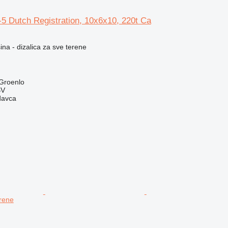
 Dutch Registration, 10x6x10, 220t Ca
na - dizalica za sve terene
Groenlo
BV
davca
erene