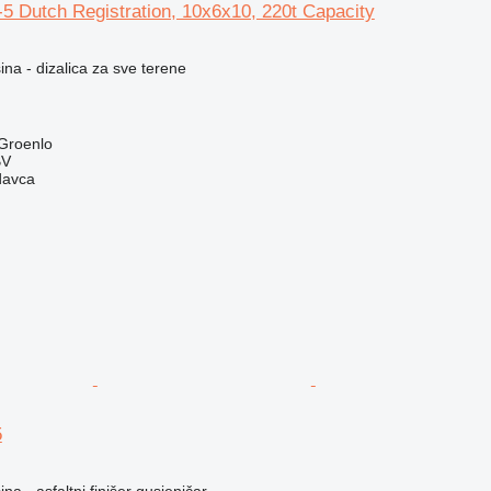
 Dutch Registration, 10x6x10, 220t Capacity
na - dizalica za sve terene
Groenlo
BV
davca
5
a - asfaltni finišer gusjeničar