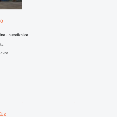
00
na - autodizalica
ta
davca
ity