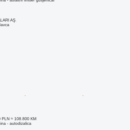
LARI AŞ.
davca
0 PLN
≈ 108.800 KM
na - autodizalica