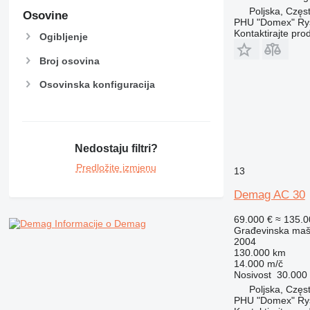
Poljska, Czę
Osovine
PHU "Domex" Ry
Kontaktirajte pro
Ogibljenje
Broj osovina
Osovinska konfiguracija
Nedostaju filtri?
Predložite izmjenu
13
Demag AC 30
69.000 €
≈ 135.
Informacije o Demag
Građevinska maši
2004
130.000 km
14.000 m/č
Nosivost
30.000
Poljska, Czę
PHU "Domex" Ry