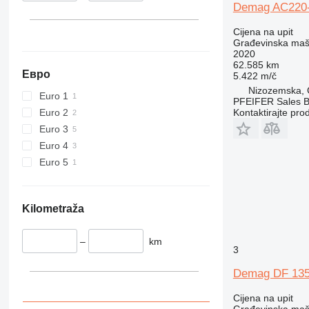
Demag AC220-5
432
434
Cijena na upit
444
Građevinska maši
2020
589
62.585 km
826
Евро
5.422 m/č
906
Nizozemska, 
Euro 1
PFEIFER Sales 
907
Euro 2
Kontaktirajte pro
908
Euro 3
910
Euro 4
914
Euro 5
918
920
924
Kilometraža
926
928
–
km
3
930
931
Demag DF 13
938
Cijena na upit
950
Građevinska mašin