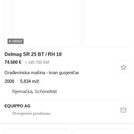
VIDEO
Delmag SR 25 BT / RH 18
74.500 €
≈ 145.700 KM
Građevinska mašina - kran gusjeničar
2008
5.834 m/č
Njemačka, Schönefeld
EQUIPPO AG