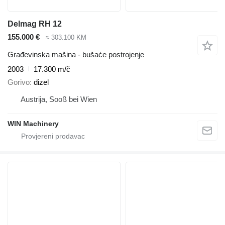
Delmag RH 12
155.000 €
≈ 303.100 KM
Građevinska mašina - bušaće postrojenje
2003
17.300 m/č
Gorivo
dizel
Austrija, Sooß bei Wien
WIN Machinery