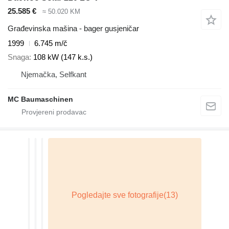
25.585 €
≈ 50.020 KM
Građevinska mašina - bager gusjeničar
1999
6.745 m/č
Snaga
108 kW (147 k.s.)
Njemačka, Selfkant
MC Baumaschinen