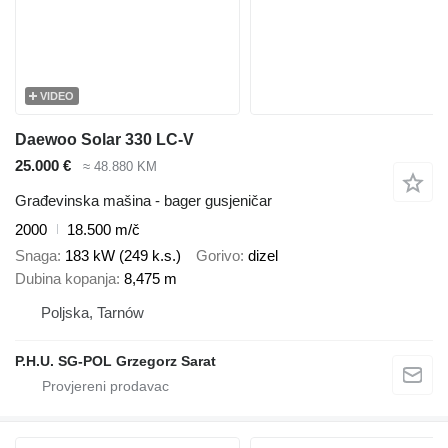
VIDEO
Daewoo Solar 330 LC-V
25.000 €
≈ 48.880 KM
Građevinska mašina - bager gusjeničar
2000
18.500 m/č
Snaga
183 kW (249 k.s.)
Gorivo
dizel
Dubina kopanja
8,475 m
Poljska, Tarnów
P.H.U. SG-POL Grzegorz Sarat