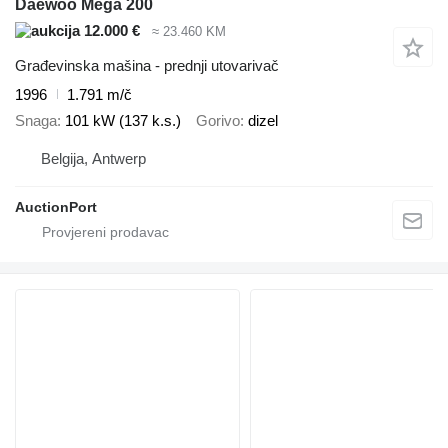
Daewoo Mega 200
12.000 €
≈ 23.460 KM
Građevinska mašina - prednji utovarivač
1996
1.791 m/č
Snaga
101 kW (137 k.s.)
Gorivo
dizel
Belgija, Antwerp
AuctionPort