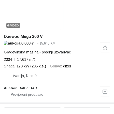
VIDEO
Daewoo Mega 300 V
8.000 €
≈ 15.640 KM
Građevinska mašina - prednji utovarivač
2004
17.617 m/č
Snaga
173 kW (235 k.s.)
Gorivo
dizel
Litvanija, Kelmė
Auction Baltic UAB