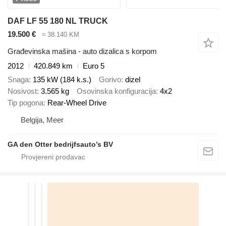
DAF LF 55 180 NL TRUCK
19.500 €
≈ 38.140 KM
Građevinska mašina - auto dizalica s korpom
2012
420.849 km
Euro 5
Snaga
135 kW (184 k.s.)
Gorivo
dizel
Nosivost
3.565 kg
Osovinska konfiguracija
4x2
Tip pogona
Rear-Wheel Drive
Belgija, Meer
GA den Otter bedrijfsauto’s BV