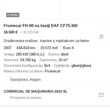
VIDEO
Frumecar FH-90 na šasiji DAF CF75.360
16.500 €
≈ 32.270 KM
Građevinska mašina - kamion s mješalicom za beton
2007
434.818 km
19.572 m/č
Euro 4
Snaga
265 kW (360 k.s.)
Gorivo
dizel
Nosivost
19.740 kg
Zapremina
10 m³
Osovinska konfiguracija
8x4
Ogibljenje
gibanj/gibanj
Marka miksera za beton
Frumecar
Španjolska, Alagón
COMERCIAL DE MAQUINARIA 2020 SL