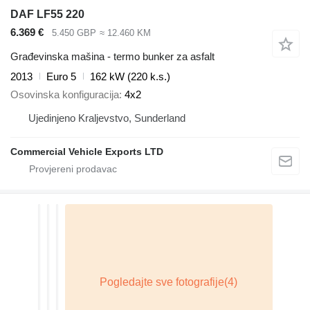
DAF LF55 220
6.369 €
5.450 GBP
≈ 12.460 KM
Građevinska mašina - termo bunker za asfalt
2013
Euro 5
162 kW (220 k.s.)
Osovinska konfiguracija
4x2
Ujedinjeno Kraljevstvo, Sunderland
Commercial Vehicle Exports LTD