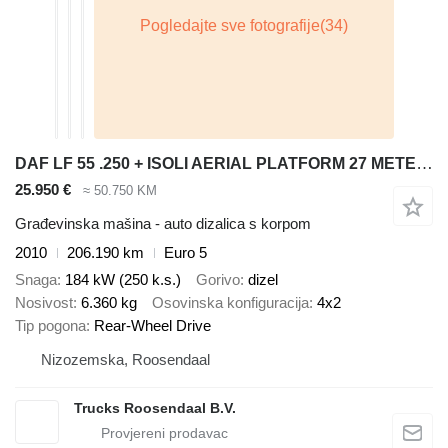
DAF LF 55 .250 + ISOLI AERIAL PLATFORM 27 METERS + MANUAL + EURO 5
25.950 €
≈ 50.750 KM
Građevinska mašina - auto dizalica s korpom
2010
206.190 km
Euro 5
Snaga
184 kW (250 k.s.)
Gorivo
dizel
Nosivost
6.360 kg
Osovinska konfiguracija
4x2
Tip pogona
Rear-Wheel Drive
Nizozemska, Roosendaal
Trucks Roosendaal B.V.