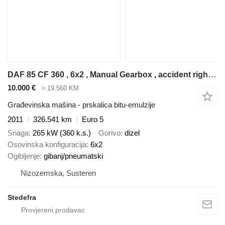
DAF 85 CF 360 , 6x2 , Manual Gearbox , accident right side , drives
10.000 €
≈ 19.560 KM
Građevinska mašina - prskalica bitu-emulzije
2011
326.541 km
Euro 5
Snaga
265 kW (360 k.s.)
Gorivo
dizel
Osovinska konfiguracija
6x2
Ogibljenje
gibanj/pneumatski
Nizozemska, Susteren
Stedefra