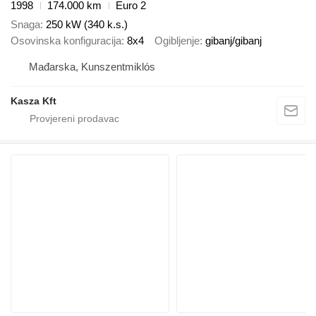
1998
174.000 km
Euro 2
Snaga
250 kW (340 k.s.)
Osovinska konfiguracija
8x4
Ogibljenje
gibanj/gibanj
Mađarska, Kunszentmiklós
Kasza Kft