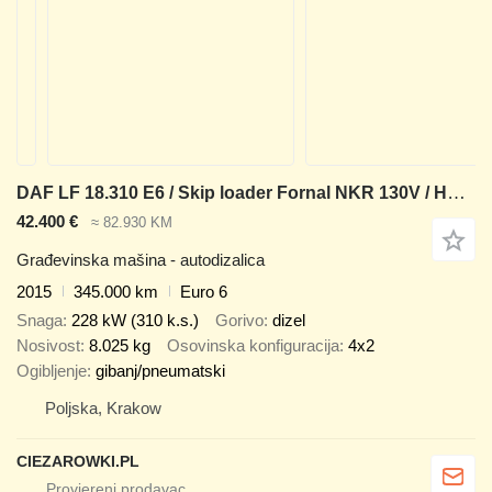
DAF LF 18.310 E6 / Skip loader Fornal NKR 130V / HDS HMF 735 K2 / Ma
42.400 €
≈ 82.930 KM
Građevinska mašina - autodizalica
2015
345.000 km
Euro 6
Snaga
228 kW (310 k.s.)
Gorivo
dizel
Nosivost
8.025 kg
Osovinska konfiguracija
4x2
Ogibljenje
gibanj/pneumatski
Poljska, Krakow
CIEZAROWKI.PL