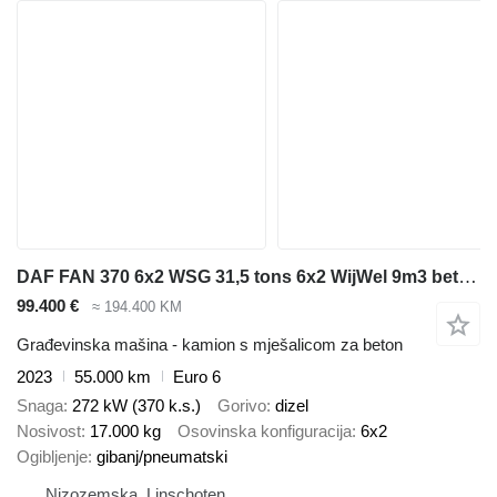
DAF FAN 370 6x2 WSG 31,5 tons 6x2 WijWel 9m3 betonmixer
99.400 €
≈ 194.400 KM
Građevinska mašina - kamion s mješalicom za beton
2023
55.000 km
Euro 6
Snaga
272 kW (370 k.s.)
Gorivo
dizel
Nosivost
17.000 kg
Osovinska konfiguracija
6x2
Ogibljenje
gibanj/pneumatski
Nizozemska, Linschoten