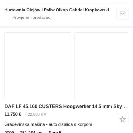
Hurtownia Olejów i Paliw Olkop Gabriel Kropkowski
DAF LF 45.160 CUSTERS Hoogwerker 14,5 mtr / Skyworker 14,5mtr
11.750 €
≈ 22.980 KM
Građevinska mašina - auto dizalica s korpom
2009
251.354 km
Euro 5