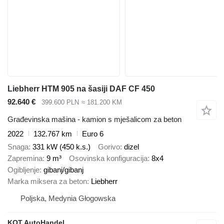
Liebherr HTM 905 na šasiji DAF CF 450
92.640 €
399.600 PLN
≈ 181.200 KM
Građevinska mašina - kamion s mješalicom za beton
2022
132.767 km
Euro 6
Snaga
331 kW (450 k.s.)
Gorivo
dizel
Zapremina
9 m³
Osovinska konfiguracija
8x4
Ogibljenje
gibanj/gibanj
Marka miksera za beton
Liebherr
Poljska, Medynia Głogowska
KOT AutoHandel