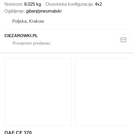
Nosivost
8.025 kg
Osovinska konfiguracija
4x2
Ogibljenje
gibanj/pneumatski
Poljska, Krakow
CIEZAROWKI.PL
DAF CF 370