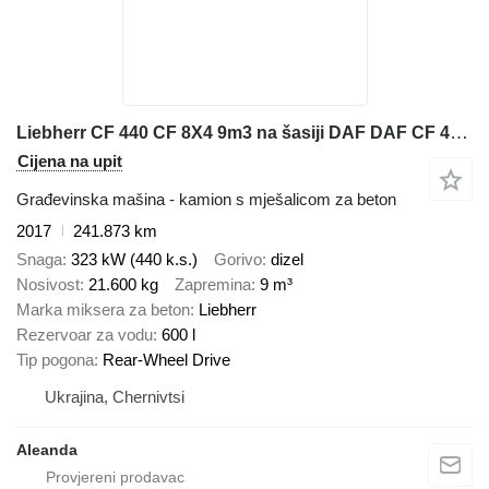
Liebherr CF 440 CF 8X4 9m3 na šasiji DAF DAF CF 440 CF 8X4 9m3
Cijena na upit
Građevinska mašina - kamion s mješalicom za beton
2017
241.873 km
Snaga
323 kW (440 k.s.)
Gorivo
dizel
Nosivost
21.600 kg
Zapremina
9 m³
Marka miksera za beton
Liebherr
Rezervoar za vodu
600 l
Tip pogona
Rear-Wheel Drive
Ukrajina, Chernivtsi
Aleanda