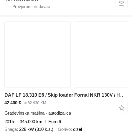
DAF LF 18.310 E6 / Skip loader Fornal NKR 130V / HDS HMF 735 K2 / Ma
42.400 €
≈ 82.930 KM
Građevinska mašina - autodizalica
2015
345.000 km
Euro 6
Snaga
228 kW (310 k.s.)
Gorivo
dizel