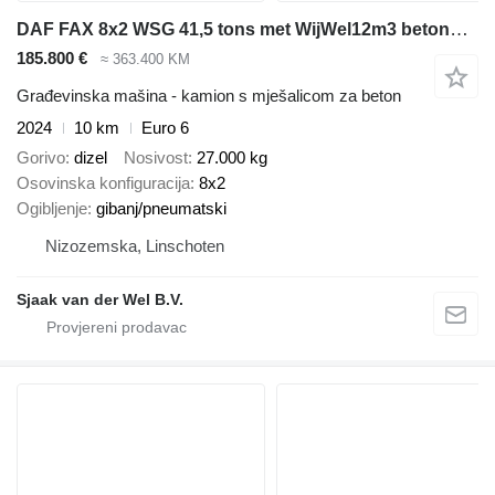
DAF FAX 8x2 WSG 41,5 tons met WijWel12m3 betonmixer
185.800 €
≈ 363.400 KM
Građevinska mašina - kamion s mješalicom za beton
2024
10 km
Euro 6
Gorivo
dizel
Nosivost
27.000 kg
Osovinska konfiguracija
8x2
Ogibljenje
gibanj/pneumatski
Nizozemska, Linschoten
Sjaak van der Wel B.V.