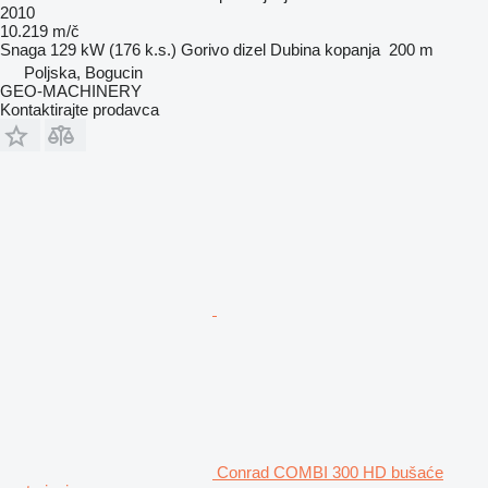
2010
10.219 m/č
Snaga
129 kW (176 k.s.)
Gorivo
dizel
Dubina kopanja
200 m
Poljska, Bogucin
GEO-MACHINERY
Kontaktirajte prodavca
Conrad COMBI 300 HD bušaće