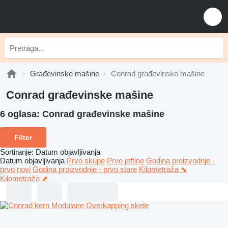
Građevinske mašine
Conrad građevinske mašine
Conrad građevinske mašine
6 oglasa:
Conrad građevinske mašine
Filter
Sortiranje
:
Datum objavljivanja
Datum objavljivanja
Prvo skupe
Prvo jeftine
Godina proizvodnje -
prvo novi
Godina proizvodnje - prvo stare
Kilometraža ⬊
Kilometraža ⬈