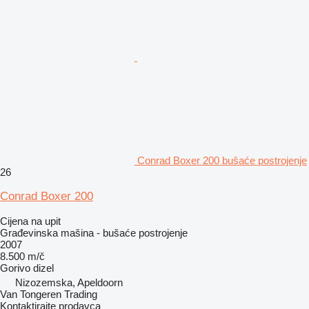
Conrad Boxer 200 bušaće postrojenje
26
Conrad Boxer 200
Cijena na upit
Građevinska mašina - bušaće postrojenje
2007
8.500 m/č
Gorivo
dizel
Nizozemska, Apeldoorn
Van Tongeren Trading
Kontaktirajte prodavca