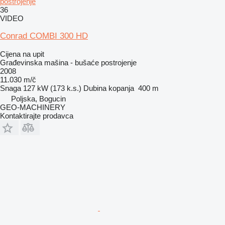
postrojenje
36
VIDEO
Conrad COMBI 300 HD
Cijena na upit
Građevinska mašina - bušaće postrojenje
2008
11.030 m/č
Snaga
127 kW (173 k.s.)
Dubina kopanja
400 m
Poljska, Bogucin
GEO-MACHINERY
Kontaktirajte prodavca