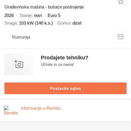
Građevinska mašina - bušaće postrojenje
2026
Stanje
novi
Euro 5
Snaga
103 kW (140 k.s.)
Gorivo
dizel
Rumunija
Prodajete tehniku?
Učinite to sa nama!
Postavite oglas
Informacije o Beretta