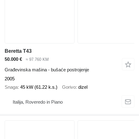
Beretta T43
50.000 €
≈ 97.760 KM
Građevinska mašina - bušaće postrojenje
2005
Snaga
45 kW (61.22 k.s.)
Gorivo
dizel
Italija, Roveredo in Piano