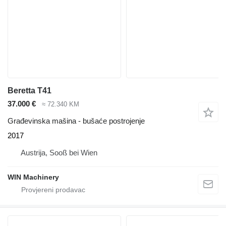
Beretta T41
37.000 €
≈ 72.340 KM
Građevinska mašina - bušaće postrojenje
2017
Austrija, Sooß bei Wien
WIN Machinery