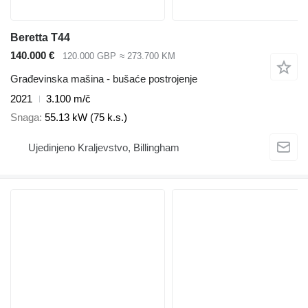
Beretta T44
140.000 €
120.000 GBP
≈ 273.700 KM
Građevinska mašina - bušaće postrojenje
2021
3.100 m/č
Snaga
55.13 kW (75 k.s.)
Ujedinjeno Kraljevstvo, Billingham