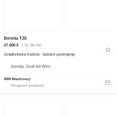
Beretta T26
27.000 €
≈ 52.790 KM
Građevinska mašina - bušaće postrojenje
Austrija, Sooß bei Wien
WIN Machinery