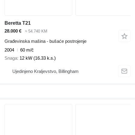
Beretta T21
28.000 €
≈ 54.740 KM
Građevinska mašina - bušaće postrojenje
2004
60 m/č
Snaga
12 kW (16.33 k.s.)
Ujedinjeno Kraljevstvo, Billingham