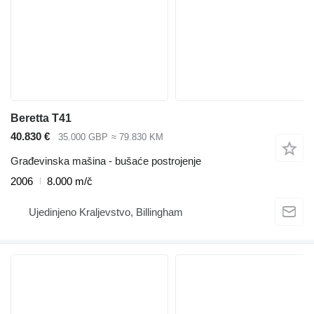
Beretta T41
40.830 €
35.000 GBP
≈ 79.830 KM
Građevinska mašina - bušaće postrojenje
2006
8.000 m/č
Ujedinjeno Kraljevstvo, Billingham