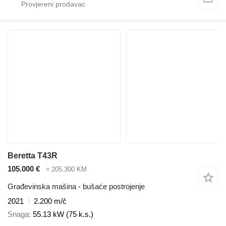
Beretta T43R
105.000 €
≈ 205.300 KM
Građevinska mašina - bušaće postrojenje
2021
2.200 m/č
Snaga
55.13 kW (75 k.s.)