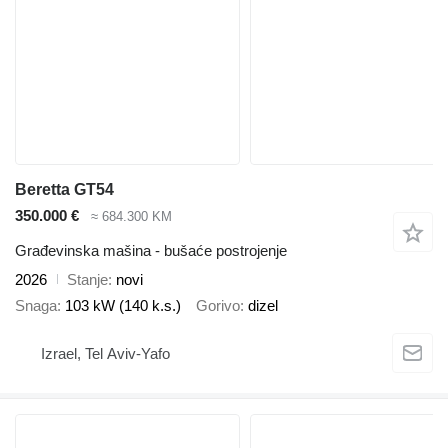
Beretta GT54
350.000 €
≈ 684.300 KM
Građevinska mašina - bušaće postrojenje
2026
Stanje
novi
Snaga
103 kW (140 k.s.)
Gorivo
dizel
Izrael, Tel Aviv-Yafo