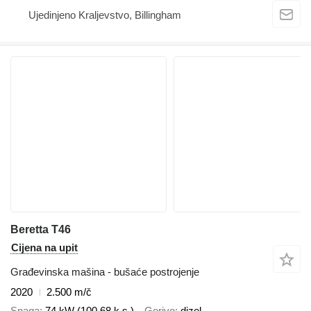
Ujedinjeno Kraljevstvo, Billingham
Beretta T46
Cijena na upit
Građevinska mašina - bušaće postrojenje
2020
2.500 m/č
Snaga
74 kW (100.68 k.s.)
Gorivo
dizel