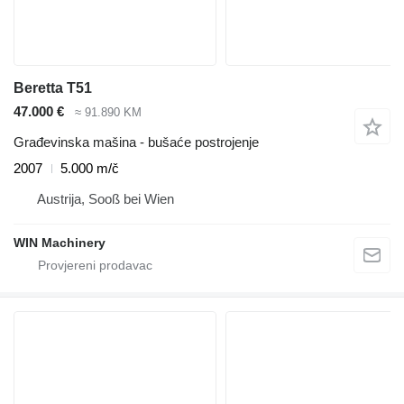
Beretta T51
47.000 €
≈ 91.890 KM
Građevinska mašina - bušaće postrojenje
2007
5.000 m/č
Austrija, Sooß bei Wien
WIN Machinery