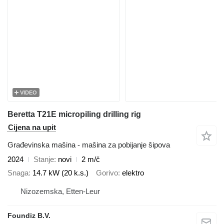
VIDEO
Beretta T21E micropiling drilling rig
Cijena na upit
Građevinska mašina - mašina za pobijanje šipova
2024
Stanje
novi
2 m/č
Snaga
14.7 kW (20 k.s.)
Gorivo
elektro
Nizozemska, Etten-Leur
Foundiz B.V.