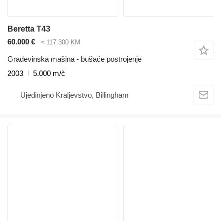
Beretta T43
60.000 €
≈ 117.300 KM
Građevinska mašina - bušaće postrojenje
2003
5.000 m/č
Ujedinjeno Kraljevstvo, Billingham