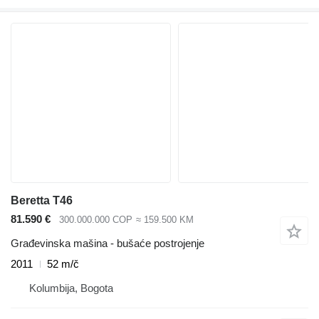
Beretta T46
81.590 €
300.000.000 COP
≈ 159.500 KM
Građevinska mašina - bušaće postrojenje
2011
52 m/č
Kolumbija, Bogota