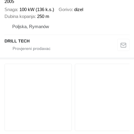
2005
Snaga
100 kW (136 k.s.)
Gorivo
dizel
Dubina kopanja
250 m
Poljska, Rymanów
DRILL TECH