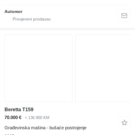
Automor
Beretta T159
70.000 €
≈ 136.900 KM
Građevinska mašina - bušaće postrojenje