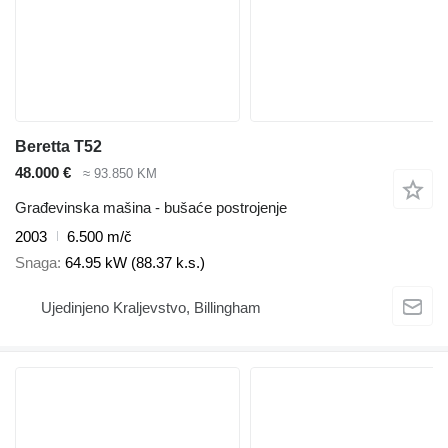
Beretta T52
48.000 €
≈ 93.850 KM
Građevinska mašina - bušaće postrojenje
2003
6.500 m/č
Snaga
64.95 kW (88.37 k.s.)
Ujedinjeno Kraljevstvo, Billingham