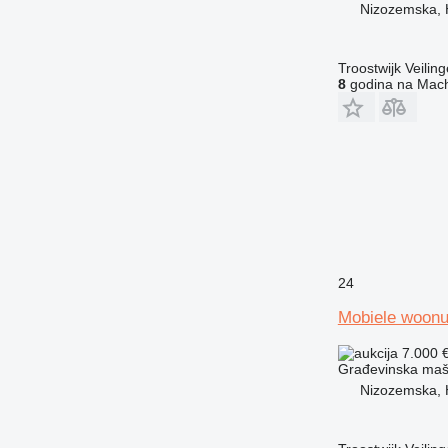
Nizozemska, 
Troostwijk Veiling
8
godina na Mach
24
Mobiele woonu
7.000 
Građevinska maši
Nizozemska, 