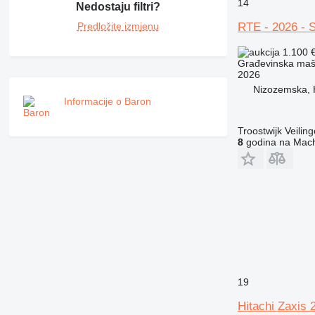
14
Nedostaju filtri?
988
RTE - 2026 - Sa
Predložite izmjenu
990
992
1.100 
AP
Građevinska maši
2026
C-series
Nizozemska, 
CB
Informacije o Baron
CS
D series
Troostwijk Veiling
8
godina na Mach
E-series
F-series
GC
IT
M-series
MH
NR
PM
RM
19
Hitachi Zaxis 