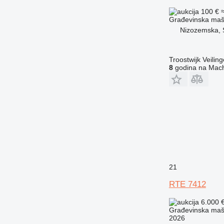
100 €
Građevinska maši
Nizozemska,
Troostwijk Veiling
8
godina na Mach
21
RTE 7412
6.000 
Građevinska maši
2026