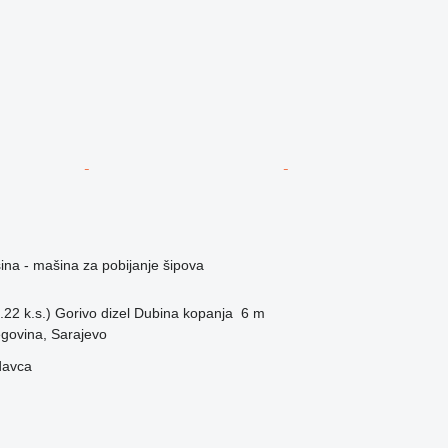
na - mašina za pobijanje šipova
22 k.s.)
Gorivo
dizel
Dubina kopanja
6 m
govina, Sarajevo
davca