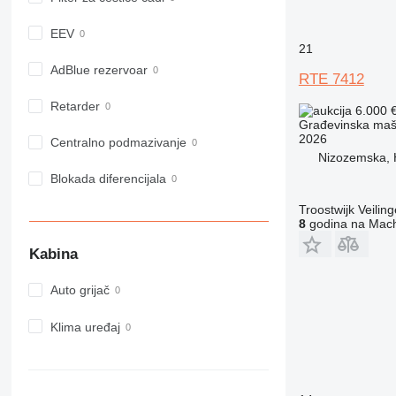
914
918
EEV
920
21
924
AdBlue rezervoar
RTE 7412
926
Retarder
6.000 
928
Građevinska maši
930
2026
Centralno podmazivanje
931
Nizozemska, 
938
Blokada diferencijala
950
Troostwijk Veiling
953
8
godina na Mach
955
Kabina
962
963
Auto grijač
966
972
Klima uređaj
973
980
982