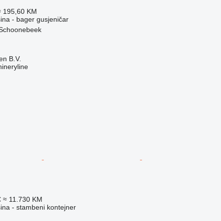
≈ 195,60 KM
na - bager gusjeničar
 Schoonebeek
en B.V.
ineryline
€
≈ 11.730 KM
na - stambeni kontejner