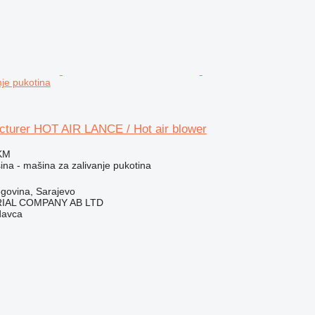
nje pukotina
turer HOT AIR LANCE / Hot air blower
 KM
na - mašina za zalivanje pukotina
govina, Sarajevo
IAL COMPANY AB LTD
davca