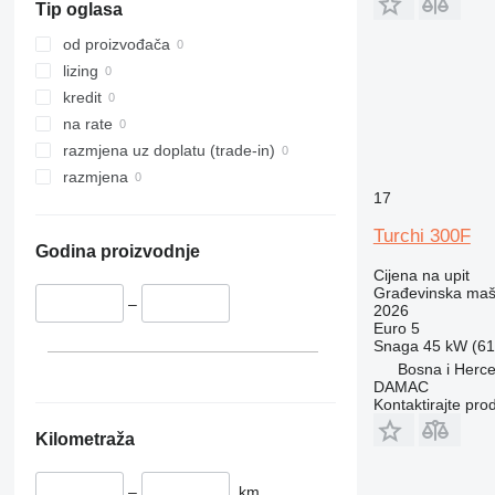
Tip oglasa
316
457
E-series
317
8008
Liftlux
od proizvođača
318
8018
Pecolift
lizing
319
8025
R-series
kredit
320
8026
Toucan
na rate
321
8030
razmjena uz doplatu (trade-in)
322
8035
razmjena
17
323
CT
324
JS
Turchi 300F
Godina proizvodnje
325
JZ
Cijena na upit
326
NXT
Građevinska maši
–
329
S-Series
2026
Euro 5
330
TM
Snaga
45 kW (61.
336
VMT
Bosna i Herce
DAMAC
340
Vibromax
Kontaktirajte pro
345
Kilometraža
349
350
–
km
365