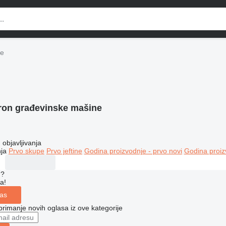
ne
ron građevinske mašine
objavljivanja
ja
Prvo skupe
Prvo jeftine
Godina proizvodnje - prvo novi
Godina proiz
u?
a!
las
 primanje novih oglasa iz ove kategorije