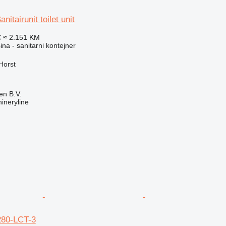
nitairunit toilet unit
€
≈ 2.151 KM
na - sanitarni kontejner
Horst
en B.V.
ineryline
280-LCT-3