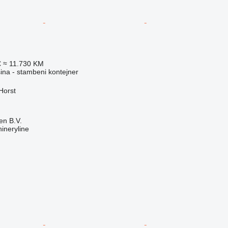
€
≈ 11.730 KM
na - stambeni kontejner
Horst
en B.V.
ineryline