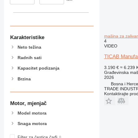
374
390
395
416
mašina za zaliva
420
Karakteristike
4
424
VIDEO
Neto težina
426
TICAB Manufac
Radnih sati
428
430
3.190 €
≈ 6.239
Kapacitet podizanja
Građevinska maši
432
2026
Brzina
434
Bosna i Herce
444
TRADE INDUSTR
Kontaktirajte pro
589
Motor, mjenjač
826
906
Model motora
907
Snaga motora
908
910
Filter za čestice čađi