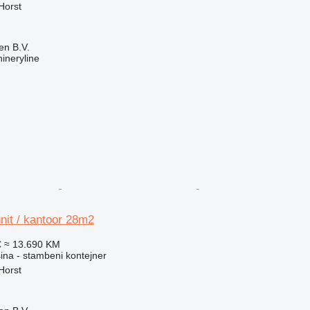
Horst
en B.V.
ineryline
nit / kantoor 28m2
€
≈ 13.690 KM
na - stambeni kontejner
Horst