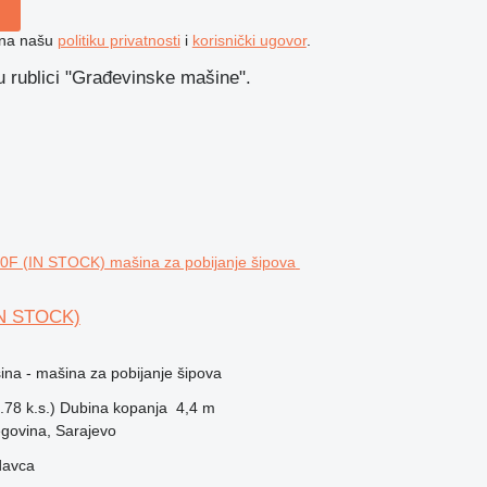
e na našu
politiku privatnosti
i
korisnički ugovor
.
 rublici "Građevinske mašine".
IN STOCK)
na - mašina za pobijanje šipova
78 k.s.)
Dubina kopanja
4,4 m
govina, Sarajevo
davca