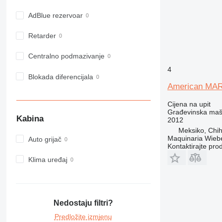
963
AdBlue rezervoar
966
972
Retarder
973
980
Centralno podmazivanje
982
4
Blokada diferencijala
988
American MA
990
992
Cijena na upit
Građevinska maši
AP
Kabina
2012
C-series
Meksiko, Chi
Maquinaria Wieb
Auto grijač
CB
Kontaktirajte pro
CS
Klima uređaj
D series
E-series
F-series
GC
Nedostaju filtri?
IT
Predložite izmjenu