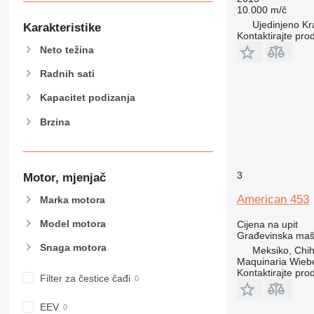
434
10.000 m/č
444
Ujedinjeno Kra
Karakteristike
Kontaktirajte pro
589
Neto težina
826
906
Radnih sati
907
Kapacitet podizanja
908
Brzina
910
914
918
924
3
Motor, mjenjač
926
American 453
Marka motora
928
Model motora
Cijena na upit
930
Građevinska maši
938
Snaga motora
Meksiko, Chi
950
Maquinaria Wieb
Kontaktirajte pro
953
Filter za čestice čađi
955
EEV
962