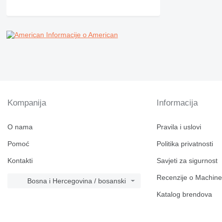
M-series
MH
NR
Informacije o American
PM
RM
Kompanija
Informacija
O nama
Pravila i uslovi
Pomoć
Politika privatnosti
Kontakti
Savjeti za sigurnost
Recenzije o Machine
Bosna i Hercegovina / bosanski
Katalog brendova