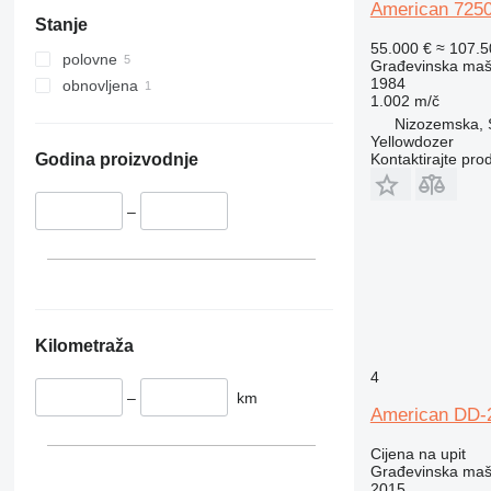
326
NXT
American 725
Stanje
329
S-Series
55.000 €
≈ 107.
330
TM
polovne
Građevinska maši
336
VMT
1984
obnovljena
1.002 m/č
340
Vibromax
Nizozemska, S
345
Yellowdozer
Kontaktirajte pro
349
Godina proizvodnje
350
365
–
374
390
395
416
420
Kilometraža
424
4
426
–
km
American DD-
428
430
Cijena na upit
Građevinska maši
432
2015