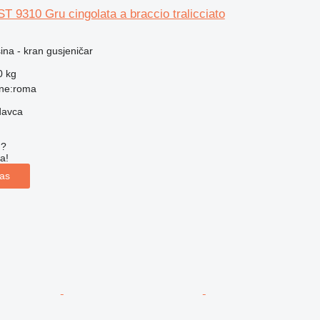
 9310 Gru cingolata a braccio tralicciato
na - kran gusjeničar
0 kg
ione:roma
davca
u?
a!
las