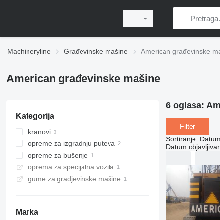
Machineryline
Građevinske mašine
American građevinske m
American građevinske mašine
6 oglasa:
Am
Kategorija
Filter
kranovi
Sortiranje
:
Datum 
opreme za izgradnju puteva
kranovi gusjeničari
Datum objavljivan
opreme za bušenje
pneumatski čekići
oprema za specijalna vozila
horizontalna bušeća postrojenja
gume za gradjevinske mašine
Marka