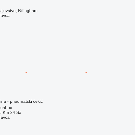
ljevstvo, Billingham
davca
na - pneumatski čekić
huahua
e Km 24 Sa
davca