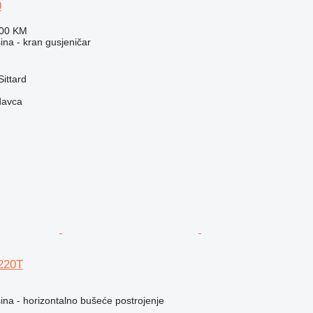
0
500 KM
na - kran gusjeničar
ittard
davca
220T
na - horizontalno bušeće postrojenje