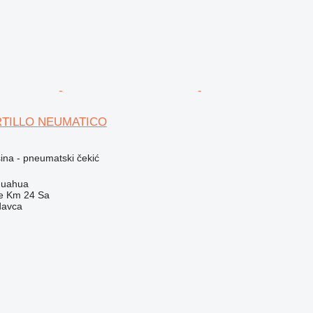
RTILLO NEUMATICO
na - pneumatski čekić
huahua
e Km 24 Sa
davca