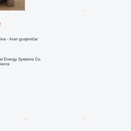
9
na - kran gusjeničar
nal Energy Systems Co.
davca