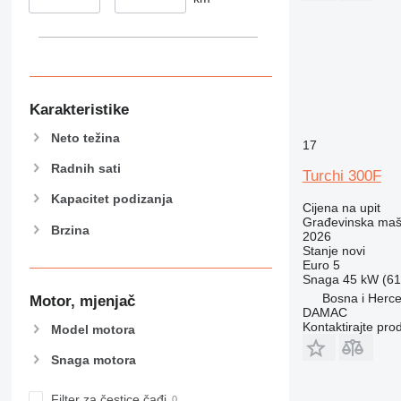
374
390
395
416
420
Karakteristike
424
Neto težina
17
426
Radnih sati
428
Turchi 300F
430
Kapacitet podizanja
Cijena na upit
432
Građevinska maši
Brzina
434
2026
Stanje
novi
444
Euro 5
589
Snaga
45 kW (61.
Bosna i Herce
Motor, mjenjač
826
DAMAC
906
Kontaktirajte pro
Model motora
907
Snaga motora
908
910
Filter za čestice čađi