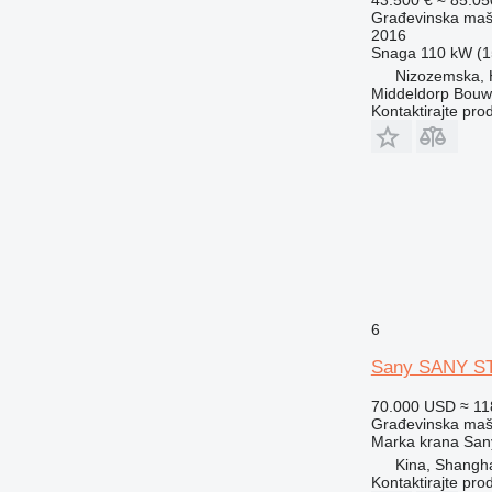
43.500 €
≈ 85.0
Građevinska maši
2016
Snaga
110 kW (1
Nizozemska, 
Middeldorp Bouw
Kontaktirajte pro
6
Sany SANY S
70.000 USD
≈ 1
Građevinska maši
Marka krana
San
Kina, Shangh
Kontaktirajte pro