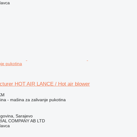
davca
nje pukotina
turer HOT AIR LANCE / Hot air blower
 KM
na - mašina za zalivanje pukotina
govina, Sarajevo
IAL COMPANY AB LTD
davca