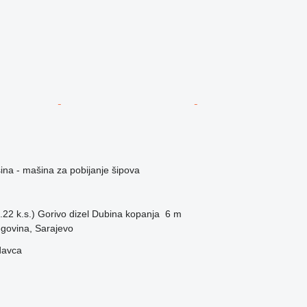
na - mašina za pobijanje šipova
22 k.s.)
Gorivo
dizel
Dubina kopanja
6 m
govina, Sarajevo
davca