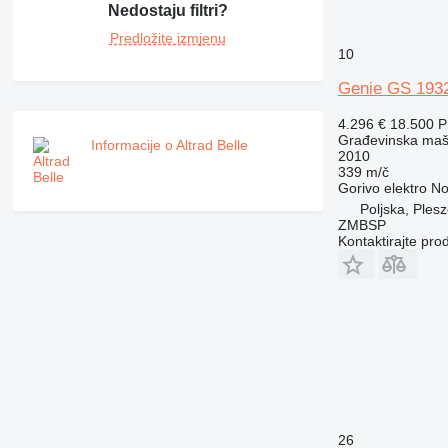
Nedostaju filtri?
992
Predložite izmjenu
AP
10
C-series
CB
Genie GS 193
CS
4.296 €
18.500 
D series
Građevinska maš
Informacije o Altrad Belle
2010
E-series
339 m/č
F-series
Gorivo
elektro
No
GC
Poljska, Ples
ZMBSP
IT
Kontaktirajte pro
M-series
MH
NR
PM
RM
26