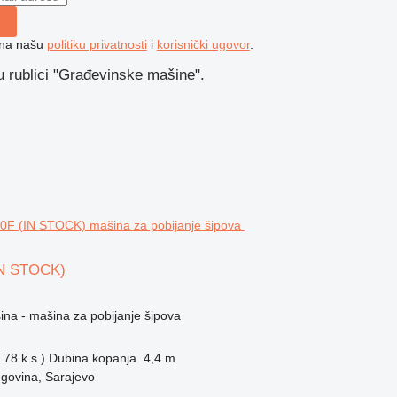
e na našu
politiku privatnosti
i
korisnički ugovor
.
 rublici "Građevinske mašine".
IN STOCK)
na - mašina za pobijanje šipova
78 k.s.)
Dubina kopanja
4,4 m
govina, Sarajevo