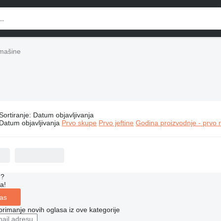
 mašine
Sortiranje
:
Datum objavljivanja
trad Belle građevinske mašine
Datum objavljivanja
Prvo skupe
Prvo jeftine
Godina proizvodnje - prvo 
u?
a!
las
 primanje novih oglasa iz ove kategorije