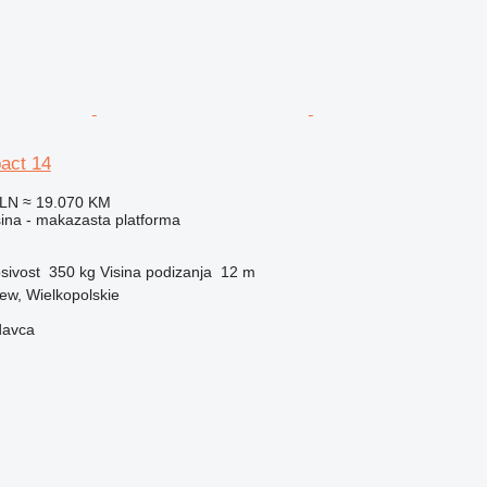
act 14
PLN
≈ 19.070 KM
ina - makazasta platforma
sivost
350 kg
Visina podizanja
12 m
zew, Wielkopolskie
davca