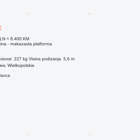
2
PLN
≈ 8.400 KM
ina - makazasta platforma
sivost
227 kg
Visina podizanja
5,6 m
zew, Wielkopolskie
davca