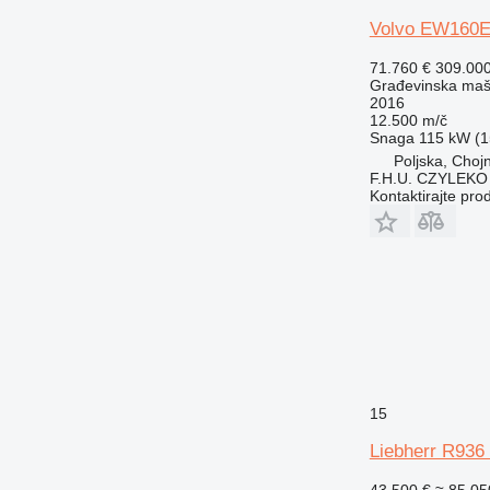
Volvo EW160
71.760 €
309.00
Građevinska maši
2016
12.500 m/č
Snaga
115 kW (1
Poljska, Choj
F.H.U. CZYLEKO
Kontaktirajte pro
15
Liebherr R936