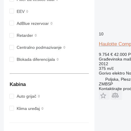
914
918
EEV
924
926
AdBlue rezervoar
928
10
Retarder
930
Haulotte Comp
938
Centralno podmazivanje
950
9.754 €
42.000 
953
Građevinska maš
Blokada diferencijala
2012
955
375 m/č
962
Gorivo
elektro
No
963
Poljska, Ples
Kabina
ZMBSP
966
Kontaktirajte pro
972
Auto grijač
973
980
Klima uređaj
982
988
990