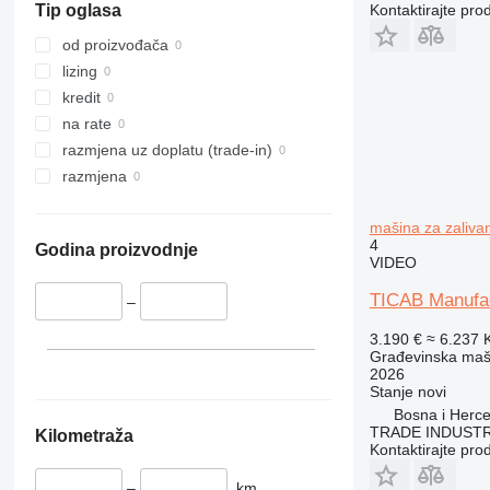
Kontaktirajte pro
Tip oglasa
316
457
E-series
317
8008
Liftlux
od proizvođača
318
8018
Pecolift
lizing
319
8025
R-series
kredit
320
8026
Toucan
na rate
321
8030
razmjena uz doplatu (trade-in)
322
8035
razmjena
323
CT
324
JS
mašina za zaliva
4
Godina proizvodnje
325
JZ
VIDEO
326
NXT
TICAB Manufac
–
329
S-Series
330
TM
3.190 €
≈ 6.237
Građevinska maši
336
VMT
2026
340
Vibromax
Stanje
novi
345
Bosna i Herce
TRADE INDUSTR
Kilometraža
349
Kontaktirajte pro
350
–
km
365