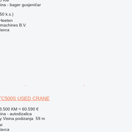
50 KM
na - bager gusjeničar
50 k.s.)
Heeten
machines B.V.
davca
TC500S USED CRANE
18.500 KM
≈ 60.590 €
na - autodizalica
y
Visina podizanja
59 m
ai
davca