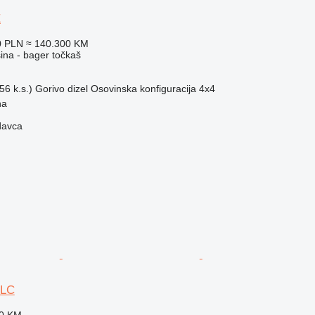
E
0 PLN
≈ 140.300 KM
na - bager točkaš
56 k.s.)
Gorivo
dizel
Osovinska konfiguracija
4x4
na
davca
 LC