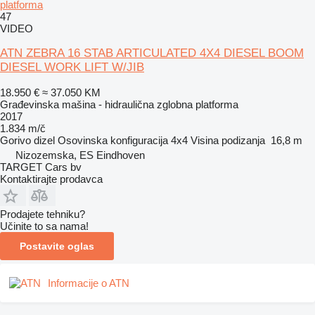
platforma
47
VIDEO
ATN ZEBRA 16 STAB ARTICULATED 4X4 DIESEL BOOM
DIESEL WORK LIFT W/JIB
18.950 €
≈ 37.050 KM
Građevinska mašina - hidraulična zglobna platforma
2017
1.834 m/č
Gorivo
dizel
Osovinska konfiguracija
4x4
Visina podizanja
16,8 m
Nizozemska, ES Eindhoven
TARGET Cars bv
Kontaktirajte prodavca
Prodajete tehniku?
Učinite to sa nama!
Postavite oglas
Informacije o ATN