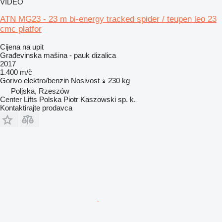
VIDEO
ATN MG23 - 23 m bi-energy tracked spider / teupen leo 23
cmc platfor
Cijena na upit
Građevinska mašina - pauk dizalica
2017
1.400 m/č
Gorivo
elektro/benzin
Nosivost
230 kg
Poljska, Rzeszów
Center Lifts Polska Piotr Kaszowski sp. k.
Kontaktirajte prodavca