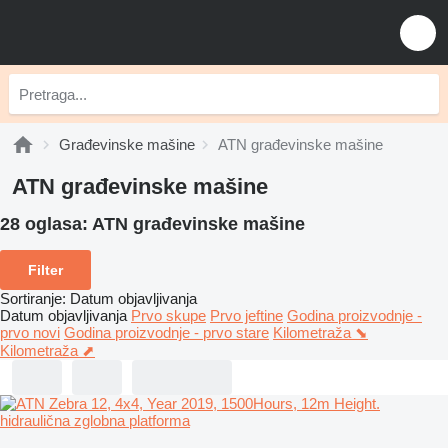
Građevinske mašine
ATN građevinske mašine
ATN građevinske mašine
28 oglasa:
ATN građevinske mašine
Filter
Sortiranje
:
Datum objavljivanja
Datum objavljivanja
Prvo skupe
Prvo jeftine
Godina proizvodnje -
prvo novi
Godina proizvodnje - prvo stare
Kilometraža ⬊
Kilometraža ⬈