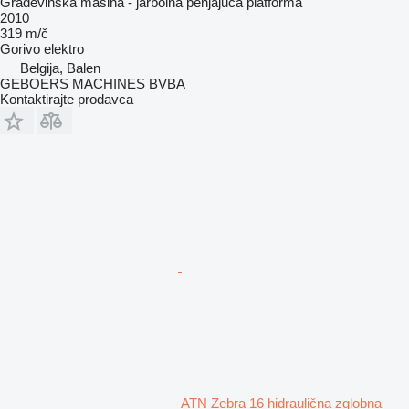
Građevinska mašina - jarbolna penjajuća platforma
2010
319 m/č
Gorivo
elektro
Belgija, Balen
GEBOERS MACHINES BVBA
Kontaktirajte prodavca
ATN Zebra 16 hidraulična zglobna