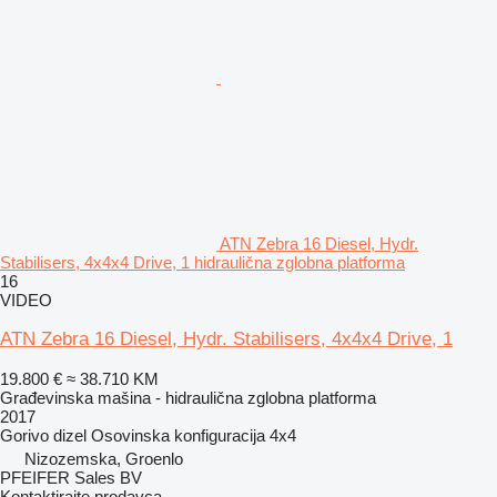
ATN Zebra 16 Diesel, Hydr.
Stabilisers, 4x4x4 Drive, 1 hidraulična zglobna platforma
16
VIDEO
ATN Zebra 16 Diesel, Hydr. Stabilisers, 4x4x4 Drive, 1
19.800 €
≈ 38.710 KM
Građevinska mašina - hidraulična zglobna platforma
2017
Gorivo
dizel
Osovinska konfiguracija
4x4
Nizozemska, Groenlo
PFEIFER Sales BV
Kontaktirajte prodavca