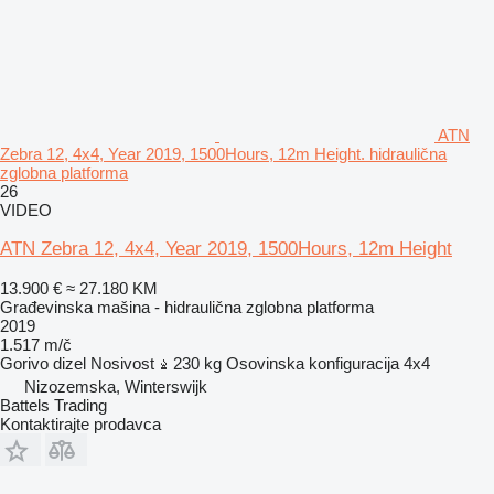
ATN
Zebra 12, 4x4, Year 2019, 1500Hours, 12m Height. hidraulična
zglobna platforma
26
VIDEO
ATN Zebra 12, 4x4, Year 2019, 1500Hours, 12m Height
13.900 €
≈ 27.180 KM
Građevinska mašina - hidraulična zglobna platforma
2019
1.517 m/č
Gorivo
dizel
Nosivost
230 kg
Osovinska konfiguracija
4x4
Nizozemska, Winterswijk
Battels Trading
Kontaktirajte prodavca