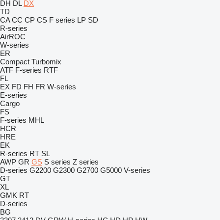
DH
DL
DX
TD
CA
CC
CP
CS
F series
LP
SD
R-series
AirROC
W-series
ER
Compact
Turbomix
ATF
F-series
RTF
FL
EX
FD
FH
FR
W-series
E-series
Cargo
FS
F-series
MHL
HCR
HRE
EK
R-series
RT
SL
AWP
GR
GS
S series
Z series
D-series
G2200
G2300
G2700
G5000
V-series
GT
XL
GMK
RT
D-series
BG