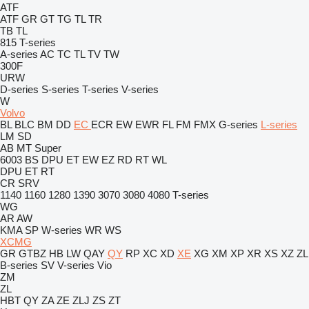
ATF
ATF
GR
GT
TG
TL
TR
TB
TL
815
T-series
A-series
AC
TC
TL
TV
TW
300F
URW
D-series
S-series
T-series
V-series
W
Volvo
BL
BLC
BM
DD
EC
ECR
EW
EWR
FL
FM
FMX
G-series
L-series
LM
SD
AB
MT
Super
6003
BS
DPU
ET
EW
EZ
RD
RT
WL
DPU
ET
RT
CR
SRV
1140
1160
1280
1390
3070
3080
4080
T-series
WG
AR
AW
KMA
SP
W-series
WR
WS
XCMG
GR
GTBZ
HB
LW
QAY
QY
RP
XC
XD
XE
XG
XM
XP
XR
XS
XZ
ZL
B-series
SV
V-series
Vio
ZM
ZL
HBT
QY
ZA
ZE
ZLJ
ZS
ZT