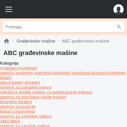
Građevinske mašine
ABC građevinske mašine
ABC građevinske mašine
Kategorija
modularni kontejneri
radnički kontejneri
stambeni kontejneri
stambeno-poslovni kontejneri
bageri
plovni bageri
dreglajni
opreme za izgradnju puteva
sјekačice asfalta
mašine za popločavanje trotoara
oprema za specijalna vozila
kranovi
toranjske dizalice
opreme za bušenje
bušaća postrojenja
opreme za zemljane radove
vibro ploče
opreme za završne radove