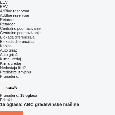
EEV
EEV
AdBlue rezervoar
AdBlue rezervoar
Retarder
Retarder
Centralno podmazivanje
Centralno podmazivanje
Blokada diferencijala
Blokada diferencijala
Kabina
Auto grijač
Auto grijač
Klima uređaj
Klima uređaj
Nedostaju filtri?
Predložite izmjenu
Pronađeno:
-
prikaži
Pronađeno:
15 oglasa
Prikaži
15 oglasa:
ABC građevinske mašine