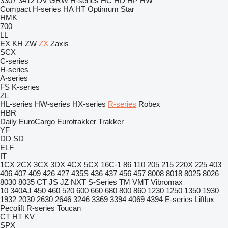
3307
3412
DV
GRW
H-series
HC
HD
HP
HW
Compact
H-series
HA
HT
Optimum
Star
HMK
700
LL
EX
KH
ZW
ZX
Zaxis
SCX
C-series
H-series
A-series
FS
K-series
ZL
HL-series
HW-series
HX-series
R-series
Robex
HBR
Daily
EuroCargo
Eurotrakker
Trakker
YF
DD
SD
ELF
IT
1CX
2CX
3CX
3DX
4CX
5CX
16C-1
86
110
205
215
220X
225
403
406
407
409
426
427
435S
436
437
456
457
8008
8018
8025
8026
8030
8035
CT
JS
JZ
NXT
S-Series
TM
VMT
Vibromax
10
340AJ
450
460
520
600
660
680
800
860
1230
1250
1350
1930
1932
2030
2630
2646
3246
3369
3394
4069
4394
E-series
Liftlux
Pecolift
R-series
Toucan
CT
HT
KV
SPX