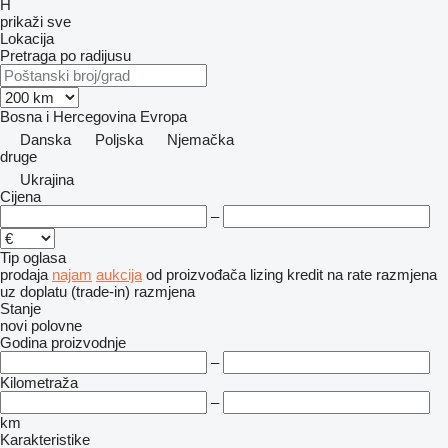
H
prikaži sve
Lokacija
Pretraga po radijusu
Bosna i Hercegovina
Evropa
Danska
Poljska
Njemačka
druge
Ukrajina
Cijena
–
Tip oglasa
prodaja
najam
aukcija
od proizvođača
lizing
kredit
na rate
razmjena
uz doplatu (trade-in)
razmjena
Stanje
novi
polovne
Godina proizvodnje
–
Kilometraža
–
km
Karakteristike