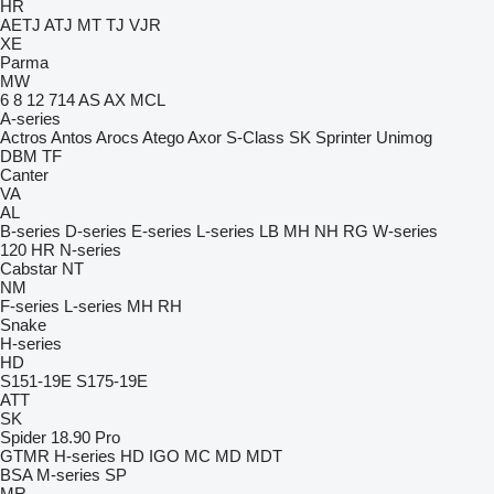
HR
AETJ
ATJ
MT
TJ
VJR
XE
Parma
MW
6
8
12
714
AS
AX
MCL
A-series
Actros
Antos
Arocs
Atego
Axor
S-Class
SK
Sprinter
Unimog
DBM
TF
Canter
VA
AL
B-series
D-series
E-series
L-series
LB
MH
NH
RG
W-series
120
HR
N-series
Cabstar
NT
NM
F-series
L-series
MH
RH
Snake
H-series
HD
S151-19E
S175-19E
ATT
SK
Spider 18.90 Pro
GTMR
H-series
HD
IGO
MC
MD
MDT
BSA
M-series
SP
MR