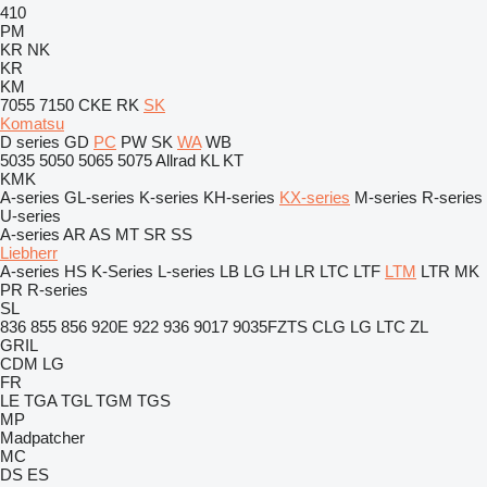
410
PM
KR
NK
KR
KM
7055
7150
CKE
RK
SK
Komatsu
D series
GD
PC
PW
SK
WA
WB
5035
5050
5065
5075
Allrad
KL
KT
KMK
A-series
GL-series
K-series
KH-series
KX-series
M-series
R-series
U-series
A-series
AR
AS
MT
SR
SS
Liebherr
A-series
HS
K-Series
L-series
LB
LG
LH
LR
LTC
LTF
LTM
LTR
MK
PR
R-series
SL
836
855
856
920E
922
936
9017
9035FZTS
CLG
LG
LTC
ZL
GRIL
CDM
LG
FR
LE
TGA
TGL
TGM
TGS
MP
Madpatcher
MC
DS
ES