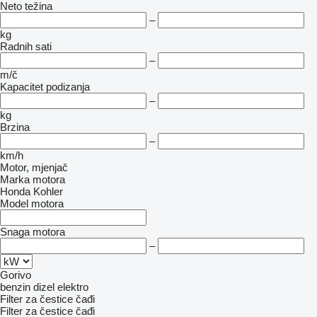
Neto težina
–
kg
Radnih sati
–
m/č
Kapacitet podizanja
–
kg
Brzina
–
km/h
Motor, mjenjač
Marka motora
Honda
Kohler
Model motora
Snaga motora
–
Gorivo
benzin
dizel
elektro
Filter za čestice čađi
Filter za čestice čađi