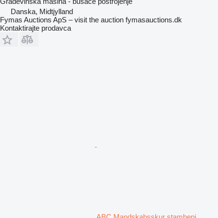
Građevinska mašina - bušaće postrojenje
Danska, Midtjylland
Fymas Auctions ApS – visit the auction fymasauctions.dk
Kontaktirajte prodavca
ABC Mandskabsskur stambeni