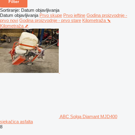
Filter
Sortiranje
:
Datum objavljivanja
Datum objavljivanja
Prvo skupe
Prvo jeftine
Godina proizvodnje -
prvo novi
Godina proizvodnje - prvo stare
Kilometraža ⬊
Kilometraža ⬈
ABC Solga Diamant MJD400
sjekačica asfalta
8