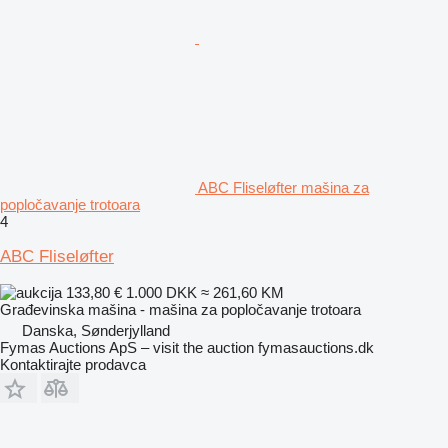
ABC Fliseløfter mašina za
popločavanje trotoara
4
ABC Fliseløfter
133,80 €
1.000 DKK
≈ 261,60 KM
Građevinska mašina - mašina za popločavanje trotoara
Danska, Sønderjylland
Fymas Auctions ApS – visit the auction fymasauctions.dk
Kontaktirajte prodavca