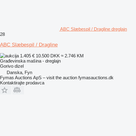
ABC Slæbespil / Dragline dreglajn
28
ABC Slæbespil / Dragline
1.405 €
10.500 DKK
≈ 2.746 KM
Građevinska mašina - dreglajn
Gorivo
dizel
Danska, Fyn
Fymas Auctions ApS – visit the auction fymasauctions.dk
Kontaktirajte prodavca