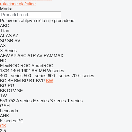
rotacione glačalice
Marka
Po ovom zahtjevu ništa nije pronađeno
ABC
Titan
AL
AS
AZ
SP
SR
SV
AX
X-Series
AFW
AP
ASC
ATR
AV
RAMMAX
HD
FlexiROC
ROC
SmartROC
1304
1404
1604
AR
MH
W series
400 - series
500 - series
600 - series
700 - series
BC
BF
BM
BP
BT
BVP
BW
BG
RG
BB
DTV
SF
TW
553
753
A series
E series
S series
T series
GSH
Leonardo
AHK
K-series
PC
CK
3.5