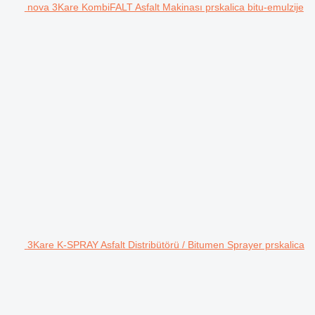
nova 3Kare KombiFALT Asfalt Makinası prskalica bitu-emulzije
3Kare K-SPRAY Asfalt Distribütörü / Bitumen Sprayer prskalica