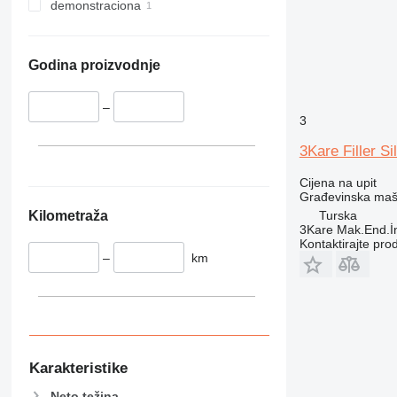
336
VMT
demonstraciona
340
Vibromax
345
349
Godina proizvodnje
350
365
–
3
374
3Kare Filler Si
390
395
Cijena na upit
416
Građevinska maši
420
Kilometraža
Turska
3Kare Mak.End.İn
424
Kontaktirajte pro
426
–
km
428
430
432
434
444
Karakteristike
589
Neto težina