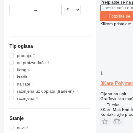
Pretplatite se na
311
427
3246
SD
XR
–
312
435S
3369
XS
Potpišite se
313
436
3394
XZ
Klikom pristajet
314
437
4069
ZL
315
456
4394
316
457
E-series
Tip oglasa
317
8008
Liftlux
318
8018
Pecolift
prodaja
319
8025
R-series
od proizvođača
320
8026
Toucan
lizing
1
321
8030
kredit
3Kare Polymer
322
8035
na rate
323
CT
razmjena uz doplatu (trade-in)
Cijena na upit
324
JS
razmjena
Građevinska maši
Turska
325
JZ
3Kare Mak.End.İn
326
NXT
Kontaktirajte pro
Stanje
329
S-Series
330
TM
novi