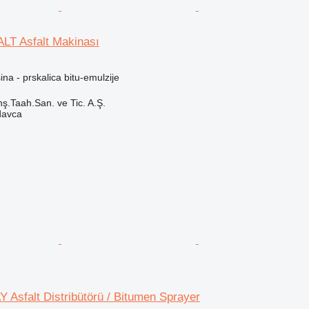
LT Asfalt Makinası
a - prskalica bitu-emulzije
ş.Taah.San. ve Tic. A.Ş.
davca
Asfalt Distribütörü / Bitumen Sprayer