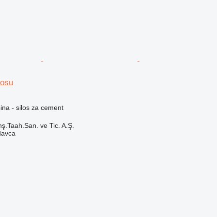
losu
na - silos za cement
ş.Taah.San. ve Tic. A.Ş.
davca