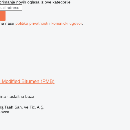
 primanje novih oglasa iz ove kategorije
e na našu
politiku privatnosti
i
korisnički ugovor
.
 Modified Bitumen (PMB)
na - asfaltna baza
ş.Taah.San. ve Tic. A.Ş.
davca