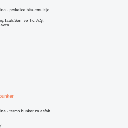
a - prskalica bitu-emulzije
ş.Taah.San. ve Tic. A.Ş.
davca
bunker
na - termo bunker za asfalt
Y