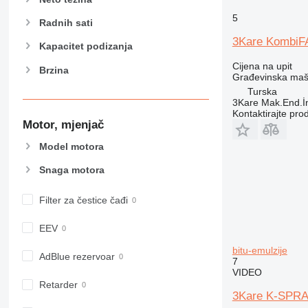
826
5
906
Radnih sati
907
3Kare KombiFA
Kapacitet podizanja
908
Cijena na upit
Brzina
910
Građevinska mašin
914
Turska
3Kare Mak.End.İn
918
Kontaktirajte pro
924
Motor, mjenjač
926
Model motora
928
Snaga motora
930
938
Filter za čestice čađi
950
953
EEV
955
bitu-emulzije
962
AdBlue rezervoar
7
963
VIDEO
Retarder
966
3Kare K-SPRAY 
972