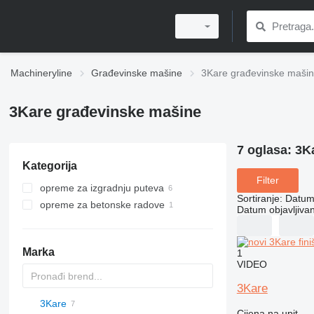
Machineryline
Građevinske mašine
3Kare građevinske maši
3Kare građevinske mašine
7 oglasa:
3K
Kategorija
Filter
opreme za izgradnju puteva
Sortiranje
:
Datum 
opreme za betonske radove
prskalice bitu-emulzije
Datum objavljivan
asfaltne baze
silosi za cement
stabilizatori tla
Marka
1
finišeri za ivičnjake
VIDEO
termo bunkeri za asfalt
3Kare
3Kare
Cijena na upit