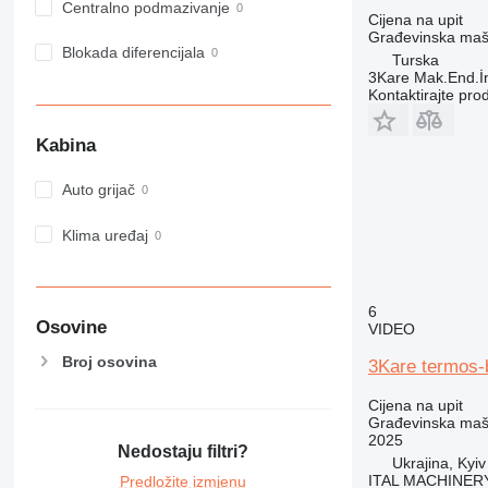
Centralno podmazivanje
973
Cijena na upit
Građevinska mašin
980
Blokada diferencijala
Turska
982
3Kare Mak.End.İn
Kontaktirajte pro
988
990
Kabina
992
AP
Auto grijač
C-series
CB
Klima uređaj
CS
D series
E-series
6
Osovine
VIDEO
F-series
GC
Broj osovina
3Kare termos-
IT
Cijena na upit
M-series
Građevinska maši
MH
2025
Nedostaju filtri?
Ukrajina, Kyiv
NR
ITAL MACHINER
Predložite izmjenu