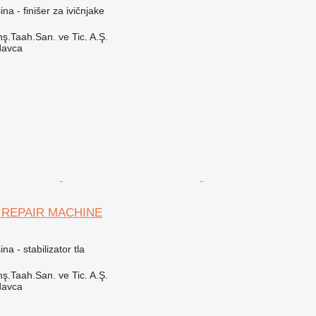
a - finišer za ivičnjake
ş.Taah.San. ve Tic. A.Ş.
davca
 REPAIR MACHINE
a - stabilizator tla
ş.Taah.San. ve Tic. A.Ş.
davca