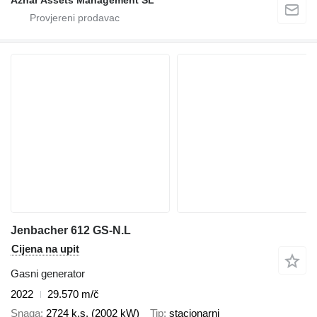
Aznar Assets Management SL
Jenbacher 612 GS-N.L
Cijena na upit
Gasni generator
2022
29.570 m/č
Snaga
2724 k.s. (2002 kW)
Tip
stacionarni