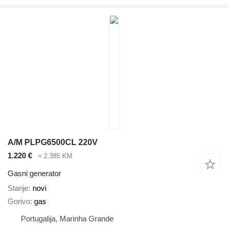
A/M PLPG6500CL 220V
1.220 €
≈ 2.385 KM
Gasni generator
Stanje
novi
Gorivo
gas
Portugalija, Marinha Grande