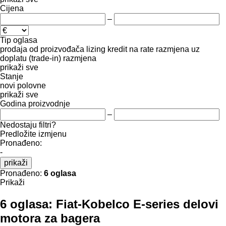
Cijena
–
Tip oglasa
prodaja
od proizvođača
lizing
kredit
na rate
razmjena uz
doplatu (trade-in)
razmjena
prikaži sve
Stanje
novi
polovne
prikaži sve
Godina proizvodnje
–
Nedostaju filtri?
Predložite izmjenu
Pronađeno:
-
prikaži
Pronađeno:
6 oglasa
Prikaži
6 oglasa:
Fiat-Kobelco E-series delovi
motora za bagerа