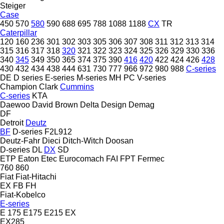
Steiger
Case
450
570
580
590
688
695
788
1088
1188
CX
TR
Caterpillar
120
160
236
301
302
303
305
306
307
308
311
312
313
314
315
316
317
318
320
321
322
323
324
325
326
329
330
336
340
345
349
350
365
374
375
390
416
420
422
424
426
428
430
432
434
438
444
631
730
777
966
972
980
988
C-series
DE
D series
E-series
M-series
MH
PC
V-series
Champion
Clark
Cummins
C-series
KTA
Daewoo
David Brown
Delta Design
Demag
DF
Detroit
Deutz
BF
D-series
F2L912
Deutz-Fahr
Dieci
Ditch-Witch
Doosan
D-series
DL
DX
SD
ETP
Eaton
Etec
Eurocomach
FAI
FPT
Fermec
760
860
Fiat
Fiat-Hitachi
EX
FB
FH
Fiat-Kobelco
E-series
E 175
E175
E215
EX
EX285