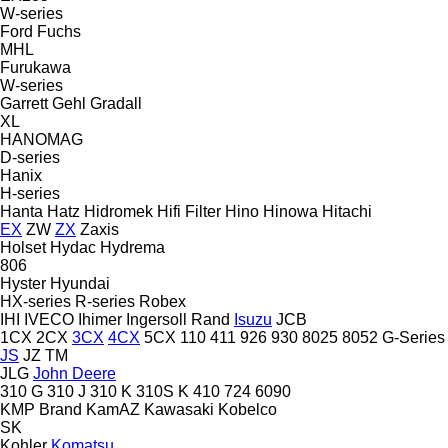
W-series
Ford
Fuchs
MHL
Furukawa
W-series
Garrett
Gehl
Gradall
XL
HANOMAG
D-series
Hanix
H-series
Hanta
Hatz
Hidromek
Hifi Filter
Hino
Hinowa
Hitachi
EX
ZW
ZX
Zaxis
Holset
Hydac
Hydrema
806
Hyster
Hyundai
HX-series
R-series
Robex
IHI
IVECO
Ihimer
Ingersoll Rand
Isuzu
JCB
1CX
2CX
3CX
4CX
5CX
110
411
926
930
8025
8052
G-Series
JS
JZ
TM
JLG
John Deere
310 G
310 J
310 K
310S K
410
724
6090
KMP Brand
KamAZ
Kawasaki
Kobelco
SK
Kohler
Komatsu