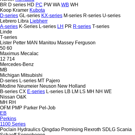
BR
D series
HD
PC
PW
WA
WB
WH
Koop
Kramer
Kubota
D-series
GL-series
KX-series
M-series
R-series
U-series
Lebrero
Libra
Liebherr
A-series
K-Series
L-series
LH
PR
R-series
T-series
Linde
T-series
Lister Petter
MAN
Manitou
Massey Ferguson
50
60
Maximus
Mecalac
12
714
Mercedes-Benz
MB
Michigan
Mitsubishi
D-series
L-series
MT
Pajero
Modine
Neumeier
Neuson
New Holland
B-series
CX
E-series
L-series
LB
LM
LS
MH
NH
WE
Nissan
O&K
MH
RH
OFM
PMP
Parker
Pel-Job
EB
Perkins
1100 Series
Poclain Hydraulics
Qingdao Promising
Rexroth
SDLG
Scania
Schaeff
Sennebogen