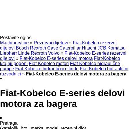
Postavite oglas
Machineryline
»
Rezervni dijelovi
»
Fiat-Kobelco rezervni
dijelovi
Bosch Rexroth
Case
Caterpillar
Hitachi
JCB
Komatsu
Liebherr
Linde
Rexroth
Volvo
»
Fiat-Kobelco E-series rezervni
dijelovi
»
Fiat-Kobelco E-series delovi motora
Fiat-Kobelco
krajnji pogoni
Fiat-Kobelco motori
Fiat-Kobelco hidraulične
pumpe
Fiat-Kobelco hidraulični cilindri
Fiat-Kobelco hidraulični
razvodnici
»
Fiat-Kobelco E-series delovi motora za bagerа
»
Fiat-Kobelco E-series delovi
motora za bagerа
Pretraga
(kataloški broj, marka, model, rezervni dio)