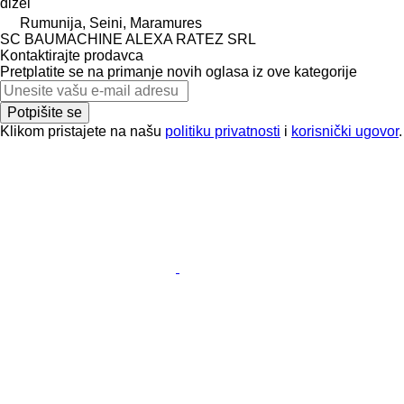
dizel
Rumunija, Seini, Maramures
SC BAUMACHINE ALEXA RATEZ SRL
Kontaktirajte prodavca
Pretplatite se na primanje novih oglasa iz ove kategorije
Potpišite se
Klikom pristajete na našu
politiku privatnosti
i
korisnički ugovor
.