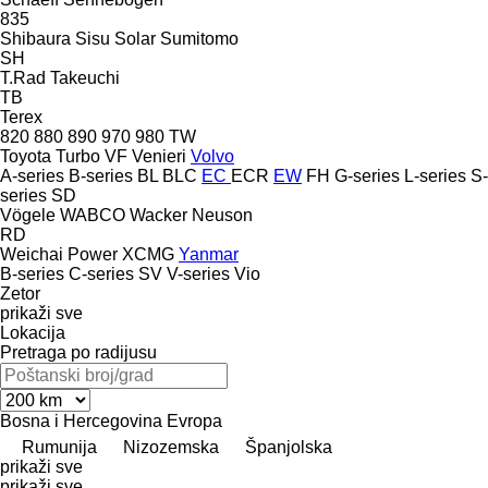
835
Shibaura
Sisu
Solar
Sumitomo
SH
T.Rad
Takeuchi
TB
Terex
820
880
890
970
980
TW
Toyota
Turbo
VF Venieri
Volvo
A-series
B-series
BL
BLC
EC
ECR
EW
FH
G-series
L-series
S-
series
SD
Vögele
WABCO
Wacker Neuson
RD
Weichai Power
XCMG
Yanmar
B-series
C-series
SV
V-series
Vio
Zetor
prikaži sve
Lokacija
Pretraga po radijusu
Bosna i Hercegovina
Evropa
Rumunija
Nizozemska
Španjolska
prikaži sve
prikaži sve