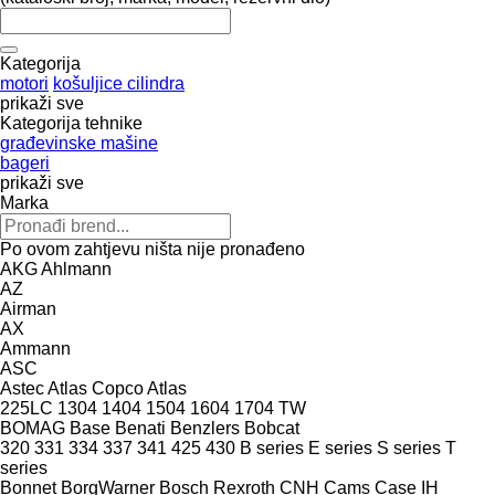
Kategorija
motori
košuljice cilindra
prikaži sve
Kategorija tehnike
građevinske mašine
bageri
prikaži sve
Marka
Po ovom zahtjevu ništa nije pronađeno
AKG
Ahlmann
AZ
Airman
AX
Ammann
ASC
Astec
Atlas Copco
Atlas
225LC
1304
1404
1504
1604
1704
TW
BOMAG
Base
Benati
Benzlers
Bobcat
320
331
334
337
341
425
430
B series
E series
S series
T
series
Bonnet
BorgWarner
Bosch Rexroth
CNH
Cams
Case IH