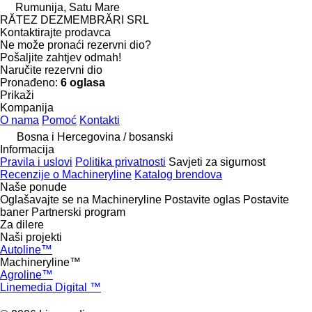
Rumunija, Satu Mare
RĂTEZ DEZMEMBRĂRI SRL
Kontaktirajte prodavca
Ne može pronaći rezervni dio?
Pošaljite zahtjev odmah!
Naručite rezervni dio
Pronađeno:
6 oglasa
Prikaži
Kompanija
O nama
Pomoć
Kontakti
Bosna i Hercegovina / bosanski
Informacija
Pravila i uslovi
Politika privatnosti
Savjeti za sigurnost
Recenzije o Machineryline
Katalog brendova
Naše ponude
Oglašavajte se na Machineryline
Postavite oglas
Postavite
baner
Partnerski program
Za dilere
Naši projekti
Autoline™
Machineryline™
Agroline™
Linemedia Digital ™