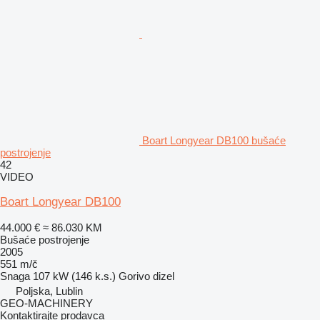
Boart Longyear DB100 bušaće
postrojenje
42
VIDEO
Boart Longyear DB100
44.000 €
≈ 86.030 KM
Bušaće postrojenje
2005
551 m/č
Snaga
107 kW (146 k.s.)
Gorivo
dizel
Poljska, Lublin
GEO-MACHINERY
Kontaktirajte prodavca