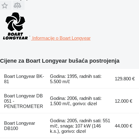
Informacije o Boart Longyear
Cijene za Boart Longyear bušaća postrojenja
Boart Longyear BK-
Godina: 1995, radnih sati:
129.800 €
81
5.500 m/č
Boart Longyear DB
Godina: 2006, radnih sati:
051 -
12.000 €
1.500 m/č, gorivo: dizel
PENETROMETER
Godina: 2005, radnih sati: 551
Boart Longyear
m/č, snaga: 107 kW (146
44.000 €
DB100
k.s.), gorivo: dizel