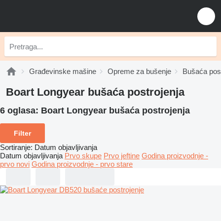
Građevinske mašine
Opreme za bušenje
Bušaća post
Boart Longyear bušaća postrojenja
6 oglasa:
Boart Longyear bušaća postrojenja
Filter
Sortiranje
:
Datum objavljivanja
Datum objavljivanja
Prvo skupe
Prvo jeftine
Godina proizvodnje -
prvo novi
Godina proizvodnje - prvo stare