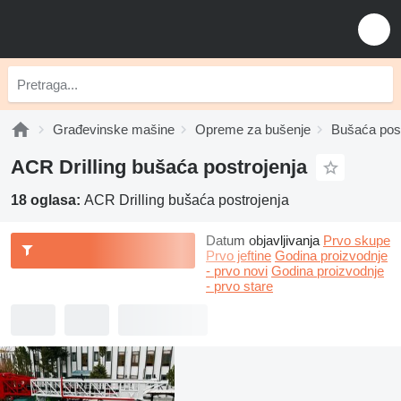
Građevinske mašine
Opreme za bušenje
Bušaća post
ACR Drilling bušaća postrojenja
18 oglasa:
ACR Drilling bušaća postrojenja
Datum objavljivanja
Prvo skupe
Prvo jeftine
Godina proizvodnje
- prvo novi
Godina proizvodnje
- prvo stare