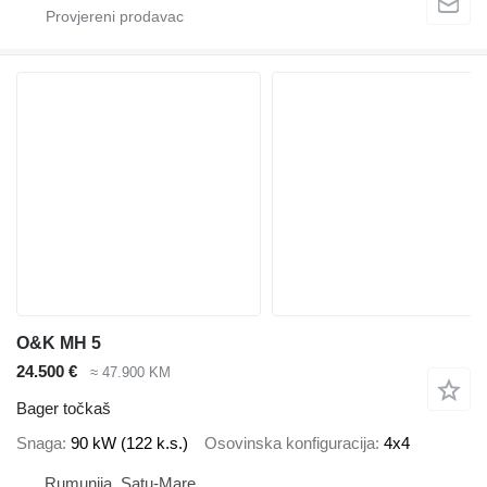
O&K MH 5
24.500 €
≈ 47.900 KM
Bager točkaš
Snaga
90 kW (122 k.s.)
Osovinska konfiguracija
4x4
Rumunija, Satu-Mare