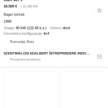
16.500 €
≈ 32.260 KM
Bager točkaš
1999
Snaga
90 kW (122.45 k.s.)
Gorivo
dizel
Osovinska konfiguracija
4x4
Rumunija, Borș
SZENTMIKLOSI ADALBERT ÎNTREPRINDERE INDIVIDUALĂ