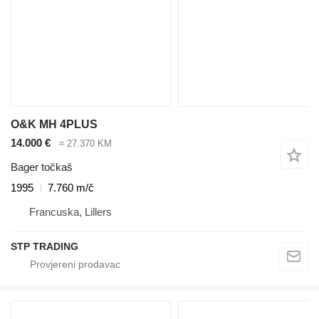
O&K MH 4PLUS
14.000 €
≈ 27.370 KM
Bager točkaš
1995
7.760 m/č
Francuska, Lillers
STP TRADING