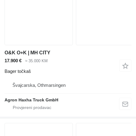
O&K O+K | MH CITY
17.900 €
≈ 35.000 KM
Bager točkaš
Švајcarska, Othmarsingen
Agron Haxha Truck GmbH