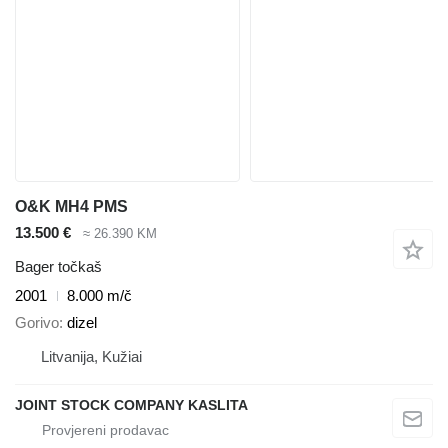
O&K MH4 PMS
13.500 €
≈ 26.390 KM
Bager točkaš
2001
8.000 m/č
Gorivo
dizel
Litvanija, Kužiai
JOINT STOCK COMPANY KASLITA