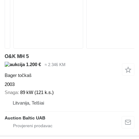
O&K MH 5
1.200 €
≈ 2.346 KM
Bager točkaš
2003
Snaga
89 kW (121 k.s.)
Litvanija, Telšiai
Auction Baltic UAB