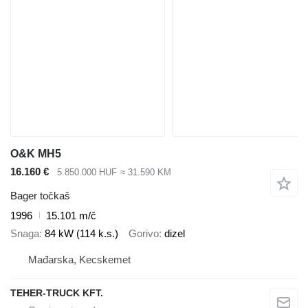
O&K MH5
16.160 €
5.850.000 HUF
≈ 31.590 KM
Bager točkaš
1996
15.101 m/č
Snaga
84 kW (114 k.s.)
Gorivo
dizel
Mađarska, Kecskemet
TEHER-TRUCK KFT.