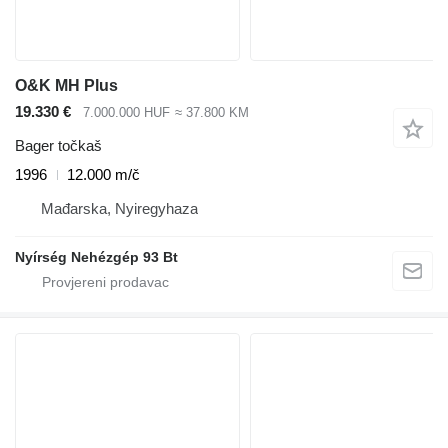
O&K MH Plus
19.330 €
7.000.000 HUF
≈ 37.800 KM
Bager točkaš
1996
12.000 m/č
Mađarska, Nyiregyhaza
Nyírség Nehézgép 93 Bt