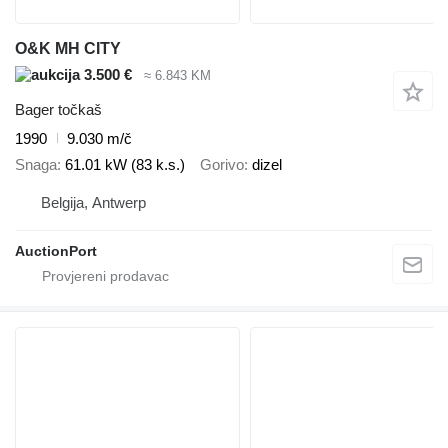
O&K MH CITY
3.500 €
≈ 6.843 KM
Bager točkaš
1990
9.030 m/č
Snaga
61.01 kW (83 k.s.)
Gorivo
dizel
Belgija, Antwerp
AuctionPort