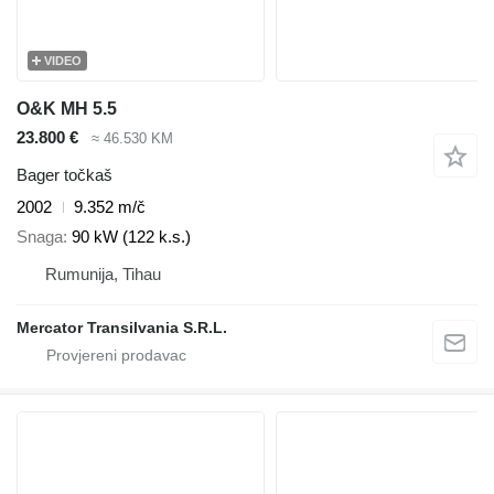
VIDEO
O&K MH 5.5
23.800 €
≈ 46.530 KM
Bager točkaš
2002
9.352 m/č
Snaga
90 kW (122 k.s.)
Rumunija, Tihau
Mercator Transilvania S.R.L.