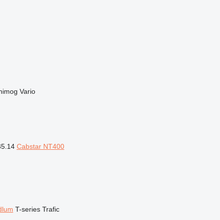
nimog
Vario
35.14
Cabstar NT400
dlum
T-series
Trafic