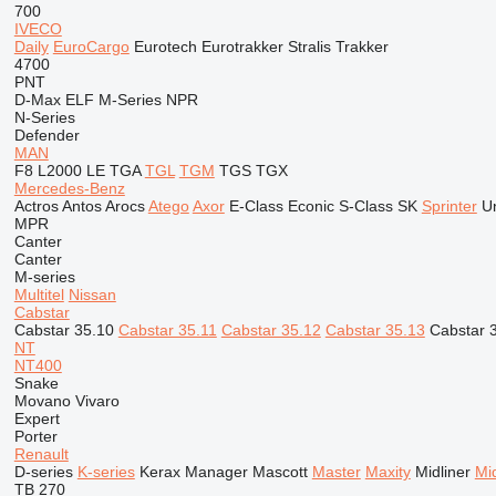
700
IVECO
Daily
EuroCargo
Eurotech
Eurotrakker
Stralis
Trakker
4700
PNT
D-Max
ELF
M-Series
NPR
N-Series
Defender
MAN
F8
L2000
LE
TGA
TGL
TGM
TGS
TGX
Mercedes-Benz
Actros
Antos
Arocs
Atego
Axor
E-Class
Econic
S-Class
SK
Sprinter
U
MPR
Canter
Canter
M-series
Multitel
Nissan
Cabstar
Cabstar 35.10
Cabstar 35.11
Cabstar 35.12
Cabstar 35.13
Cabstar 
NT
NT400
Snake
Movano
Vivaro
Expert
Porter
Renault
D-series
K-series
Kerax
Manager
Mascott
Master
Maxity
Midliner
Mi
TB 270