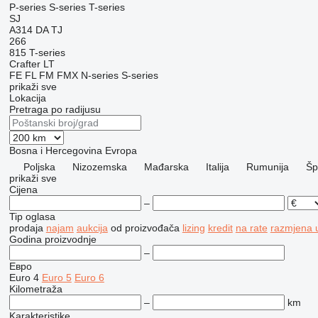
P-series
S-series
T-series
SJ
A314
DA
TJ
266
815
T-series
Crafter
LT
FE
FL
FM
FMX
N-series
S-series
prikaži sve
Lokacija
Pretraga po radijusu
Bosna i Hercegovina
Evropa
Poljska
Nizozemska
Mađarska
Italija
Rumunija
Šp
prikaži sve
Cijena
–
Tip oglasa
prodaja
najam
aukcija
od proizvođača
lizing
kredit
na rate
razmjena u
Godina proizvodnje
–
Евро
Euro 4
Euro 5
Euro 6
Kilometraža
–
km
Karakteristike