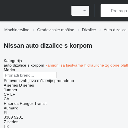
Machineryline
Građevinske mašine
Dizalice
Auto dizalice
Nissan auto dizalice s korpom
Kategorija
auto dizalice s korpom
kamioni sa ljestvama
hidraulične zglobne pla
Marka
Po ovom zahtjevu ništa nije pronađeno
A series
D series
Jumper
CF
LF
CA
F-series
Ranger
Transit
Aumark
FL
3309
5201
Z series
HK