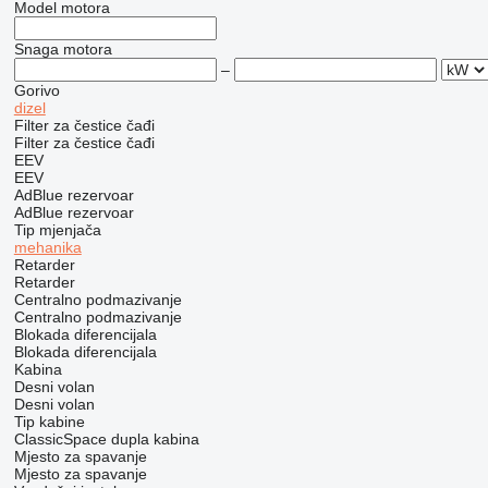
Model motora
Snaga motora
–
Gorivo
dizel
Filter za čestice čađi
Filter za čestice čađi
EEV
EEV
AdBlue rezervoar
AdBlue rezervoar
Tip mјenjača
mehanika
Retarder
Retarder
Centralno podmazivanje
Centralno podmazivanje
Blokada diferencijala
Blokada diferencijala
Kabina
Desni volan
Desni volan
Tip kabine
ClassicSpace
dupla kabina
Mjesto za spavanje
Mjesto za spavanje