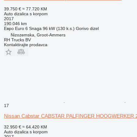
39.750 €
≈ 77.720 KM
Auto dizalica s korpom
2017
190.046 km
Евро
Euro 6
Snaga
96 kW (130 k.s.)
Gorivo
dizel
Nizozemska, Groot-Ammers
RH Trucks BV
Kontaktirajte prodavca
17
Nissan Cabstar CABSTAR PALFINGER HOOGWERKER 2
32.950 €
≈ 64.420 KM
Auto dizalica s korpom
2017