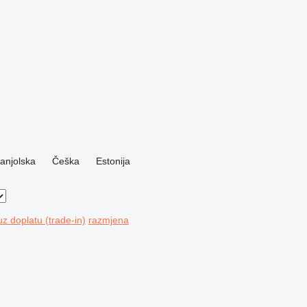
anjolska
Češka
Estonija
z doplatu (trade-in)
razmjena