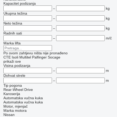
Kapacitet podizanja
–
kg
Ukupna težina
–
kg
Neto težina
–
kg
Radnih sati
–
m/č
Marka lifta
Po ovom zahtjevu ništa nije pronađeno
CTE
Isoli
Multitel
Palfinger
Socage
prikaži sve
Visina podizanja
–
m
Dohvat strele
–
m
Tip pogona
Rear-Wheel Drive
Karoserija
Automatska vučna kuka
Automatska vučna kuka
Motor, mjenjač
Marka motora
Nissan