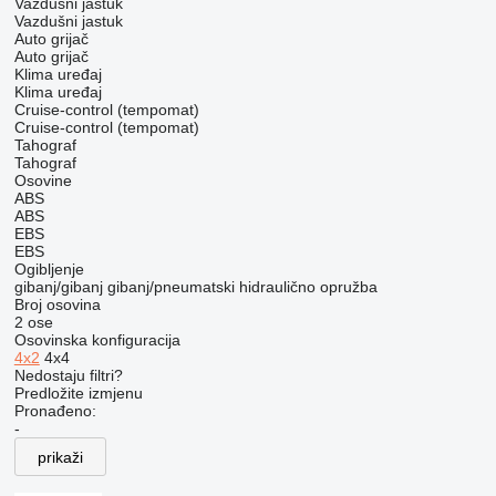
Vazdušni jastuk
Vazdušni jastuk
Auto grijač
Auto grijač
Klima uređaj
Klima uređaj
Cruise-control (tempomat)
Cruise-control (tempomat)
Tahograf
Tahograf
Osovine
ABS
ABS
EBS
EBS
Ogibljenje
gibanj/gibanj
gibanj/pneumatski
hidraulično
opružba
Broj osovina
2 ose
Osovinska konfiguracija
4x2
4x4
Nedostaju filtri?
Predložite izmjenu
Pronađeno:
-
prikaži