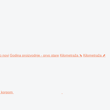
o novi
Godina proizvodnje - prvo stare
Kilometraža ⬊
Kilometraža ⬈