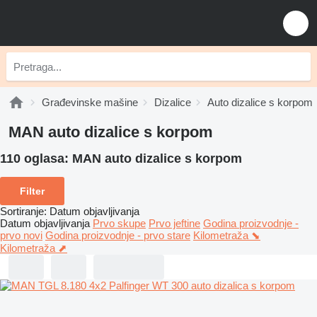
Građevinske mašine
Dizalice
Auto dizalice s korpom
MAN auto dizalice s korpom
110 oglasa:
MAN auto dizalice s korpom
Filter
Sortiranje
:
Datum objavljivanja
Datum objavljivanja
Prvo skupe
Prvo jeftine
Godina proizvodnje -
prvo novi
Godina proizvodnje - prvo stare
Kilometraža ⬊
Kilometraža ⬈