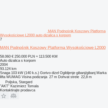
MAN Podnośnik Koszowy Platforma
Wysokościowe L2000 auto dizalica s korpom
7
MAN Podnośnik Koszowy Platforma Wysokościowe L2000
58.060 €
250.000 PLN
≈ 113.500 KM
Auto dizalica s korpom
2004
93.124 km
Snaga
103 kW (140 k.s.)
Gorivo
dizel
Ogibljenje
gibanj/gibanj
Marka
lifta
WUMAG
Visina podizanja
27 m
Dohvat strele
22,8 m
Poljska, Stargard
"AKT" Kazimierz Tomala
Kontaktirajte prodavca