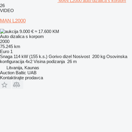
MAN L2000 auto dizalica s korpom
26
VIDEO
MAN L2000
9.000 €
≈ 17.600 KM
Auto dizalica s korpom
2000
75.245 km
Euro 1
Snaga
114 kW (155 k.s.)
Gorivo
dizel
Nosivost
200 kg
Osovinska
konfiguracija
4x2
Visina podizanja
26 m
Litvanija, Kaunas
Auction Baltic UAB
Kontaktirajte prodavca