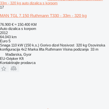
33m - 320 kg auto dizalica s korpom
17
MAN TGL 7.150 Ruthmann T330 - 33m - 320 kg
76.900 €
≈ 150.400 KM
Auto dizalica s korpom
2012
64.043 km
Euro 5
Snaga
110 kW (150 k.s.)
Gorivo
dizel
Nosivost
320 kg
Osovinska
konfiguracija
4x2
Marka lifta
Ruthmann
Visina podizanja
33 m
Mađarska, Gyor
EU-Gépker Kft
Kontaktirajte prodavca