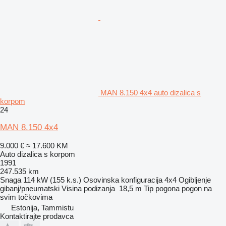
MAN 8.150 4x4 auto dizalica s
korpom
24
MAN 8.150 4x4
9.000 €
≈ 17.600 KM
Auto dizalica s korpom
1991
247.535 km
Snaga
114 kW (155 k.s.)
Osovinska konfiguracija
4x4
Ogibljenje
gibanj/pneumatski
Visina podizanja
18,5 m
Tip pogona
pogon na
svim točkovima
Estonija, Tammistu
Kontaktirajte prodavca