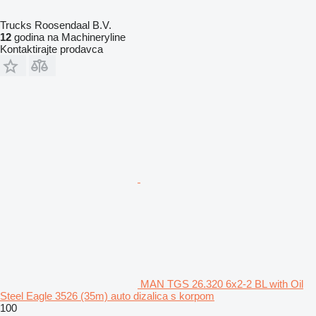
Trucks Roosendaal B.V.
12
godina na Machineryline
Kontaktirajte prodavca
MAN TGS 26.320 6x2-2 BL with Oil
Steel Eagle 3526 (35m) auto dizalica s korpom
100