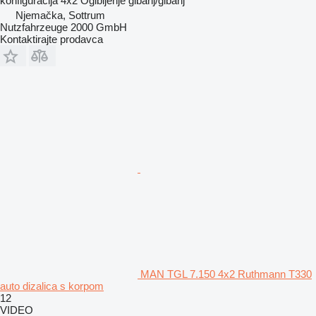
konfiguracija
4x2
Ogibljenje
gibanj/gibanj
Njemačka, Sottrum
Nutzfahrzeuge 2000 GmbH
Kontaktirajte prodavca
MAN TGL 7.150 4x2 Ruthmann T330
auto dizalica s korpom
12
VIDEO