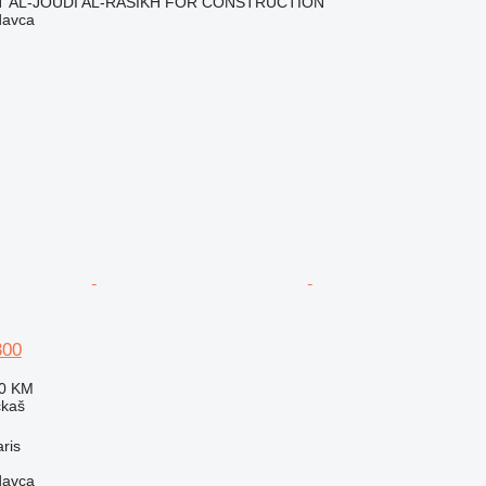
 AL-JOUDI AL-RASIKH FOR CONSTRUCTION
davca
300
60 KM
čkaš
ris
davca