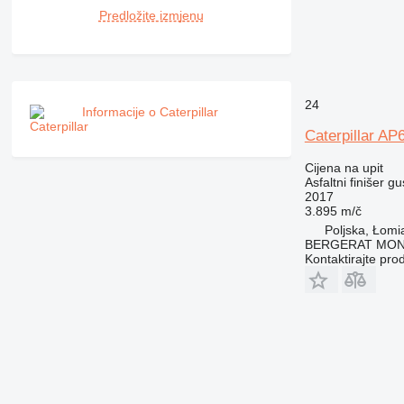
Predložite izmjenu
24
Informacije o Caterpillar
Caterpillar AP
Cijena na upit
Asfaltni finišer g
2017
3.895 m/č
Poljska, Łomi
BERGERAT MONN
Kontaktirajte pro