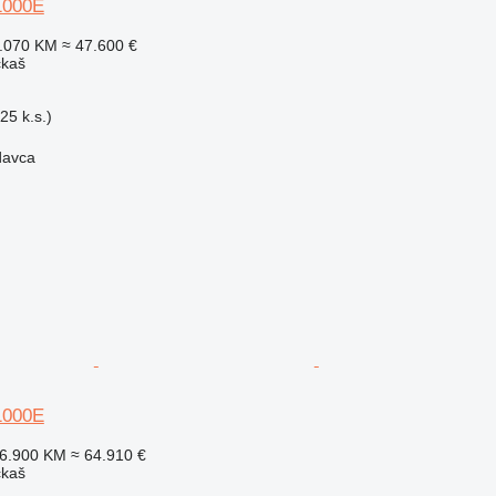
P1000E
3.070 KM
≈ 47.600 €
čkaš
25 k.s.)
davca
P1000E
26.900 KM
≈ 64.910 €
čkaš