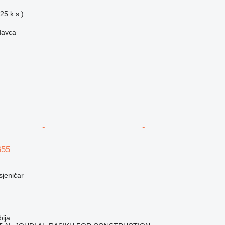
25 k.s.)
davca
655
usjeničar
bija