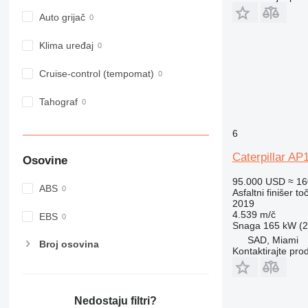
Auto grijač
Klima uređaj
Cruise-control (tempomat)
Tahograf
6
Caterpillar AP
Osovine
95.000 USD
≈ 1
ABS
Asfaltni finišer to
2019
4.539 m/č
EBS
Snaga
165 kW (2
SAD, Miami
Broj osovina
Kontaktirajte pro
Nedostaju filtri?