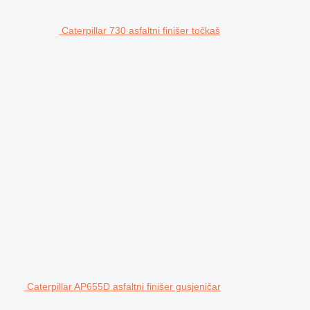
Caterpillar 730 asfaltni finišer točkaš
Caterpillar AP655D asfaltni finišer gusjeničar