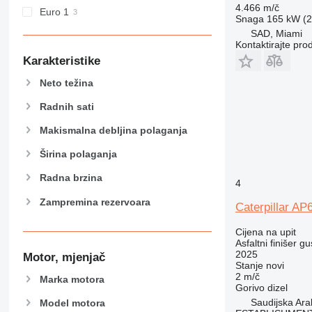
4.466 m/č
Euro 1
Snaga
165 kW (2
SAD, Miami
Kontaktirajte pro
Karakteristike
Neto težina
Radnih sati
Makismalna debljina polaganja
Širina polaganja
Radna brzina
4
Zampremina rezervoara
Caterpillar AP
Cijena na upit
Asfaltni finišer g
2025
Motor, mjenjač
Stanje
novi
2 m/č
Marka motora
Gorivo
dizel
Saudijska Ara
Model motora