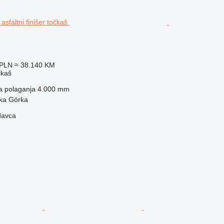
 PLN
≈ 38.140 KM
čkaš
na polaganja
4.000 mm
ska Górka
davca