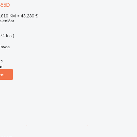
P655D
4.610 KM
≈ 43.280 €
usjeničar
74 k.s.)
davca
u?
a!
las