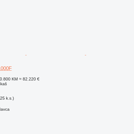
1000F
60.800 KM
≈ 82.220 €
čkaš
25 k.s.)
davca