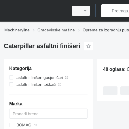
Machineryline
Građevinske mašine
Opreme za izgradnju put
Caterpillar asfaltni finišeri
Kategorija
48 oglasa:
C
asfaltni finišeri gusjeničari
asfaltni finišeri točkaši
Marka
BOMAG
Titan
AFT
VFA
CS