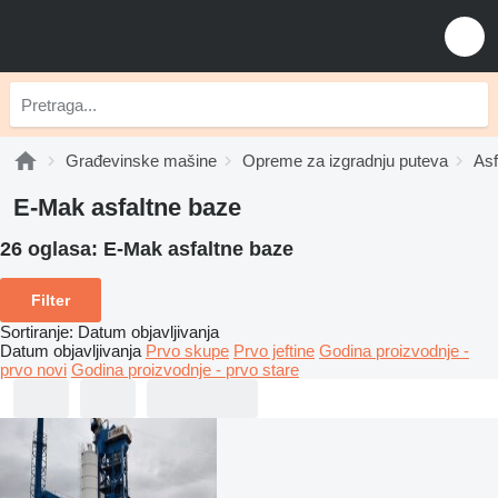
Građevinske mašine
Opreme za izgradnju puteva
Asf
E-Mak asfaltne baze
26 oglasa:
E-Mak asfaltne baze
Filter
Sortiranje
:
Datum objavljivanja
Datum objavljivanja
Prvo skupe
Prvo jeftine
Godina proizvodnje -
prvo novi
Godina proizvodnje - prvo stare