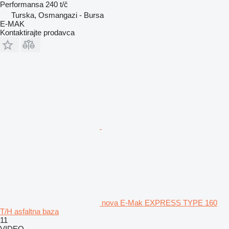
Performansa
240 t/č
Turska, Osmangazi - Bursa
E-MAK
Kontaktirajte prodavca
nova E-Mak EXPRESS TYPE 160
T/H asfaltna baza
11
VIDEO