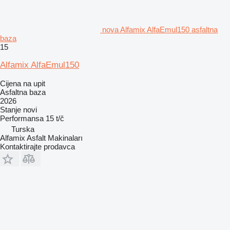
nova Alfamix AlfaEmul150 asfaltna
baza
15
Alfamix AlfaEmul150
Cijena na upit
Asfaltna baza
2026
Stanje
novi
Performansa
15 t/č
Turska
Alfamix Asfalt Makinaları
Kontaktirajte prodavca