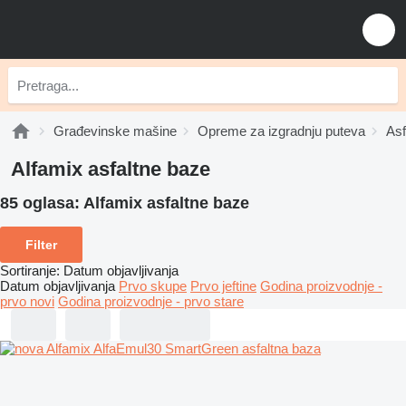
Građevinske mašine
Opreme za izgradnju puteva
Asf
Alfamix asfaltne baze
85 oglasa:
Alfamix asfaltne baze
Filter
Sortiranje
:
Datum objavljivanja
Datum objavljivanja
Prvo skupe
Prvo jeftine
Godina proizvodnje -
prvo novi
Godina proizvodnje - prvo stare