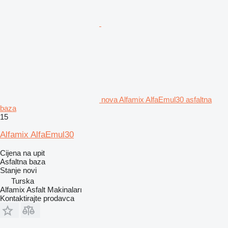
nova Alfamix AlfaEmul30 asfaltna
baza
15
Alfamix AlfaEmul30
Cijena na upit
Asfaltna baza
Stanje
novi
Turska
Alfamix Asfalt Makinaları
Kontaktirajte prodavca