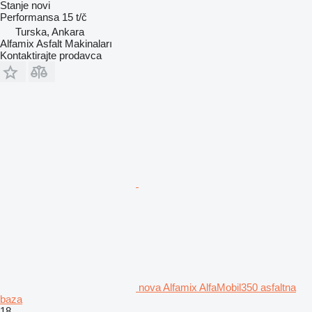
Stanje
novi
Performansa
15 t/č
Turska, Ankara
Alfamix Asfalt Makinaları
Kontaktirajte prodavca
nova Alfamix AlfaMobil350 asfaltna
baza
18