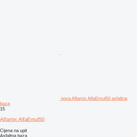
nova Alfamix AlfaEmul50 asfaltna
baza
15
Alfamix AlfaEmul50
Cijena na upit
Asfaltna baza