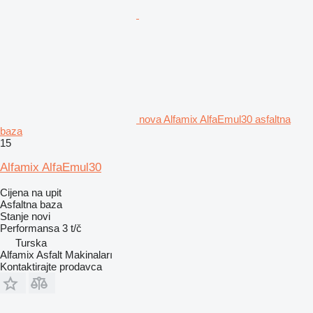
nova Alfamix AlfaEmul30 asfaltna
baza
15
Alfamix AlfaEmul30
Cijena na upit
Asfaltna baza
Stanje
novi
Performansa
3 t/č
Turska
Alfamix Asfalt Makinaları
Kontaktirajte prodavca