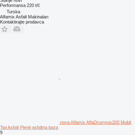
Stanje
novi
Performansa
220 t/č
Turska
Alfamix Asfalt Makinaları
Kontaktirajte prodavca
nova Alfamix AlfaDrummix200 Mobil
Tipi Asfalt Plenti asfaltna baza
9