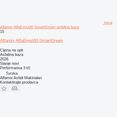
nova
Alfamix AlfaEmul30 SmartGreen asfaltna baza
15
Alfamix AlfaEmul30 SmartGreen
Cijena na upit
Asfaltna baza
2026
Stanje
novi
Performansa
3 t/č
Turska
Alfamix Asfalt Makinaları
Kontaktirajte prodavca