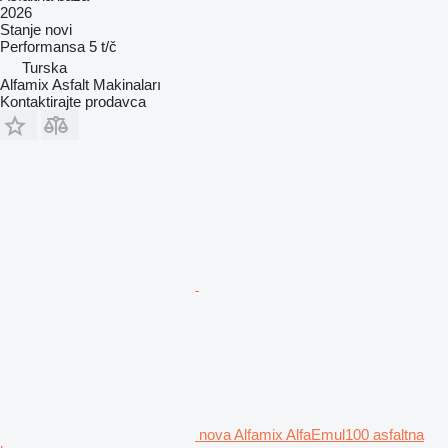
2026
Stanje
novi
Performansa
5 t/č
Turska
Alfamix Asfalt Makinaları
Kontaktirajte prodavca
nova Alfamix AlfaEmul100 asfaltna